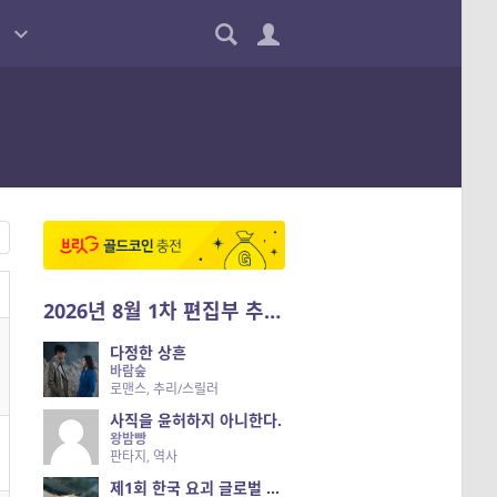
2026년 8월 1차 편집부 추천작
다정한 상흔
바람숲
로맨스, 추리/스릴러
사직을 윤허하지 아니한다.
왕밤빵
판타지, 역사
제1회 한국 요괴 글로벌 진출 공개 오디션 시즌 2 — 나는 요괴다