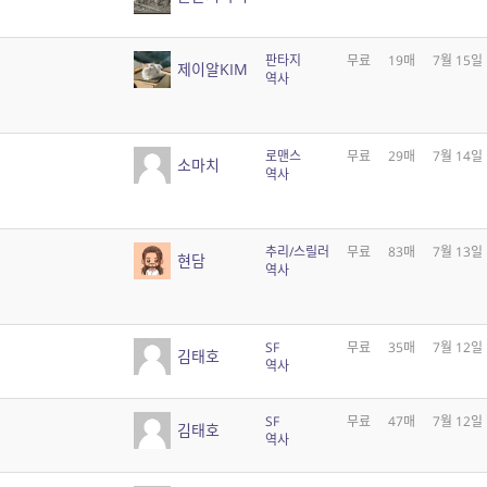
판타지
무료
19매
7월 15일
제이알KIM
역사
로맨스
무료
29매
7월 14일
소마치
역사
추리/스릴러
무료
83매
7월 13일
현담
역사
SF
무료
35매
7월 12일
김태호
역사
SF
무료
47매
7월 12일
김태호
역사