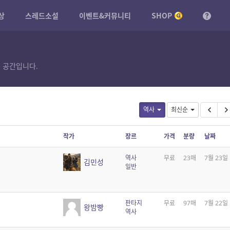
상
스레드소설
이벤트&커뮤니티
SHOP
 공간입니다.
역사
최신순
작가
장르
가격
분량
날짜
역사
무료
23매
7월 23일
김민성
일반
판타지
무료
97매
7월 22일
왕밤빵
역사