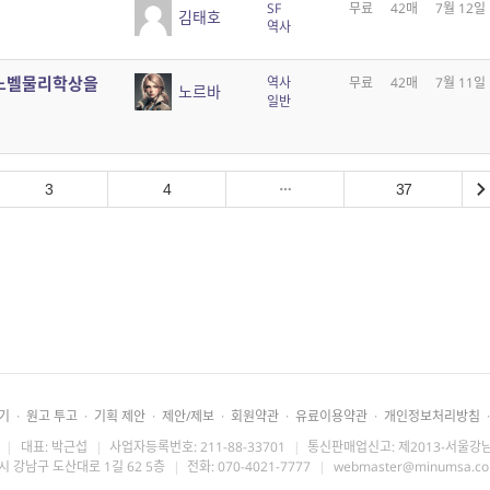
SF
무료
42매
7월 12일
김태호
역사
 노벨물리학상을
역사
무료
42매
7월 11일
노르바
일반
3
4
37
기
·
원고 투고
·
기획 제안
·
제안/제보
·
회원약관
·
유료이용약관
·
개인정보처리방침
·
|
대표: 박근섭
|
사업자등록번호: 211-88-33701
|
통신판매업신고: 제2013-서울강남
시 강남구 도산대로 1길 62 5층
|
전화: 070-4021-7777
|
webmaster@minumsa.c