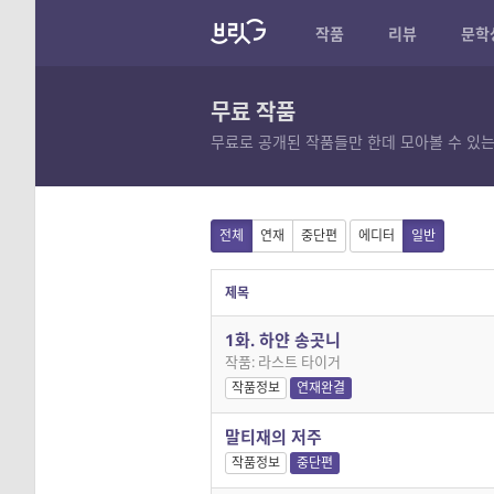
작품
리뷰
문학
무료 작품
무료로 공개된 작품들만 한데 모아볼 수 있는
전체
연재
중단편
에디터
일반
제목
1화. 하얀 송곳니
작품: 라스트 타이거
작품정보
연재완결
말티재의 저주
작품정보
중단편