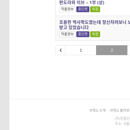
판도라와 이브 – 1부 (상)
작품정보
중단편
독점
조용한 역사학도였는데 정신차려보니
받고 있었습니다
작품정보
중단편
독점
1
2
브릿G 소개
·
브릿G 둘러보
(주)민음인
주소: 서울