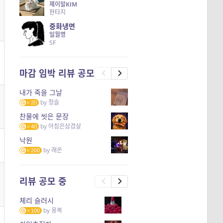
제이알KIM
판타지
중화냉면
일월명
SF
마감 임박 리뷰 공모
내가 죽을 그날
by
청슬
20
찬물에 씻은 문장
by
아침은삼겹살
40
낙원
by
래온
200
리뷰 공모 중
체리 슬러시
by
용복
100