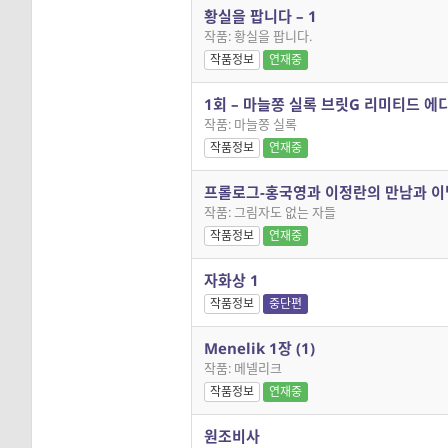
황실을 팝니다 – 1
작품: 황실을 팝니다.
작품정보
연재중
1회 – 마늘쫑 실록 브릿G 리미티드 에
작품: 마늘쫑 실록
작품정보
연재중
프롤로그-홍국영과 이정란의 만남과 이
작품: 그림자도 없는 자들
작품정보
연재중
자화상 1
작품정보
중단편
Menelik 1장 (1)
작품: 메넬리크
작품정보
연재중
원조비사