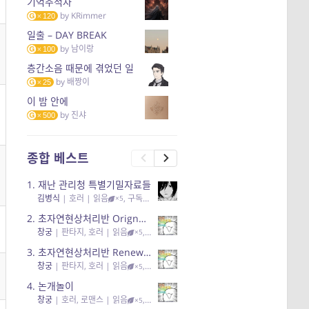
기억추적자
by
KRimmer
120
일출 – DAY BREAK
by
남이랑
100
층간소음 때문에 겪었던 일
by
배짱이
25
이 밤 안에
by
진샤
500
종합 베스트
1.
재난 관리청 특별기밀자료들
김병식
|
호러
| 읽음
, 구독
, 응원95, 리뷰3
×5
2.
초자연현상처리반 Orignal + True Ending
창궁
|
판타지, 호러
| 읽음
, 구독
, 응원6
×5
3.
초자연현상처리반 Renewal
창궁
|
판타지, 호러
| 읽음
, 구독
, 응원82, 리뷰4
×5
4.
논개놀이
창궁
|
호러, 로맨스
| 읽음
, 공감11, 응원25
×5