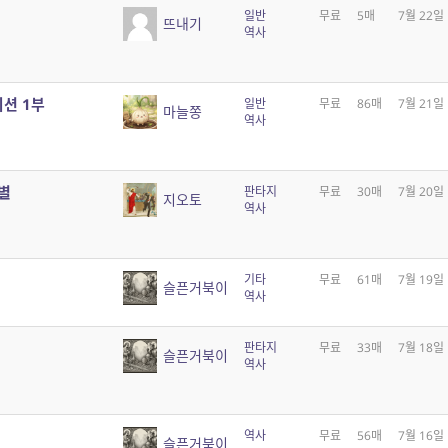
일반
무료
5매
7월 22일
뜨내기
역사
디션 1부
일반
무료
86매
7월 21일
마늘쫑
역사
별
판타지
무료
30매
7월 20일
지오토
역사
기타
무료
61매
7월 19일
슬픈거북이
역사
판타지
무료
33매
7월 18일
슬픈거북이
역사
역사
무료
56매
7월 16일
슬픈거북이