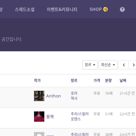
상
스레드소설
이벤트&커뮤니티
SHOP
 공간입니다.
장르
최신순
작가
장르
가격
분량
날짜
호러
무료
76매
21시간 전
Anthon
역사
추리/스릴러
무료
51매
22시간 전
용복
로맨스
추리/스릴러
무료
38매
23시간 전