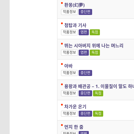
환몽(幻夢)
작품정보
중단편
첨탑과 기사
작품정보
엽편
독점
뛰는 시아버지 위에 나는 며느리
작품정보
엽편
독점
아바
작품정보
중단편
용왕과 배관공 – 1. 이물질이 말도 하
작품정보
중단편
독점
차가운 온기
작품정보
중단편
독점
먼지 한 줌
작품정보
엽편