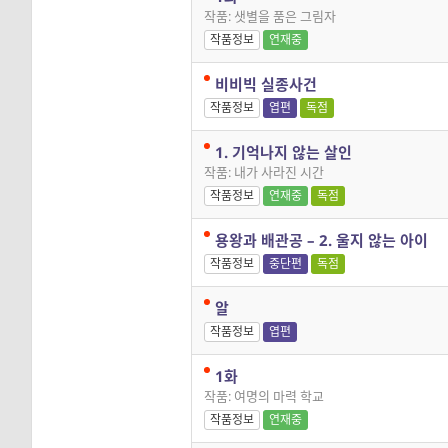
작품: 샛별을 품은 그림자
작품정보
연재중
비비빅 실종사건
작품정보
엽편
독점
1. 기억나지 않는 살인
작품: 내가 사라진 시간
작품정보
연재중
독점
용왕과 배관공 – 2. 울지 않는 아이
작품정보
중단편
독점
알
작품정보
엽편
1화
작품: 여명의 마력 학교
작품정보
연재중