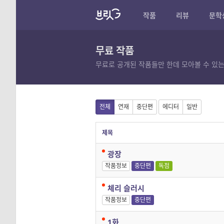
작품
리뷰
문학
무료 작품
무료로 공개된 작품들만 한데 모아볼 수 있는
전체
연재
중단편
에디터
일반
제목
광장
작품정보
중단편
독점
체리 슬러시
작품정보
중단편
1화