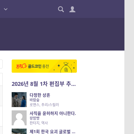
2026년 8월 1차 편집부 추천작
다정한 상흔
바람숲
로맨스, 추리/스릴러
사직을 윤허하지 아니한다.
왕밤빵
판타지, 역사
제1회 한국 요괴 글로벌 진출 공개 오디션 시즌 2 — 나는 요괴다