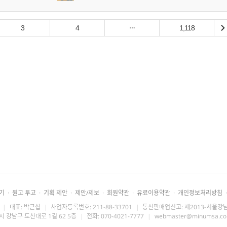
3
4
1,118
기
·
원고 투고
·
기획 제안
·
제안/제보
·
회원약관
·
유료이용약관
·
개인정보처리방침
·
|
대표: 박근섭
|
사업자등록번호: 211-88-33701
|
통신판매업신고: 제2013-서울강남
시 강남구 도산대로 1길 62 5층
|
전화: 070-4021-7777
|
webmaster@minumsa.c