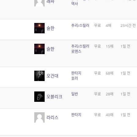
래파
역사
추리/스릴러
무료
4매
23시간 전
슬한
추리/스릴러
무료
15매
1일 전
슬한
로맨스
판타지
무료
68매
1일 전
오건대
호러
일반
무료
28매
1일 전
오블리크
판타지
무료
40매
1일 전
라리스