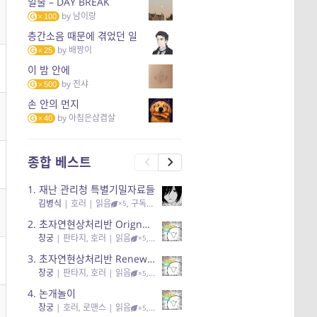
일출 – DAY BREAK
by
남이랑
100
층간소음 때문에 겪었던 일
by
배짱이
25
이 밤 안에
by
진샤
500
손 안의 먼지
by
아침은삼겹살
40
종합 베스트
1.
재난 관리청 특별기밀자료들
김병식
|
호러
| 읽음
, 구독
, 응원95, 리뷰3
×5
2.
초자연현상처리반 Orignal + True Ending
창궁
|
판타지, 호러
| 읽음
, 구독
, 응원6
×5
3.
초자연현상처리반 Renewal
창궁
|
판타지, 호러
| 읽음
, 구독
, 응원82, 리뷰4
×5
4.
논개놀이
창궁
|
호러, 로맨스
| 읽음
, 공감11, 응원25
×5