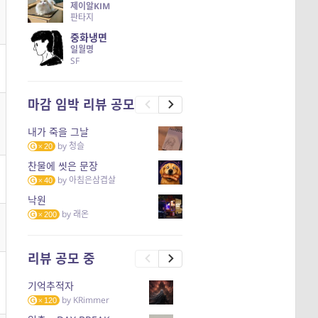
제이알KIM
판타지
중화냉면
일월명
SF
마감 임박 리뷰 공모
내가 죽을 그날
by
청슬
20
찬물에 씻은 문장
by
아침은삼겹살
40
낙원
by
래온
200
리뷰 공모 중
기억추적자
by
KRimmer
120