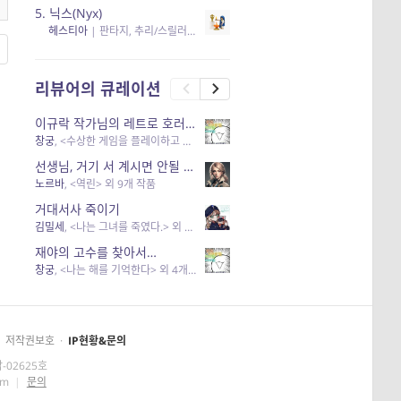
5.
닉스(Nyx)
헤스티아
|
판타지, 추리/스릴러
| 읽음
, 구독
, 응원434
×5
리뷰어의 큐레이션
이규락 작가님의 레트로 호러 리뷰
창궁
, <수상한 게임을 플레이하고 있어> 외 3개 작품
선생님, 거기 서 계시면 안될 것 같은데요-역할 클리셰를 비튼 작품들
노르바
, <역린> 외 9개 작품
거대서사 죽이기
김밀세
, <나는 그녀를 죽였다.> 외 1개 작품
재야의 고수를 찾아서…
창궁
, <나는 해를 기억한다> 외 4개 작품
저작권보호
·
IP현황&문의
-02625호
om
|
문의