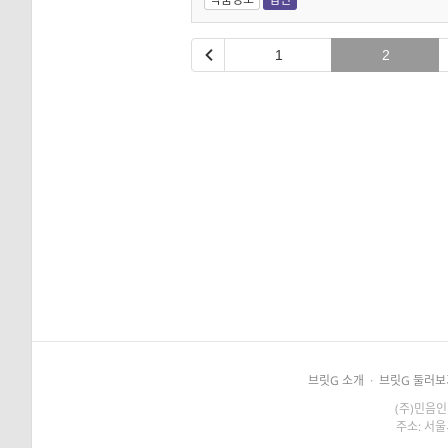
1
2
브릿G 소개
·
브릿G 둘러보
(주)민음인
주소: 서울