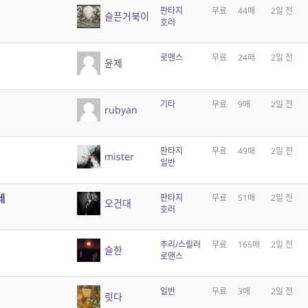
판타지
무료
44매
2일 전
슬픈거북이
호러
로맨스
무료
24매
2일 전
윤제
기타
무료
9매
2일 전
rubyan
판타지
무료
49매
2일 전
mister
일반
네
판타지
무료
51매
2일 전
오건대
호러
추리/스릴러
무료
165매
2일 전
슬한
로맨스
일반
무료
3매
2일 전
릿다