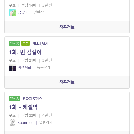
무료
|
분량 14매
|
3일 전
금낭아
|
일반작가
작품정보
연재중
독점
판타지, 역사
1화. 빈 검걸이
무료
|
분량 21매
|
3일 전
회색회로
|
등록작가
작품정보
연재중
판타지, 로맨스
1화 – 케셀역
무료
|
분량 33매
|
4일 전
soonmoo
|
일반작가