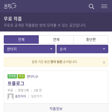
무료 작품
무료로 공개된 작품들만 한데 모아볼 수 있는 공간입니다.
전체
연재
중단편
판타지
순서
×
일정 기간 동안
많이 읽힌
순서입니다.
연재중
독점
판타지, SF
프롤로그
무료
|
분량 5매
|
3일 전
솔란지아
|
일반작가
작품정보