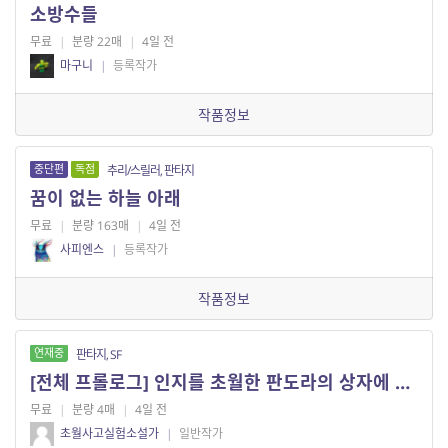
소방수들
무료
|
분량 22매
|
4일 전
마구니
|
등록작가
작품정보
중단편
독점
추리/스릴러, 판타지
꿈이 없는 하늘 아래
무료
|
분량 163매
|
4일 전
사피엔스
|
등록작가
작품정보
연재중
판타지, SF
[전체 프롤로그] 인지를 초월한 판도라의 상자에 다가서다
무료
|
분량 4매
|
4일 전
초월사고실험소설가
|
일반작가