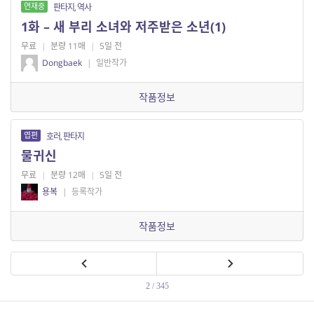
연재중
판타지, 역사
1화 – 새 부리 소녀와 저주받은 소년(1)
무료
|
분량 11매
|
5일 전
Dongbaek
|
일반작가
작품정보
엽편
호러, 판타지
물귀신
무료
|
분량 12매
|
5일 전
용복
|
등록작가
작품정보
2 / 345