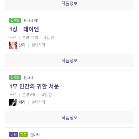
작품정보
연재중
판타지, SF
1장‖레이엔
무료
|
분량 13매
|
4일 전
산리
|
일반작가
작품정보
연재중
판타지
1부 인간의 귀환 서문
무료
|
분량 8매
|
4일 전
채래
|
일반작가
작품정보
엽편
독점
판타지