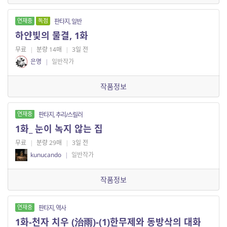
연재중
독점
판타지, 일반
하얀빛의 물결, 1화
무료
|
분량 14매
|
3일 전
은명
|
일반작가
작품정보
연재중
판타지, 추리/스릴러
1화_ 눈이 녹지 않는 집
무료
|
분량 29매
|
3일 전
kunucando
|
일반작가
작품정보
연재중
판타지, 역사
1화-천자 치우 (治雨)-(1)한무제와 동방삭의 대화