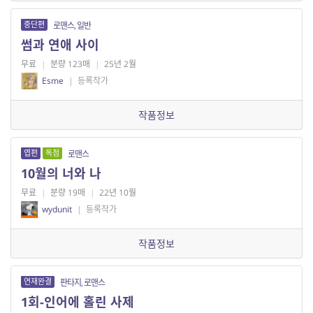
중단편
로맨스, 일반
썸과 연애 사이
무료
|
분량 123매
|
25년 2월
Esme
|
등록작가
작품정보
엽편
독점
로맨스
10월의 너와 나
무료
|
분량 19매
|
22년 10월
wydunit
|
등록작가
작품정보
연재완결
판타지, 로맨스
1회-인어에 홀린 사제