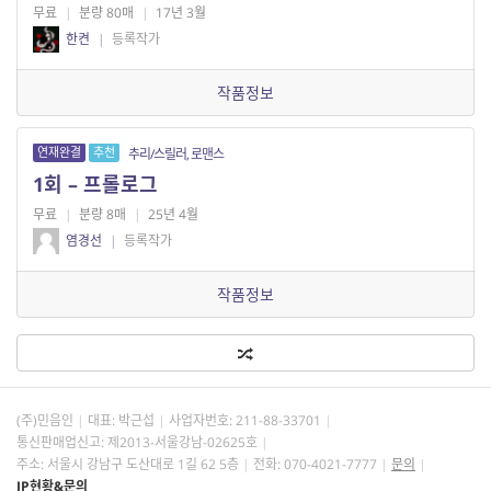
무료
|
분량 80매
|
17년 3월
한켠
|
등록작가
작품정보
연재완결
추천
추리/스릴러, 로맨스
1회 – 프롤로그
무료
|
분량 8매
|
25년 4월
염경선
|
등록작가
작품정보
(주)민음인
대표: 박근섭
사업자번호:
211-88-33701
통신판매업신고: 제2013-서울강남-02625호
주소: 서울시 강남구 도산대로 1길 62 5층
전화: 070-4021-7777
문의
IP현황&문의