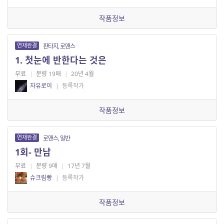
작품정보
연재완결
판타지, 로맨스
1. 첫눈에 반한다는 것은
무료
|
분량 19매
|
20년 4월
자유로이
|
등록작가
작품정보
연재완결
로맨스, 일반
1회- 만남
무료
|
분량 9매
|
17년 7월
슈크림빵
|
등록작가
작품정보