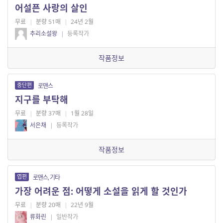
어설픈 사랑의 살인
무료
|
분량 51매
|
24년 2월
추리소설왕
|
등록작가
작품정보
중단편
로맨스
지구를 부탁해
무료
|
분량 37매
|
1월 28일
서은채
|
등록작가
작품정보
엽편
로맨스, 기타
가장 어려운 점: 어떻게 소설을 읽게 할 것인가
무료
|
분량 20매
|
22년 9월
류화린
|
일반작가