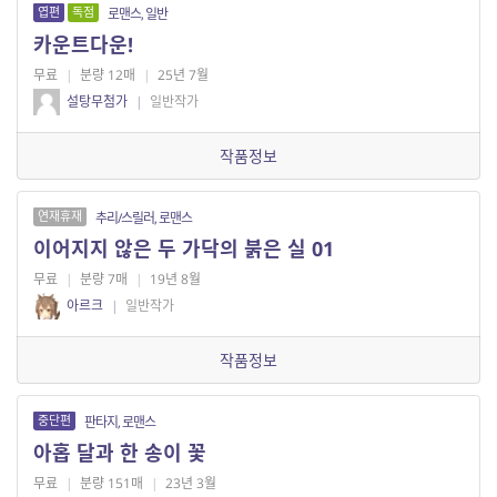
엽편
독점
로맨스, 일반
카운트다운!
무료
|
분량 12매
|
25년 7월
설탕무첨가
|
일반작가
작품정보
연재휴재
추리/스릴러, 로맨스
이어지지 않은 두 가닥의 붉은 실 01
무료
|
분량 7매
|
19년 8월
아르크
|
일반작가
작품정보
중단편
판타지, 로맨스
아홉 달과 한 송이 꽃
무료
|
분량 151매
|
23년 3월