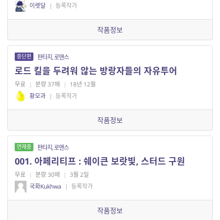
이렛달
|
등록작가
작품정보
중단편
판타지, 로맨스
로드 킬을 두려워 않는 방랑자들의 자유투어
무료
|
분량 37매
|
18년 12월
황모과
|
등록작가
작품정보
연재중
판타지, 로맨스
001. 아페리티프 : 쉐이큰 보랏빛, 스터드 구원
무료
|
분량 30매
|
3월 2일
국화Kukhwa
|
등록작가
작품정보