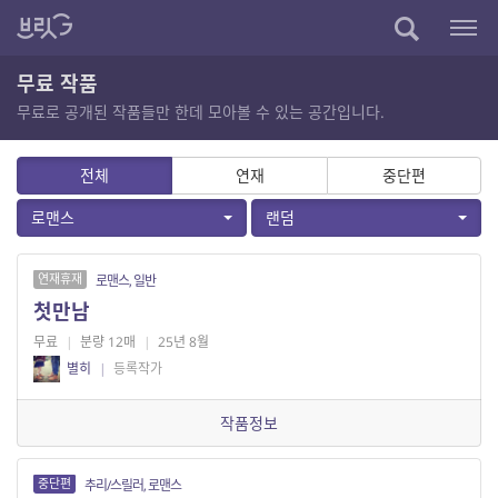
무료 작품
무료로 공개된 작품들만 한데 모아볼 수 있는 공간입니다.
전체
연재
중단편
로맨스
랜덤
연재휴재
로맨스, 일반
첫만남
무료
|
분량 12매
|
25년 8월
별히
|
등록작가
작품정보
중단편
추리/스릴러, 로맨스