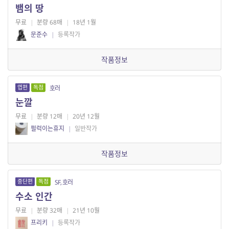
뱀의 땅
무료
|
분량 68매
|
18년 1월
문준수
|
등록작가
작품정보
엽편
독점
호러
눈깔
무료
|
분량 12매
|
20년 12월
펄럭이는휴지
|
일반작가
작품정보
중단편
독점
SF, 호러
수소 인간
무료
|
분량 32매
|
21년 10월
프리키
|
등록작가