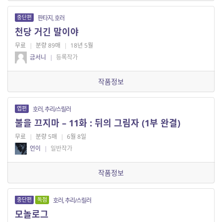
중단편
판타지, 호러
천당 거긴 말이야
무료
|
분량 89매
|
18년 5월
금서니
|
등록작가
작품정보
엽편
호러, 추리/스릴러
불을 끄지마 – 11화 : 뒤의 그림자 (1부 완결)
무료
|
분량 5매
|
6월 8일
언이
|
일반작가
작품정보
중단편
독점
호러, 추리/스릴러
모놀로그