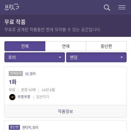
무료 작품
무료로 공개된 작품들만 한데 모아볼 수 있는 공간입니다.
전체
연재
중단편
호러
랜덤
연재휴재
SF, 호러
1화
무료
|
분량 50매
|
24년 8월
부릉부릉
|
일반작가
작품정보
중단편
판타지, 호러