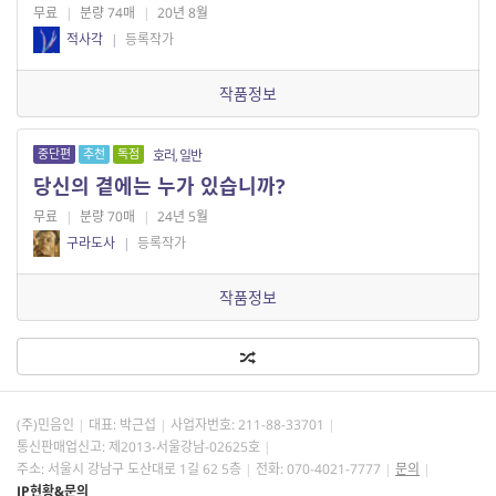
무료
|
분량 74매
|
20년 8월
적사각
|
등록작가
작품정보
중단편
추천
독점
호러, 일반
당신의 곁에는 누가 있습니까?
무료
|
분량 70매
|
24년 5월
구라도사
|
등록작가
작품정보
(주)민음인
대표: 박근섭
사업자번호:
211-88-33701
통신판매업신고: 제2013-서울강남-02625호
주소: 서울시 강남구 도산대로 1길 62 5층
전화: 070-4021-7777
문의
IP현황&문의