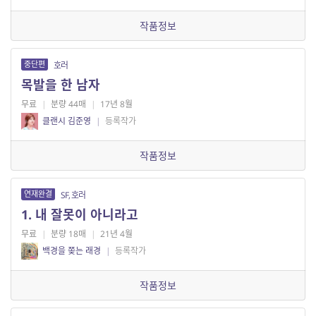
작품정보
중단편
호러
목발을 한 남자
무료
|
분량 44매
|
17년 8월
클랜시 김준영
|
등록작가
작품정보
연재완결
SF, 호러
1. 내 잘못이 아니라고
무료
|
분량 18매
|
21년 4월
백경을 쫒는 래경
|
등록작가
작품정보