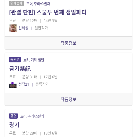
연재휴재
호러, 추리/스릴러
[완결 단편] 스물두 번째 생일파티
무료
|
분량 12매
|
24년 3월
신혜성
|
일반작가
작품정보
중단편
호러, 기타, 일반
금기禁記
무료
|
분량 31매
|
17년 6월
선작21
|
등록작가
작품정보
엽편
호러, 추리/스릴러
광기
무료
|
분량 28매
|
18년 6월