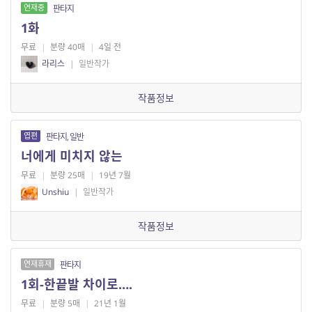
연재중
판타지
1화
무료
|
분량 40매
|
4일 전
라리스
|
일반작가
작품정보
엽편
판타지, 일반
너에게 미치지 않는
무료
|
분량 25매
|
19년 7월
Unshiu
|
일반작가
작품정보
연재휴재
판타지
1회-한끝발 차이로….
무료
|
분량 5매
|
21년 1월