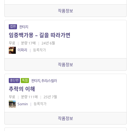
작품정보
엽편
판타지
임중백가몽 – 길을 따라가면
무료
|
분량 17매
|
24년 6월
이파리
|
등록작가
작품정보
중단편
독점
판타지, 추리/스릴러
추락의 이해
무료
|
분량 111매
|
25년 7월
Somin
|
등록작가
작품정보