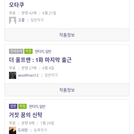
오타쿠
무료
|
분량 42매
|
6월 21일
고결
|
일반작가
작품정보
연재휴재
독점
판타지, 일반
더 울프맨 : 1화 마지막 출근
무료
|
분량 27매
|
6월 4일
woolfman12
|
일반작가
작품정보
엽편
독점
판타지, 일반
거짓 꿈의 신탁
무료
|
분량 8매
|
1월 29일
드리민
|
등록작가