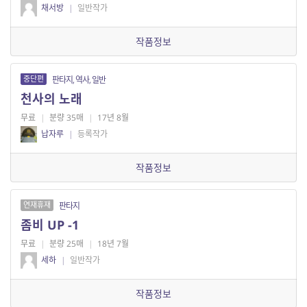
채서방
|
일반작가
작품정보
중단편
판타지, 역사, 일반
천사의 노래
무료
|
분량 35매
|
17년 8월
납자루
|
등록작가
작품정보
연재휴재
판타지
좀비 UP -1
무료
|
분량 25매
|
18년 7월
세하
|
일반작가
작품정보