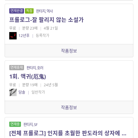
연재완결
독점
판타지, 역사
프롤로그-잘 팔리지 않는 소설가
무료
|
분량 23매
|
4월 21일
12년후
|
등록작가
작품정보
연재휴재
판타지, 호러
1회. 액귀(厄鬼)
무료
|
분량 19매
|
24년 5월
담솔
|
일반작가
작품정보
연재중
판타지, SF
[전체 프롤로그] 인지를 초월한 판도라의 상자에 다가서다