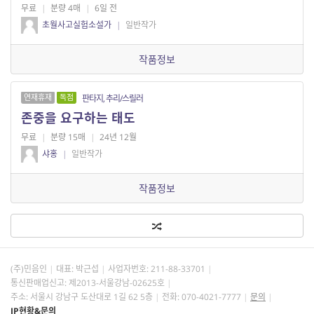
무료
|
분량 4매
|
6일 전
초월사고실험소설가
|
일반작가
작품정보
연재휴재
독점
판타지, 추리/스릴러
존중을 요구하는 태도
무료
|
분량 15매
|
24년 12월
샤홍
|
일반작가
작품정보
(주)민음인
대표: 박근섭
사업자번호:
211-88-33701
통신판매업신고: 제2013-서울강남-02625호
주소: 서울시 강남구 도산대로 1길 62 5층
전화: 070-4021-7777
문의
IP현황&문의