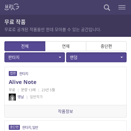
무료 작품
무료로 공개된 작품들만 한데 모아볼 수 있는 공간입니다.
전체
연재
중단편
판타지
랜덤
엽편
판타지
Alive Note
무료
|
분량 13매
|
23년 5월
앵날
|
일반작가
작품정보
중단편
판타지, 일반