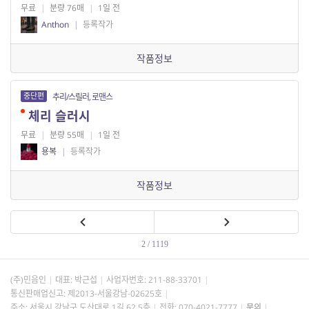
무료
|
분량 76매
|
1일 전
Anthon
|
등록작가
작품정보
중단편
추리/스릴러, 로맨스
체리 슬러시
무료
|
분량 55매
|
1일 전
용복
|
등록작가
작품정보
2 / 1119
(주)민음인
대표: 박근섭
사업자번호:
211-88-33701
통신판매업신고: 제2013-서울강남-02625호
주소: 서울시 강남구 도산대로 1길 62 5층
전화: 070-4021-7777
문의