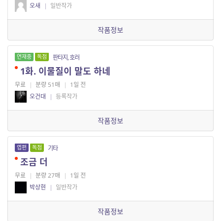
오새
|
일반작가
작품정보
연재중
독점
판타지, 호러
1화. 이물질이 말도 하네
무료
|
분량 51매
|
1일 전
오건대
|
등록작가
작품정보
엽편
독점
기타
조금 더
무료
|
분량 27매
|
1일 전
박상현
|
일반작가
작품정보