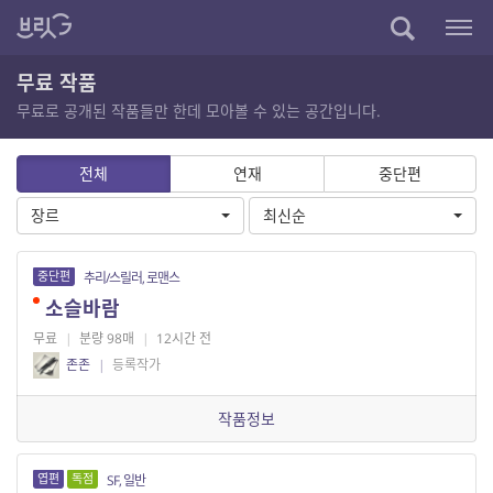
무료 작품
무료로 공개된 작품들만 한데 모아볼 수 있는 공간입니다.
전체
연재
중단편
장르
최신순
중단편
추리/스릴러, 로맨스
소슬바람
무료
|
분량 98매
|
12시간 전
존존
|
등록작가
작품정보
엽편
독점
SF, 일반