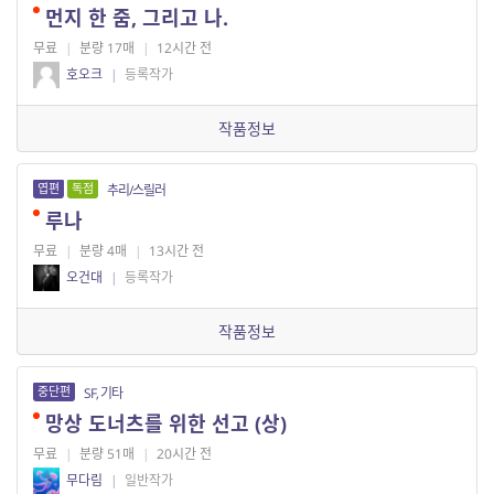
먼지 한 줌, 그리고 나.
무료
|
분량 17매
|
12시간 전
호오크
|
등록작가
작품정보
엽편
독점
추리/스릴러
루나
무료
|
분량 4매
|
13시간 전
오건대
|
등록작가
작품정보
중단편
SF, 기타
망상 도너츠를 위한 선고 (상)
무료
|
분량 51매
|
20시간 전
무다림
|
일반작가