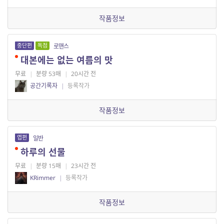
작품정보
중단편
독점
로맨스
대본에는 없는 여름의 맛
무료
|
분량 53매
|
20시간 전
공간기록자
|
등록작가
작품정보
엽편
일반
하루의 선물
무료
|
분량 15매
|
23시간 전
KRimmer
|
등록작가
작품정보