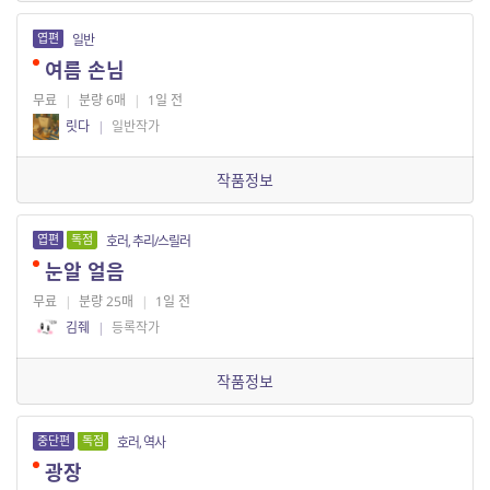
엽편
일반
여름 손님
무료
|
분량 6매
|
1일 전
릿다
|
일반작가
작품정보
엽편
독점
호러, 추리/스릴러
눈알 얼음
무료
|
분량 25매
|
1일 전
김줴
|
등록작가
작품정보
중단편
독점
호러, 역사
광장