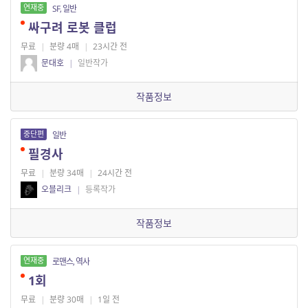
연재중
SF, 일반
싸구려 로봇 클럽
무료
|
분량 4매
|
23시간 전
문대호
|
일반작가
작품정보
중단편
일반
필경사
무료
|
분량 34매
|
24시간 전
오블리크
|
등록작가
작품정보
연재중
로맨스, 역사
1회
무료
|
분량 30매
|
1일 전