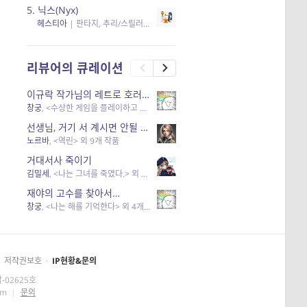
5.
닉스(Nyx)
헤스티아
|
판타지, 추리/스릴러
| 읽음
, 구독
, 응원434
×5
리뷰어의 큐레이션
이규락 작가님의 레트로 호러 리뷰
창궁
, <수상한 게임을 플레이하고 있어> 외 3개 작품
선생님, 거기 서 계시면 안될 것 같은데요-역할 클리셰를 비튼 작품들
노르바
, <역린> 외 9개 작품
거대서사 죽이기
김밀세
, <나는 그녀를 죽였다.> 외 1개 작품
재야의 고수를 찾아서…
창궁
, <나는 해를 기억한다> 외 4개 작품
저작권보호
·
IP현황&문의
-02625호
om
|
문의