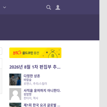
2026년 8월 1차 편집부 추천작
다정한 상흔
바람숲
로맨스, 추리/스릴러
사직을 윤허하지 아니한다.
왕밤빵
판타지, 역사
제1회 한국 요괴 글로벌 진출 공개 오디션 시즌 2 — 나는 요괴다