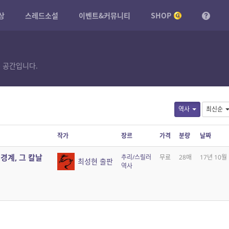
상
스레드소설
이벤트&커뮤니티
SHOP
 공간입니다.
역사
최신순
작가
장르
가격
분량
날짜
 경계, 그 칼날
추리/스릴러
무료
28매
17년 10월
최성현 출판
역사