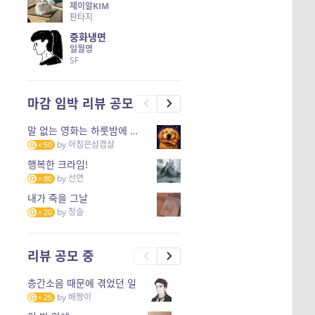
제이알KIM
판타지
중화냉면
일월명
SF
마감 임박 리뷰 공모
말 없는 영화는 하룻밤에 몇 리를 갈 수 있을까
by
아침은삼겹살
50
행복한 크라임!
by
선연
80
내가 죽을 그날
by
청슬
20
리뷰 공모 중
층간소음 때문에 겪었던 일
by
배짱이
25