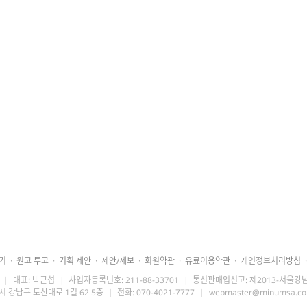
기
·
원고 투고
·
기획 제안
·
제안/제보
·
회원약관
·
유료이용약관
·
개인정보처리방침
·
|
대표: 박근섭
|
사업자등록번호: 211-88-33701
|
통신판매업신고: 제2013-서울강남
시 강남구 도산대로 1길 62 5층
|
전화: 070-4021-7777
|
webmaster@minumsa.c