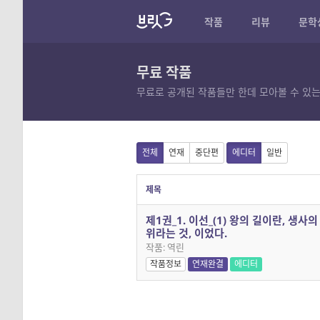
작품
리뷰
문학
무료 작품
무료로 공개된 작품들만 한데 모아볼 수 있는
전체
연재
중단편
에디터
일반
제목
제1권_1. 이선_(1) 왕의 길이란, 생사의
위라는 것, 이었다.
작품: 역린
작품정보
연재완결
에디터