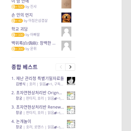
이 밤 안에
by
진샤
500
손 안의 먼지
by
아침은삼겹살
40
학교 괴담
by
아빠딸
100
백위록(白僞錄): 창백한 자의 기록(The Pallidette)
by
윤휘
300
종합 베스트
1.
재난 관리청 특별기밀자료들
김병식
|
호러
| 읽음
, 구독
, 응원94, 리뷰3
×5
2.
초자연현상처리반 Orignal + True Ending
창궁
|
판타지, 호러
| 읽음
, 구독
, 응원6
×5
3.
초자연현상처리반 Renewal
창궁
|
판타지, 호러
| 읽음
, 구독
, 응원82, 리뷰4
×5
4.
논개놀이
창궁
|
호러, 로맨스
| 읽음
, 공감11, 응원25
×5