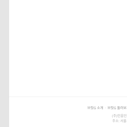
브릿G 소개
·
브릿G 둘러보
(주)민음인
주소: 서울