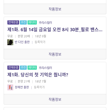
작품정보
연재완결
추천
에디터
추리/스릴러
제1화. 6월 14일 금요일 오전 8시 30분_필로 밴스의 집에서 (1)
무료
|
분량 20매
|
18년 9월
반 다인 출판
|
등록작가
작품정보
연재완결
추천
에디터
추리/스릴러
제1화. 당신의 첫 기억은 뭡니까?
무료
|
분량 21매
|
18년 7월
정해연 출판
|
등록작가
작품정보