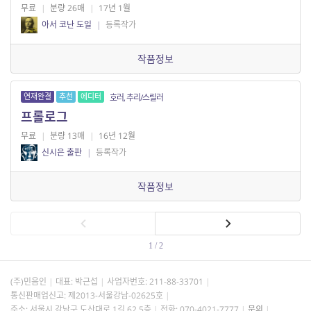
무료
|
분량 26매
|
17년 1월
아서 코난 도일
|
등록작가
작품정보
연재완결
추천
에디터
호러, 추리/스릴러
프롤로그
무료
|
분량 13매
|
16년 12월
신시은 출판
|
등록작가
작품정보
1 / 2
(주)민음인
대표: 박근섭
사업자번호:
211-88-33701
통신판매업신고: 제2013-서울강남-02625호
주소: 서울시 강남구 도산대로 1길 62 5층
전화: 070-4021-7777
문의