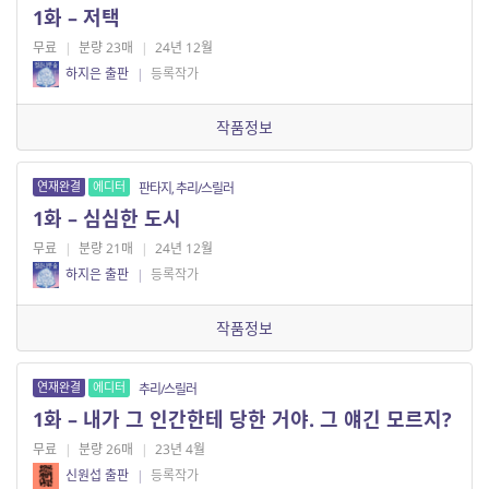
1화 – 저택
무료
|
분량 23매
|
24년 12월
하지은 출판
|
등록작가
작품정보
연재완결
에디터
판타지, 추리/스릴러
1화 – 심심한 도시
무료
|
분량 21매
|
24년 12월
하지은 출판
|
등록작가
작품정보
연재완결
에디터
추리/스릴러
1화 – 내가 그 인간한테 당한 거야. 그 얘긴 모르지?
무료
|
분량 26매
|
23년 4월
신원섭 출판
|
등록작가