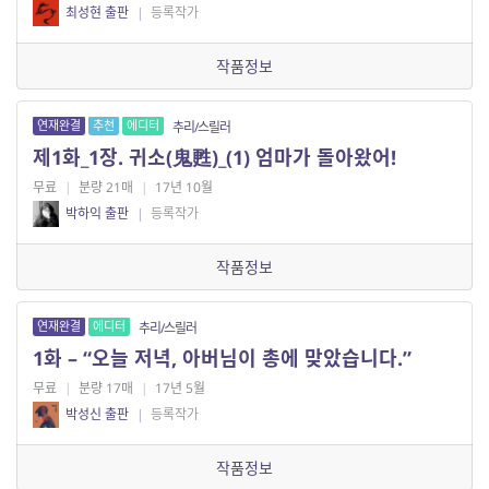
최성현 출판
|
등록작가
작품정보
연재완결
추천
에디터
추리/스릴러
제1화_1장. 귀소(鬼甦)_(1) 엄마가 돌아왔어!
무료
|
분량 21매
|
17년 10월
박하익 출판
|
등록작가
작품정보
연재완결
에디터
추리/스릴러
1화 – “오늘 저녁, 아버님이 총에 맞았습니다.”
무료
|
분량 17매
|
17년 5월
박성신 출판
|
등록작가
작품정보