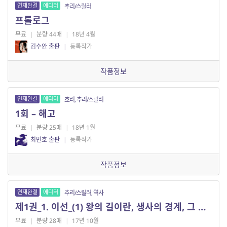
연재완결
에디터
추리/스릴러
프롤로그
무료
|
분량 44매
|
18년 4월
김수안 출판
|
등록작가
작품정보
연재완결
에디터
호러, 추리/스릴러
1회 – 해고
무료
|
분량 25매
|
18년 1월
최민호 출판
|
등록작가
작품정보
연재완결
에디터
추리/스릴러, 역사
제1권_1. 이선_(1) 왕의 길이란, 생사의 경계, 그 칼날 위라는 것, 이었다.
무료
|
분량 28매
|
17년 10월