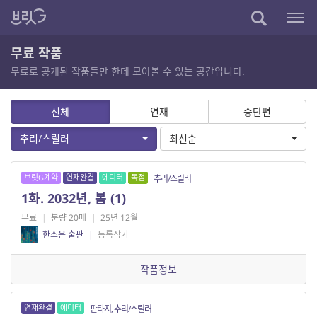
무료 작품
무료로 공개된 작품들만 한데 모아볼 수 있는 공간입니다.
전체
연재
중단편
추리/스릴러
최신순
브릿G계약
연재완결
에디터
독점
추리/스릴러
1화. 2032년, 봄 (1)
무료
|
분량 20매
|
25년 12월
한소은 출판
|
등록작가
작품정보
연재완결
에디터
판타지, 추리/스릴러