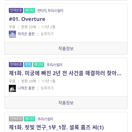
연재완결
에디터
판타지, 추리/스릴러
#01. Overture
무료
|
분량 25매
|
17년 2월
하지은 출판
|
등록작가
작품정보
연재완결
추천
에디터
추리/스릴러
제1화. 미궁에 빠진 2년 전 사건을 해결하러 찾아온 탐정 강마로입니다
무료
|
분량 29매
|
17년 1월
나혁진 출판
|
등록작가
작품정보
연재휴재
에디터
추리/스릴러
제1화. 핏빛 연구_1부_1장. 셜록 홈즈 씨(1)