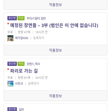
작품정보
중단편
독점
추리/스릴러, 일반
예정된 장면들 – 3부 (범인은 이 안에 없습니다)
무료
|
분량 47매
|
18시간 전
제이알KIM
|
등록작가
작품정보
중단편
독점
로맨스, 역사
파리로 가는 길
무료
|
분량 81매
|
20시간 전
서정규
|
등록작가
작품정보
중단편
일반