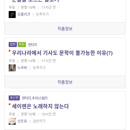
무료
|
분량 16매
|
17시간 전
오블리크
|
등록작가
작품정보
엽편
독점
판타지
우리나라에서 기사도 문학이 불가능한 이유(?)
무료
|
분량 14매
|
17시간 전
노르바
|
등록작가
작품정보
중단편
판타지, 추리/스릴러
세이렌은 노래하지 않는다
무료
|
분량 76매
|
18시간 전
신은유
|
일반작가