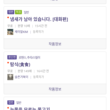
엽편
독점
일반
냄새가 남아 있습니다. [대화편]
무료
|
분량 10매
|
15시간 전
제이알KIM
|
등록작가
작품정보
중단편
로맨스, 추리/스릴러
탐식(貪食)
무료
|
분량 149매
|
16시간 전
슬픈거북이
|
등록작가
작품정보
엽편
일반
눈물을 모르는 물고기