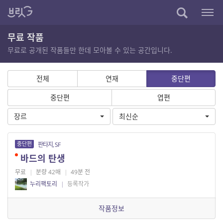
무료 작품
무료로 공개된 작품들만 한데 모아볼 수 있는 공간입니다.
전체
연재
중단편
중단편
엽편
장르
최신순
중단편
판타지, SF
바드의 탄생
무료
|
분량 42매
|
49분 전
누리팩토리
|
등록작가
작품정보