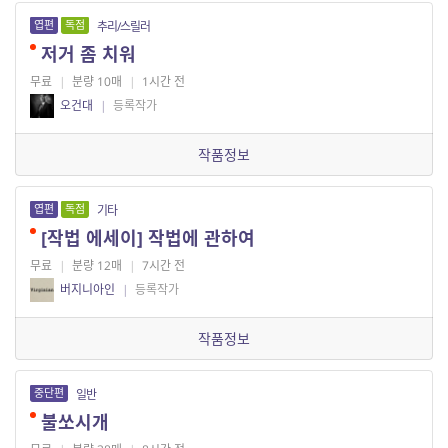
엽편
독점
추리/스릴러
저거 좀 치워
무료
|
분량 10매
|
1시간 전
오건대
|
등록작가
작품정보
엽편
독점
기타
[작법 에세이] 작법에 관하여
무료
|
분량 12매
|
7시간 전
버지니아인
|
등록작가
작품정보
중단편
일반
불쏘시개