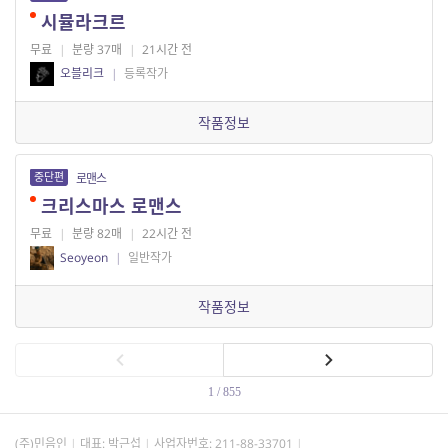
시뮬라크르
무료
|
분량 37매
|
21시간 전
오블리크
|
등록작가
작품정보
중단편
로맨스
크리스마스 로맨스
무료
|
분량 82매
|
22시간 전
Seoyeon
|
일반작가
작품정보
1 / 855
(주)민음인
대표: 박근섭
사업자번호:
211-88-33701