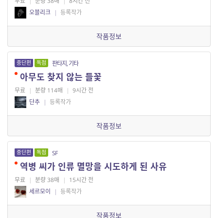
무료
|
분량 38매
|
8시간 전
오블리크
|
등록작가
작품정보
중단편
독점
판타지, 기타
아무도 찾지 않는 들꽃
무료
|
분량 114매
|
9시간 전
단추
|
등록작가
작품정보
중단편
독점
SF
역병 씨가 인류 멸망을 시도하게 된 사유
무료
|
분량 38매
|
15시간 전
세르모이
|
등록작가
작품정보