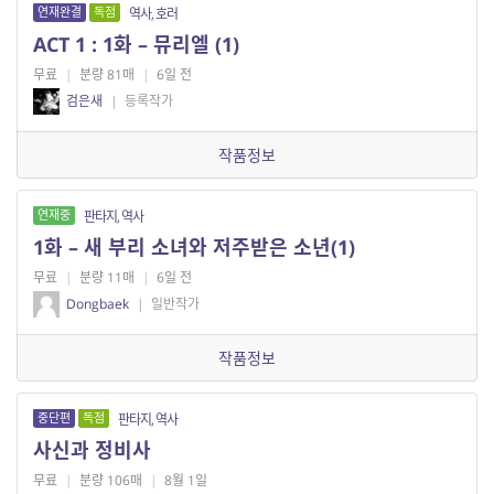
연재완결
독점
역사, 호러
ACT 1 : 1화 – 뮤리엘 (1)
무료
|
분량 81매
|
6일 전
검은새
|
등록작가
작품정보
연재중
판타지, 역사
1화 – 새 부리 소녀와 저주받은 소년(1)
무료
|
분량 11매
|
6일 전
Dongbaek
|
일반작가
작품정보
중단편
독점
판타지, 역사
사신과 정비사
무료
|
분량 106매
|
8월 1일