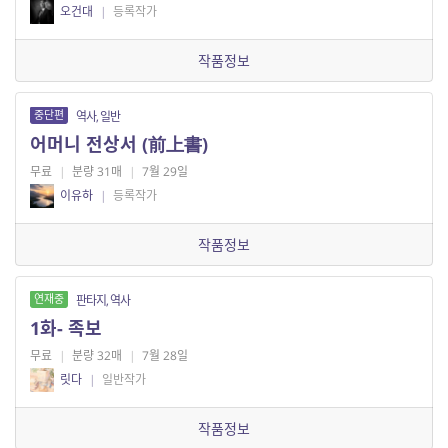
오건대
|
등록작가
작품정보
중단편
역사, 일반
어머니 전상서 (前上書)
무료
|
분량 31매
|
7월 29일
이유하
|
등록작가
작품정보
연재중
판타지, 역사
1화- 족보
무료
|
분량 32매
|
7월 28일
릿다
|
일반작가
작품정보