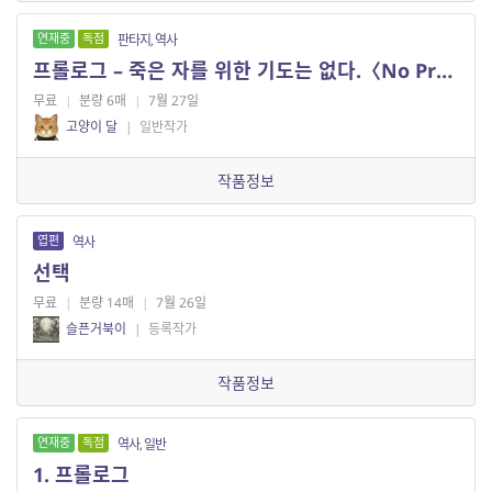
연재중
독점
판타지, 역사
프롤로그 – 죽은 자를 위한 기도는 없다.〈No Prayer for the Dying〉
무료
|
분량 6매
|
7월 27일
고양이 달
|
일반작가
작품정보
엽편
역사
선택
무료
|
분량 14매
|
7월 26일
슬픈거북이
|
등록작가
작품정보
연재중
독점
역사, 일반
1. 프롤로그