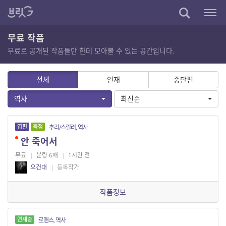
무료 작품
무료로 공개된 작품들만 한데 모아볼 수 있는 공간입니다.
전체
연재
중단편
역사
최신순
엽편
독점
추리/스릴러, 역사
안 죽어서
무료
|
분량 6매
|
1시간 전
오건대
|
등록작가
작품정보
연재중
로맨스, 역사