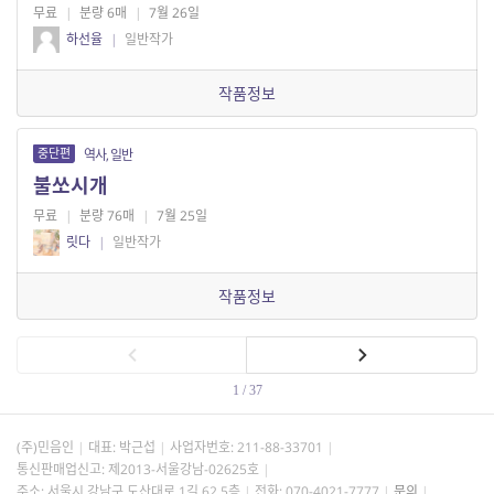
무료
|
분량 6매
|
7월 26일
하선율
|
일반작가
작품정보
중단편
역사, 일반
불쏘시개
무료
|
분량 76매
|
7월 25일
릿다
|
일반작가
작품정보
1 / 37
(주)민음인
대표: 박근섭
사업자번호:
211-88-33701
통신판매업신고: 제2013-서울강남-02625호
주소: 서울시 강남구 도산대로 1길 62 5층
전화: 070-4021-7777
문의