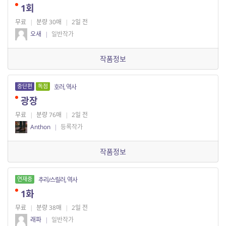
1회
무료
|
분량 30매
|
2일 전
오새
|
일반작가
작품정보
중단편
독점
호러, 역사
광장
무료
|
분량 76매
|
2일 전
Anthon
|
등록작가
작품정보
연재중
추리/스릴러, 역사
1화
무료
|
분량 38매
|
2일 전
래파
|
일반작가