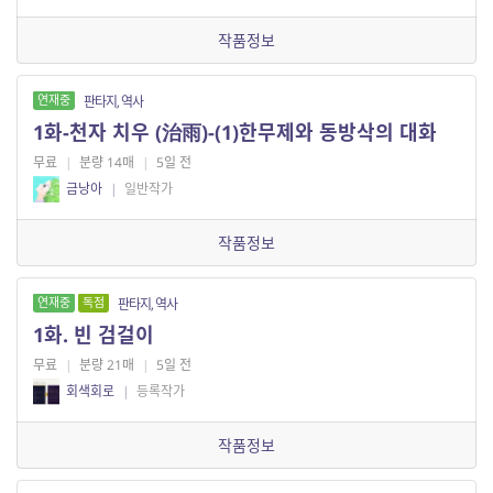
작품정보
연재중
판타지, 역사
1화-천자 치우 (治雨)-(1)한무제와 동방삭의 대화
무료
|
분량 14매
|
5일 전
금낭아
|
일반작가
작품정보
연재중
독점
판타지, 역사
1화. 빈 검걸이
무료
|
분량 21매
|
5일 전
회색회로
|
등록작가
작품정보