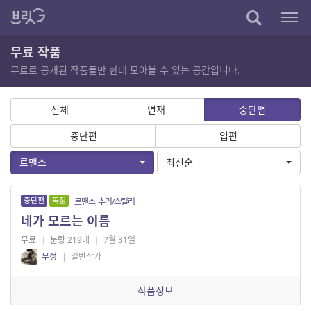
무료 작품
무료로 공개된 작품들만 한데 모아볼 수 있는 공간입니다.
전체
연재
중단편
중단편
엽편
로맨스
최신순
중단편
독점
로맨스, 추리/스릴러
네가 모르는 이름
무료
|
분량 219매
|
7월 31일
무성
|
일반작가
작품정보