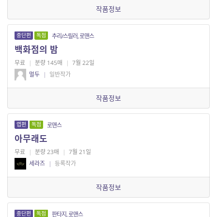
작품정보
중단편
독점
추리/스릴러, 로맨스
백화점의 밤
무료
|
분량 145매
|
7월 22일
멀두
|
일반작가
작품정보
엽편
독점
로맨스
아무래도
무료
|
분량 23매
|
7월 21일
세라즈
|
등록작가
작품정보
중단편
독점
판타지, 로맨스