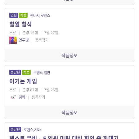
엽편
독점
판타지, 로맨스
칠월 칠석
무료
|
분량 15매
|
7월 27일
연두빛
|
등록작가
작품정보
중단편
독점
로맨스, 일반
이기는 게임
무료
|
분량 87매
|
7월 25일
김줴
|
등록작가
작품정보
중단편
로맨스, 기타
텍스트 무비 – 5.임원 미팅 대비 회의 중 까대기 치기 중.