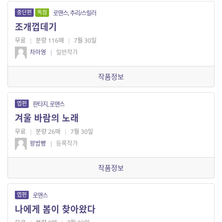
중단편
독점
로맨스, 추리/스릴러
조개껍데기
무료
|
분량 116매
|
7월 30일
차아영
|
일반작가
작품정보
엽편
판타지, 로맨스
겨울 바람의 노래
무료
|
분량 26매
|
7월 30일
왕밤빵
|
등록작가
작품정보
엽편
로맨스
나에게 봄이 찾아왔다