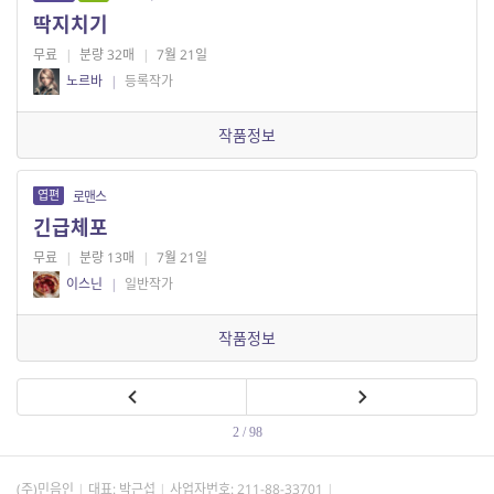
딱지치기
무료
|
분량 32매
|
7월 21일
노르바
|
등록작가
작품정보
엽편
로맨스
긴급체포
무료
|
분량 13매
|
7월 21일
이스닌
|
일반작가
작품정보
2 / 98
(주)민음인
대표: 박근섭
사업자번호:
211-88-33701