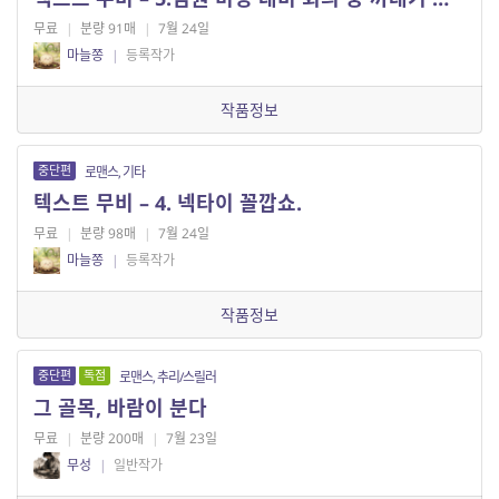
무료
|
분량 91매
|
7월 24일
마늘쫑
|
등록작가
작품정보
중단편
로맨스, 기타
텍스트 무비 – 4. 넥타이 꼴깝쇼.
무료
|
분량 98매
|
7월 24일
마늘쫑
|
등록작가
작품정보
중단편
독점
로맨스, 추리/스릴러
그 골목, 바람이 분다
무료
|
분량 200매
|
7월 23일
무성
|
일반작가