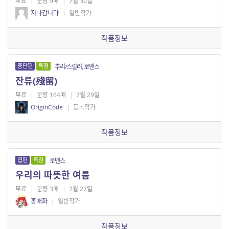
무료
|
분량 9매
|
7월 30일
지나갑니다
|
일반작가
작품정보
중단편
독점
추리/스릴러, 로맨스
잔류(殘留)
무료
|
분량 164매
|
7월 29일
OriginCode
|
등록작가
작품정보
엽편
독점
로맨스
우리의 따뜻한 여름
무료
|
분량 3매
|
7월 27일
홍매화
|
일반작가
작품정보