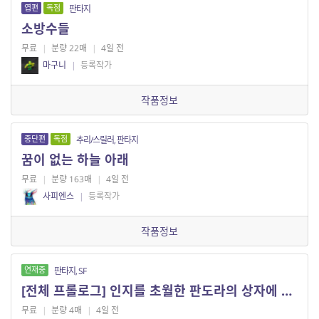
엽편
독점
판타지
소방수들
무료
|
분량 22매
|
4일 전
마구니
|
등록작가
작품정보
중단편
독점
추리/스릴러, 판타지
꿈이 없는 하늘 아래
무료
|
분량 163매
|
4일 전
사피엔스
|
등록작가
작품정보
연재중
판타지, SF
[전체 프롤로그] 인지를 초월한 판도라의 상자에 다가서다
무료
|
분량 4매
|
4일 전