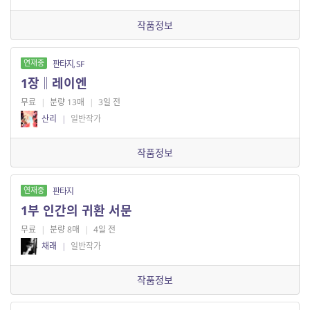
작품정보
연재중
판타지, SF
1장‖레이엔
무료
|
분량 13매
|
3일 전
산리
|
일반작가
작품정보
연재중
판타지
1부 인간의 귀환 서문
무료
|
분량 8매
|
4일 전
채래
|
일반작가
작품정보