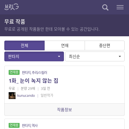
무료 작품
무료로 공개된 작품들만 한데 모아볼 수 있는 공간입니다.
전체
연재
중단편
판타지
최신순
연재중
판타지, 추리/스릴러
1화_ 눈이 녹지 않는 집
무료
|
분량 29매
|
3일 전
kunucando
|
일반작가
작품정보
연재중
판타지, 역사