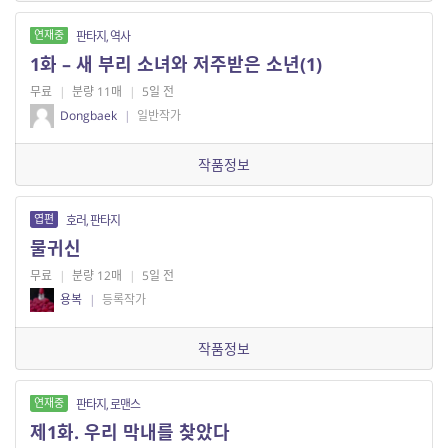
연재중
판타지, 역사
1화 – 새 부리 소녀와 저주받은 소년(1)
무료
|
분량 11매
|
5일 전
Dongbaek
|
일반작가
작품정보
엽편
호러, 판타지
물귀신
무료
|
분량 12매
|
5일 전
용복
|
등록작가
작품정보
연재중
판타지, 로맨스
제1화. 우리 막내를 찾았다