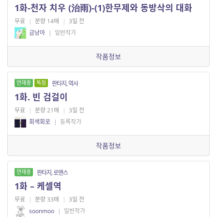
1화-천자 치우 (治雨)-(1)한무제와 동방삭의 대화
무료
|
분량 14매
|
3일 전
금낭아
|
일반작가
작품정보
연재중
독점
판타지, 역사
1화. 빈 검걸이
무료
|
분량 21매
|
3일 전
회색회로
|
등록작가
작품정보
연재중
판타지, 로맨스
1화 – 케셀역
무료
|
분량 33매
|
3일 전
soonmoo
|
일반작가