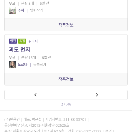
무료
|
분량 8매
|
5일 전
주하
|
일반작가
작품정보
엽편
독점
판타지
괴도 먼지
무료
|
분량 15매
|
6일 전
노르바
|
등록작가
작품정보
2 / 346
(주)민음인
대표: 박근섭
사업자번호:
211-88-33701
통신판매업신고: 제2013-서울강남-02625호
주소: 서울시 강남구 도산대로 1길 62 5층
전화: 070-4021-7777
문의