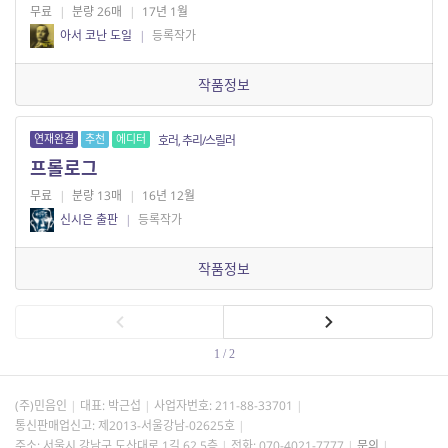
무료
|
분량 26매
|
17년 1월
아서 코난 도일
|
등록작가
작품정보
연재완결
추천
에디터
호러, 추리/스릴러
프롤로그
무료
|
분량 13매
|
16년 12월
신시은 출판
|
등록작가
작품정보
1 / 2
(주)민음인
대표: 박근섭
사업자번호:
211-88-33701
통신판매업신고: 제2013-서울강남-02625호
주소: 서울시 강남구 도산대로 1길 62 5층
전화: 070-4021-7777
문의