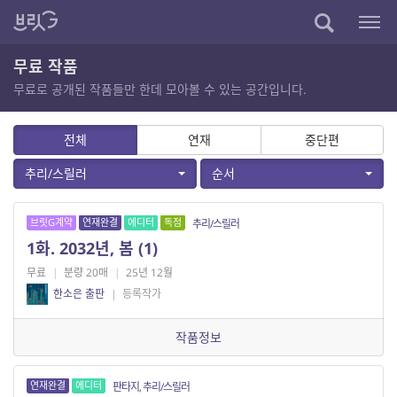
무료 작품
무료로 공개된 작품들만 한데 모아볼 수 있는 공간입니다.
전체
연재
중단편
추리/스릴러
순서
브릿G계약
연재완결
에디터
독점
추리/스릴러
1화. 2032년, 봄 (1)
무료
|
분량 20매
|
25년 12월
한소은 출판
|
등록작가
작품정보
연재완결
에디터
판타지, 추리/스릴러