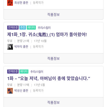
최성현 출판
|
등록작가
작품정보
연재완결
추천
에디터
추리/스릴러
제1화_1장. 귀소(鬼甦)_(1) 엄마가 돌아왔어!
무료
|
분량 21매
|
17년 10월
박하익 출판
|
등록작가
작품정보
연재완결
에디터
추리/스릴러
1화 – “오늘 저녁, 아버님이 총에 맞았습니다.”
무료
|
분량 17매
|
17년 5월
박성신 출판
|
등록작가
작품정보