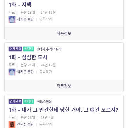
1화 – 저택
무료
|
분량 23매
|
24년 12월
하지은 출판
|
등록작가
작품정보
연재완결
에디터
판타지, 추리/스릴러
1화 – 심심한 도시
무료
|
분량 21매
|
24년 12월
하지은 출판
|
등록작가
작품정보
연재완결
에디터
추리/스릴러
1화 – 내가 그 인간한테 당한 거야. 그 얘긴 모르지?
무료
|
분량 26매
|
23년 4월
신원섭 출판
|
등록작가