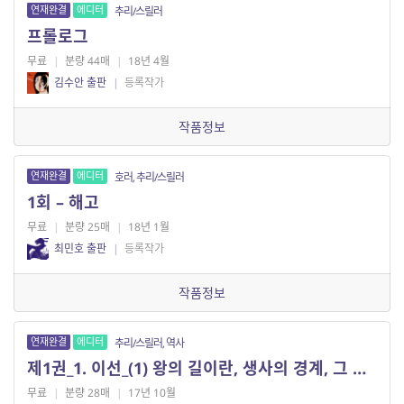
연재완결
에디터
추리/스릴러
프롤로그
무료
|
분량 44매
|
18년 4월
김수안 출판
|
등록작가
작품정보
연재완결
에디터
호러, 추리/스릴러
1회 – 해고
무료
|
분량 25매
|
18년 1월
최민호 출판
|
등록작가
작품정보
연재완결
에디터
추리/스릴러, 역사
제1권_1. 이선_(1) 왕의 길이란, 생사의 경계, 그 칼날 위라는 것, 이었다.
무료
|
분량 28매
|
17년 10월