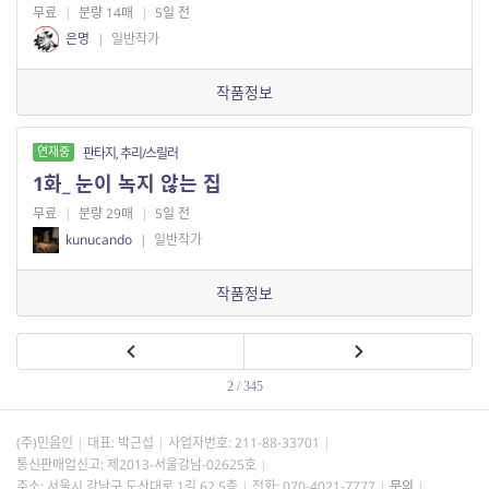
무료
|
분량 14매
|
5일 전
은명
|
일반작가
작품정보
연재중
판타지, 추리/스릴러
1화_ 눈이 녹지 않는 집
무료
|
분량 29매
|
5일 전
kunucando
|
일반작가
작품정보
2 / 345
(주)민음인
대표: 박근섭
사업자번호:
211-88-33701
통신판매업신고: 제2013-서울강남-02625호
주소: 서울시 강남구 도산대로 1길 62 5층
전화: 070-4021-7777
문의