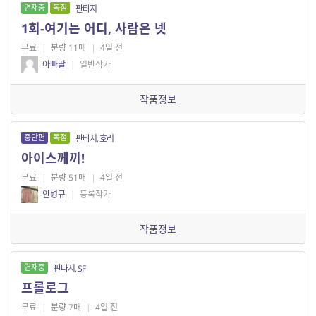
연재중
독점
판타지
1회-여기는 어디, 사람은 넷
무료
|
분량 11매
|
4일 전
아빠딸
|
일반작가
작품정보
중단편
독점
판타지, 호러
아이스께끼!
무료
|
분량 51매
|
4일 전
안병규
|
등록작가
작품정보
연재중
판타지, SF
프롤로그
무료
|
분량 7매
|
4일 전