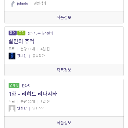
johndo
|
일반작가
작품정보
엽편
독점
판타지, 추리/스릴러
살인의 추억
무료
|
분량 11매
|
4일 전
강보선
|
등록작가
작품정보
연재중
판타지
1화 – 리히트 리나시타
무료
|
분량 22매
|
5일 전
맛설탕
|
일반작가
작품정보