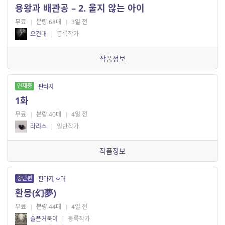
용왕과 배관공 – 2. 울지 않는 아이
무료
|
분량 68매
|
3일 전
오건대
|
등록작가
작품정보
연재중
판타지
1화
무료
|
분량 40매
|
4일 전
라리스
|
일반작가
작품정보
중단편
판타지, 호러
환몽(幻夢)
무료
|
분량 44매
|
4일 전
슬픈거북이
|
등록작가