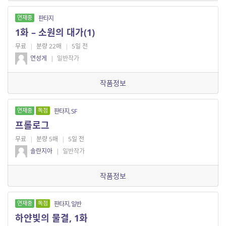
연재중
판타지
1화 – 소원의 대가(1)
무료
|
분량 22매
|
5일 전
연성게
|
일반작가
작품정보
연재중
독점
판타지, SF
프롤로그
무료
|
분량 5매
|
5일 전
솔란지아
|
일반작가
작품정보
연재중
독점
판타지, 일반
하얀빛의 물결, 1화