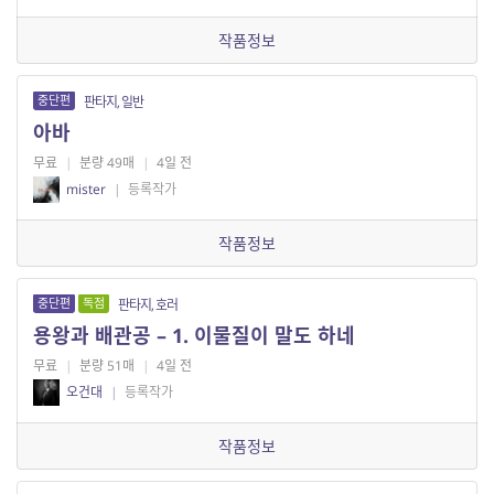
작품정보
중단편
판타지, 일반
아바
무료
|
분량 49매
|
4일 전
mister
|
등록작가
작품정보
중단편
독점
판타지, 호러
용왕과 배관공 – 1. 이물질이 말도 하네
무료
|
분량 51매
|
4일 전
오건대
|
등록작가
작품정보