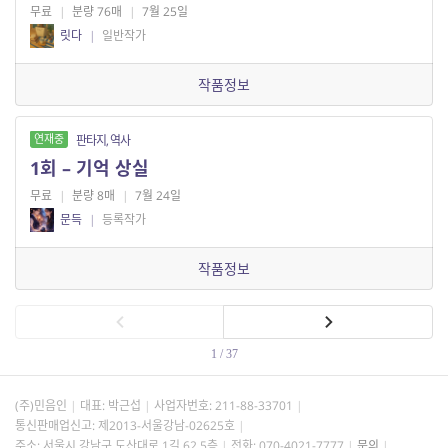
무료
|
분량 76매
|
7월 25일
릿다
|
일반작가
작품정보
연재중
판타지, 역사
1회 – 기억 상실
무료
|
분량 8매
|
7월 24일
문득
|
등록작가
작품정보
1 / 37
(주)민음인
대표: 박근섭
사업자번호:
211-88-33701
통신판매업신고: 제2013-서울강남-02625호
주소: 서울시 강남구 도산대로 1길 62 5층
전화: 070-4021-7777
문의