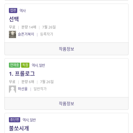
엽편
역사
선택
무료
|
분량 14매
|
7월 26일
슬픈거북이
|
등록작가
작품정보
연재중
독점
역사, 일반
1. 프롤로그
무료
|
분량 6매
|
7월 26일
하선율
|
일반작가
작품정보
중단편
역사, 일반
불쏘시개