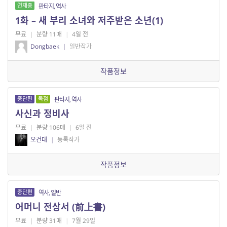
연재중
판타지, 역사
1화 – 새 부리 소녀와 저주받은 소년(1)
무료
|
분량 11매
|
4일 전
Dongbaek
|
일반작가
작품정보
중단편
독점
판타지, 역사
사신과 정비사
무료
|
분량 106매
|
6일 전
오건대
|
등록작가
작품정보
중단편
역사, 일반
어머니 전상서 (前上書)
무료
|
분량 31매
|
7월 29일