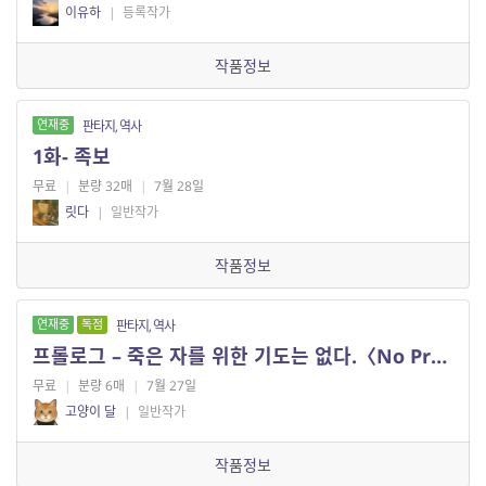
이유하
|
등록작가
작품정보
연재중
판타지, 역사
1화- 족보
무료
|
분량 32매
|
7월 28일
릿다
|
일반작가
작품정보
연재중
독점
판타지, 역사
프롤로그 – 죽은 자를 위한 기도는 없다.〈No Prayer for the Dying〉
무료
|
분량 6매
|
7월 27일
고양이 달
|
일반작가
작품정보