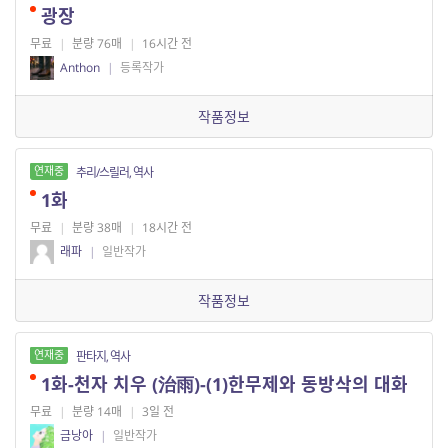
광장
무료
|
분량 76매
|
16시간 전
Anthon
|
등록작가
작품정보
연재중
추리/스릴러, 역사
1화
무료
|
분량 38매
|
18시간 전
래파
|
일반작가
작품정보
연재중
판타지, 역사
1화-천자 치우 (治雨)-(1)한무제와 동방삭의 대화
무료
|
분량 14매
|
3일 전
금낭아
|
일반작가