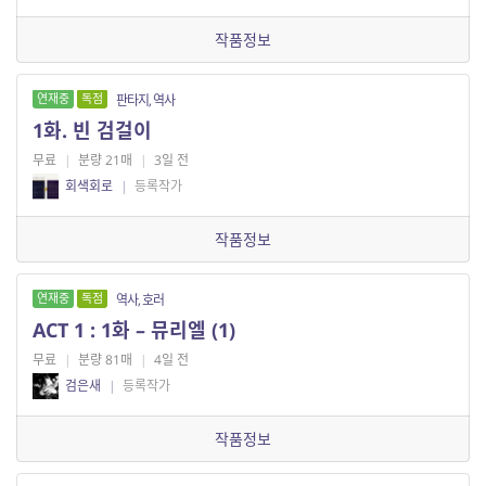
작품정보
연재중
독점
판타지, 역사
1화. 빈 검걸이
무료
|
분량 21매
|
3일 전
회색회로
|
등록작가
작품정보
연재중
독점
역사, 호러
ACT 1 : 1화 – 뮤리엘 (1)
무료
|
분량 81매
|
4일 전
검은새
|
등록작가
작품정보