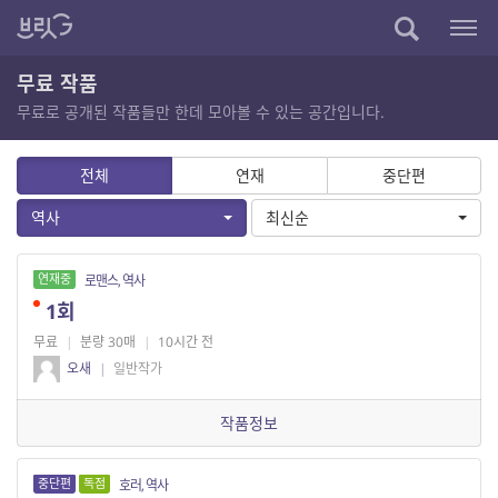
무료 작품
무료로 공개된 작품들만 한데 모아볼 수 있는 공간입니다.
전체
연재
중단편
역사
최신순
연재중
로맨스, 역사
1회
무료
|
분량 30매
|
10시간 전
오새
|
일반작가
작품정보
중단편
독점
호러, 역사