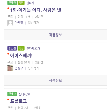
연재중
독점
판타지
1회-여기는 어디, 사람은 넷
무료
|
분량 11매
|
2일 전
아빠딸
|
일반작가
작품정보
중단편
독점
판타지, 호러
아이스께끼!
무료
|
분량 51매
|
2일 전
안병규
|
등록작가
작품정보
연재중
판타지, SF
프롤로그
무료
|
분량 7매
|
2일 전