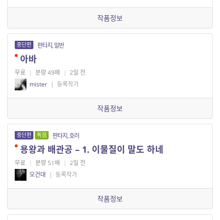
작품정보
중단편
판타지, 일반
아바
무료
|
분량 49매
|
2일 전
mister
|
등록작가
작품정보
중단편
독점
판타지, 호러
용왕과 배관공 – 1. 이물질이 말도 하네
무료
|
분량 51매
|
2일 전
오건대
|
등록작가
작품정보