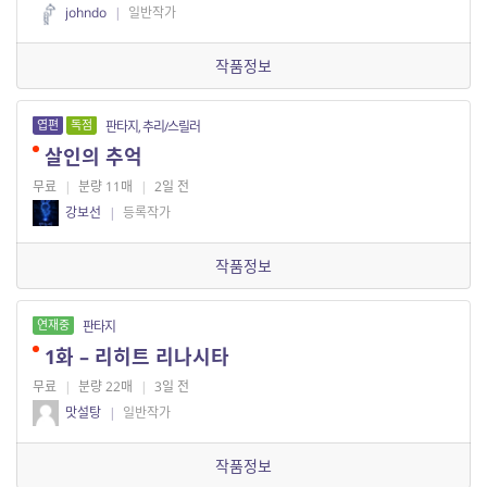
johndo
|
일반작가
작품정보
엽편
독점
판타지, 추리/스릴러
살인의 추억
무료
|
분량 11매
|
2일 전
강보선
|
등록작가
작품정보
연재중
판타지
1화 – 리히트 리나시타
무료
|
분량 22매
|
3일 전
맛설탕
|
일반작가
작품정보