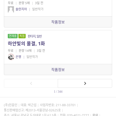
무료
|
분량 5매
|
3일 전
솔란지아
|
일반작가
작품정보
연재중
독점
판타지, 일반
하얀빛의 물결, 1화
무료
|
분량 14매
|
3일 전
은명
|
일반작가
작품정보
1 / 344
(주)민음인
대표: 박근섭
사업자번호:
211-88-33701
통신판매업신고: 제2013-서울강남-02625호
주소: 서울시 강남구 도산대로 1길 62 5층
전화: 070-4021-7777
문의