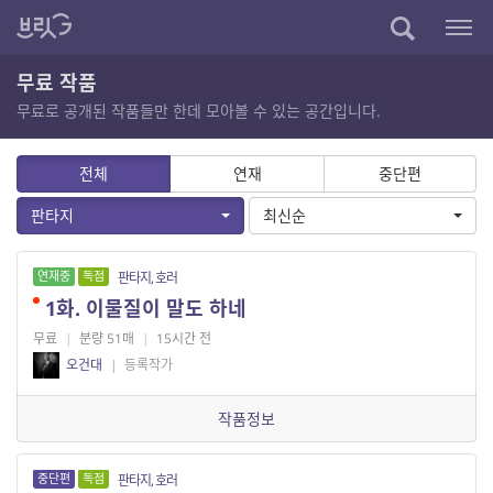
무료 작품
무료로 공개된 작품들만 한데 모아볼 수 있는 공간입니다.
전체
연재
중단편
판타지
최신순
연재중
독점
판타지, 호러
1화. 이물질이 말도 하네
무료
|
분량 51매
|
15시간 전
오건대
|
등록작가
작품정보
중단편
독점
판타지, 호러