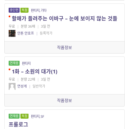
중단편
독점
판타지, 기타
할매가 들려주는 이바구 – 눈에 보이지 않는 것들
무료
|
분량 36매
|
3일 전
안톤 안호프
|
등록작가
작품정보
연재중
판타지
1화 – 소원의 대가(1)
무료
|
분량 22매
|
3일 전
연성게
|
일반작가
작품정보
연재중
독점
판타지, SF
프롤로그