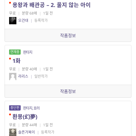
용왕과 배관공 – 2. 울지 않는 아이
무료
|
분량 68매
|
1일 전
오건대
|
등록작가
작품정보
연재중
판타지
1화
무료
|
분량 40매
|
1일 전
라리스
|
일반작가
작품정보
중단편
판타지, 호러
환몽(幻夢)
무료
|
분량 44매
|
1일 전
슬픈거북이
|
등록작가