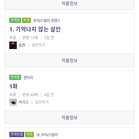
작품정보
연재중
독점
추리/스릴러, 로맨스
1. 기억나지 않는 살인
무료
|
분량 15매
|
3일 전
슬한
|
일반작가
작품정보
연재중
판타지
1화
무료
|
분량 40매
|
4일 전
라리스
|
일반작가
작품정보
연재완결
독점
SF, 추리/스릴러