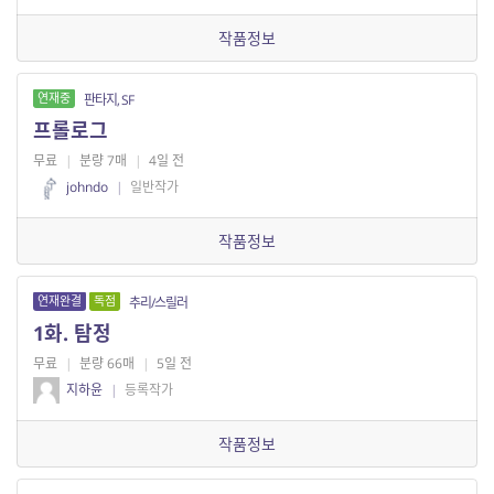
작품정보
연재중
판타지, SF
프롤로그
무료
|
분량 7매
|
4일 전
johndo
|
일반작가
작품정보
연재완결
독점
추리/스릴러
1화. 탐정
무료
|
분량 66매
|
5일 전
지하윤
|
등록작가
작품정보