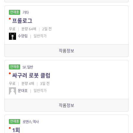
연재중
기타
프롤로그
무료
|
분량 64매
|
2일 전
수양림
|
일반작가
작품정보
연재중
SF, 일반
싸구려 로봇 클럽
무료
|
분량 4매
|
3일 전
문대호
|
일반작가
작품정보
연재중
로맨스, 역사
1회