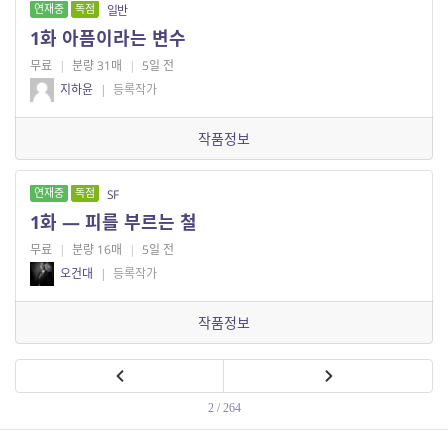
연재중
독점
일반
1화 아픔이라는 변수
무료
|
분량 31매
|
5일 전
지하윤
|
등록작가
작품정보
연재중
독점
SF
1화 — 피를 부르는 철
무료
|
분량 16매
|
5일 전
오건대
|
등록작가
작품정보
2 / 264