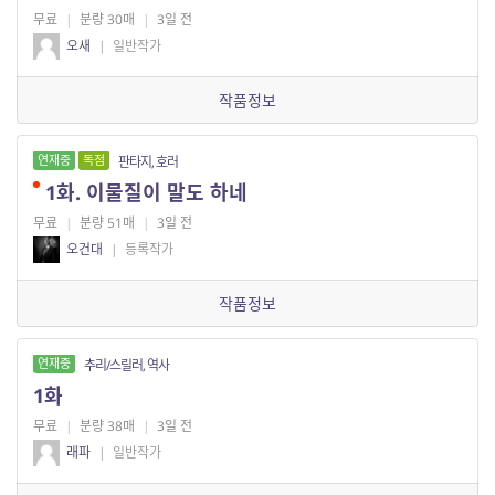
무료
|
분량 30매
|
3일 전
오새
|
일반작가
작품정보
연재중
독점
판타지, 호러
1화. 이물질이 말도 하네
무료
|
분량 51매
|
3일 전
오건대
|
등록작가
작품정보
연재중
추리/스릴러, 역사
1화
무료
|
분량 38매
|
3일 전
래파
|
일반작가