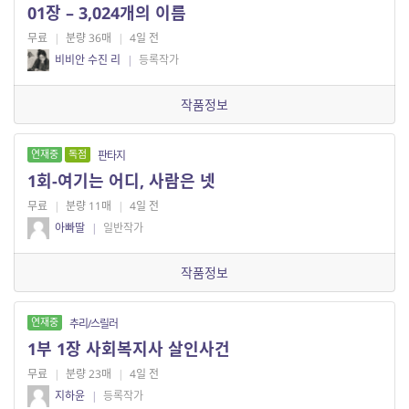
01장 – 3,024개의 이름
무료
|
분량 36매
|
4일 전
비비안 수진 리
|
등록작가
작품정보
연재중
독점
판타지
1회-여기는 어디, 사람은 넷
무료
|
분량 11매
|
4일 전
아빠딸
|
일반작가
작품정보
연재중
추리/스릴러
1부 1장 사회복지사 살인사건
무료
|
분량 23매
|
4일 전
지하윤
|
등록작가