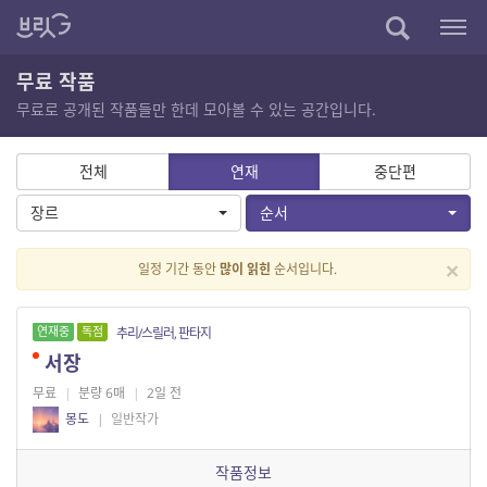
무료 작품
무료로 공개된 작품들만 한데 모아볼 수 있는 공간입니다.
전체
연재
중단편
장르
순서
×
일정 기간 동안
많이 읽힌
순서입니다.
연재중
독점
추리/스릴러, 판타지
서장
무료
|
분량 6매
|
2일 전
몽도
|
일반작가
작품정보