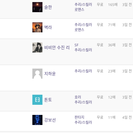
추리/스릴러
무료
165매
3일 전
슬한
로맨스
추리/스릴러
무료
71매
3일 전
벽라
로맨스
SF
무료
36매
3일 전
비비안 수진 리
추리/스릴러
추리/스릴러
무료
23매
3일 전
지하윤
호러
무료
12매
3일 전
톤토
추리/스릴러
판타지
무료
11매
4일 전
강보선
추리/스릴러