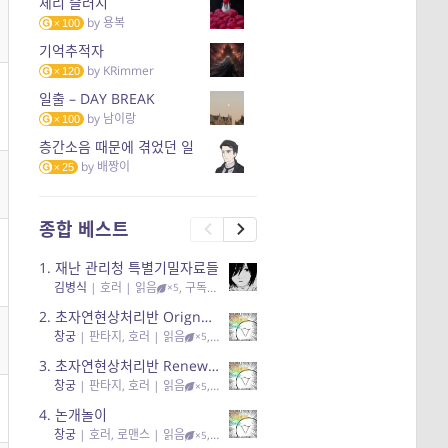
체리 슬러시
by
용복
100
기억추적자
by
KRimmer
120
일출 – DAY BREAK
by
남이랑
100
층간소음 때문에 겪었던 일
by
배짱이
25
종합 베스트
1.
재난 관리청 특별기밀자료들
김병식
|
호러
| 읽음
, 구독
, 응원95, 리뷰3
×5
2.
초자연현상처리반 Orignal + True Ending
창궁
|
판타지, 호러
| 읽음
, 구독
, 응원6
×5
3.
초자연현상처리반 Renewal
창궁
|
판타지, 호러
| 읽음
, 구독
, 응원82, 리뷰4
×5
4.
논개놀이
창궁
|
호러, 로맨스
| 읽음
, 공감11, 응원25
×5