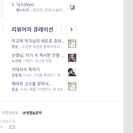
5.
닉스(Nyx)
헤스티아
|
판타지, 추리/스릴러
| 읽음
, 구독
, 응원434
×5
리뷰어의 큐레이션
이규락 작가님의 레트로 호러 리뷰
창궁
, <수상한 게임을 플레이하고 있어> 외 3개 작품
선생님, 거기 서 계시면 안될 것 같은데요-역할 클리셰를 비튼 작품들
노르바
, <역린> 외 9개 작품
거대서사 죽이기
김밀세
, <나는 그녀를 죽였다.> 외 1개 작품
재야의 고수를 찾아서…
창궁
, <나는 해를 기억한다> 외 4개 작품
저작권보호
·
IP현황&문의
-02625호
om
|
문의