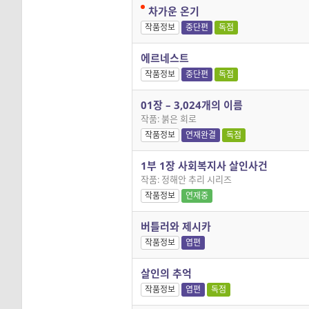
차가운 온기
작품정보
중단편
독점
에르네스트
작품정보
중단편
독점
01장 – 3,024개의 이름
작품: 붉은 회로
작품정보
연재완결
독점
1부 1장 사회복지사 살인사건
작품: 정해안 추리 시리즈
작품정보
연재중
버틀러와 제시카
작품정보
엽편
살인의 추억
작품정보
엽편
독점