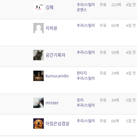
추리/스릴러
무료
223매
4일 전
김줴
로맨스
추리/스릴러
무료
66매
4일 전
지하윤
추리/스릴러
무료
50매
4일 전
공간기록자
판타지
무료
29매
4일 전
kunucando
추리/스릴러
호러
무료
34매
5일 전
mister
추리/스릴러
추리/스릴러
무료
66매
5일 전
아침은삼겹살