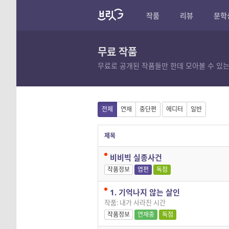
작품
리뷰
문학
무료 작품
무료로 공개된 작품들만 한데 모아볼 수 있는
전체
연재
중단편
에디터
일반
제목
비비빅 실종사건
작품정보
엽편
독점
1. 기억나지 않는 살인
작품: 내가 사라진 시간
작품정보
연재중
독점