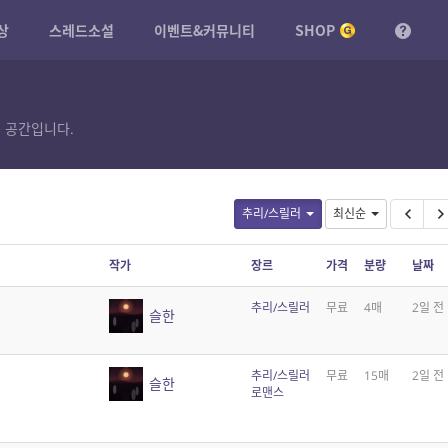
상
스레드소설
이벤트&커뮤니티
SHOP
 공간입니다.
추리/스릴러
최신순
작가
장르
가격
분량
날짜
추리/스릴러
무료
4매
2일 전
슬한
추리/스릴러
무료
15매
2일 전
슬한
로맨스