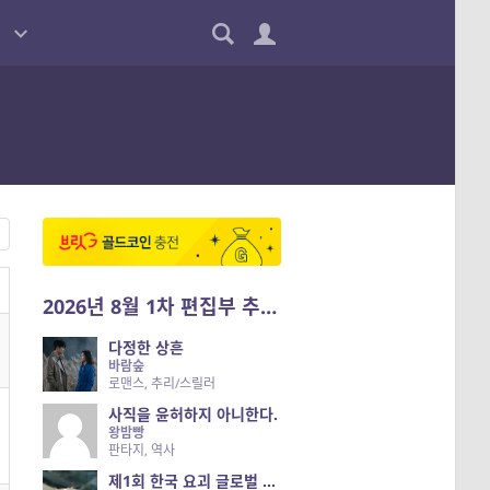
2026년 8월 1차 편집부 추천작
다정한 상흔
바람숲
로맨스, 추리/스릴러
사직을 윤허하지 아니한다.
왕밤빵
판타지, 역사
제1회 한국 요괴 글로벌 진출 공개 오디션 시즌 2 — 나는 요괴다