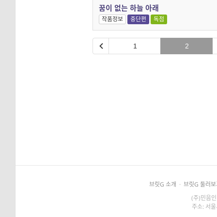
꿈이 없는 하늘 아래
작품정보
중단편
독점
1
2
브릿G 소개
·
브릿G 둘러보
(주)민음인
주소: 서울