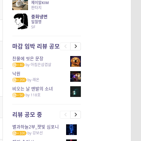
제이알KIM
판타지
중화냉면
일월명
SF
마감 임박 리뷰 공모
찬물에 씻은 문장
by
아침은삼겹살
40
낙원
by
래온
200
비오는 날 맨발의 소녀
by
118호
50
리뷰 공모 중
별과하늘2부_잿빛 심포니
by
강보선
100