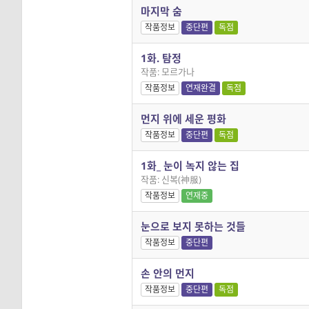
마지막 숨
작품정보
중단편
독점
1화. 탐정
작품: 모르가나
작품정보
연재완결
독점
먼지 위에 세운 평화
작품정보
중단편
독점
1화_ 눈이 녹지 않는 집
작품: 신복(神服)
작품정보
연재중
눈으로 보지 못하는 것들
작품정보
중단편
손 안의 먼지
작품정보
중단편
독점