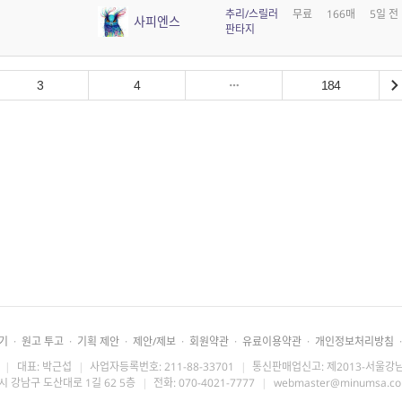
추리/스릴러
무료
166매
5일 전
사피엔스
판타지
3
4
184
기
·
원고 투고
·
기획 제안
·
제안/제보
·
회원약관
·
유료이용약관
·
개인정보처리방침
·
|
대표: 박근섭
|
사업자등록번호: 211-88-33701
|
통신판매업신고: 제2013-서울강남
시 강남구 도산대로 1길 62 5층
|
전화: 070-4021-7777
|
webmaster@minumsa.c