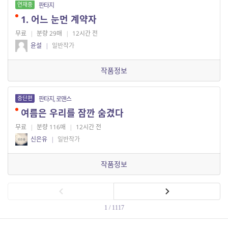
연재중
판타지
1. 어느 눈먼 계약자
무료
|
분량 29매
|
12시간 전
윤설
|
일반작가
작품정보
중단편
판타지, 로맨스
여름은 우리를 잠깐 숨겼다
무료
|
분량 116매
|
12시간 전
신은유
|
일반작가
작품정보
1 / 1117