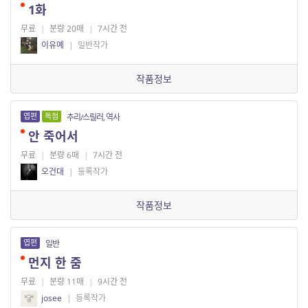
1화
무료
|
분량 20매
|
7시간 전
이유예
|
일반작가
작품정보
엽편
독점
추리/스릴러, 역사
안 죽어서
무료
|
분량 6매
|
7시간 전
오건대
|
등록작가
작품정보
엽편
일반
먼지 한 줌
무료
|
분량 11매
|
9시간 전
josee
|
등록작가