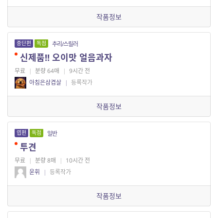
작품정보
중단편
독점
추리/스릴러
신제품!! 오이맛 얼음과자
무료
|
분량 64매
|
9시간 전
아침은삼겹살
|
등록작가
작품정보
엽편
독점
일반
투견
무료
|
분량 8매
|
10시간 전
윤휘
|
등록작가
작품정보