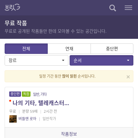
무료 작품
무료로 공개된 작품들만 한데 모아볼 수 있는 공간입니다.
전체
연재
중단편
장르
순서
×
일정 기간 동안
많이 읽힌
순서입니다.
중단편
독점
일반, 기타
나의 기타, 텔레캐스터…
무료
|
분량 59매
|
2시간 전
버들엔 로아
|
일반작가
작품정보