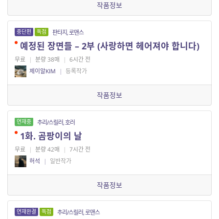
작품정보
중단편
독점
판타지, 로맨스
예정된 장면들 – 2부 (사랑하면 헤어져야 합니다)
무료
|
분량 38매
|
6시간 전
제이알KIM
|
등록작가
작품정보
연재중
추리/스릴러, 호러
1화. 곰팡이의 날
무료
|
분량 42매
|
7시간 전
허석
|
일반작가
작품정보
연재완결
독점
추리/스릴러, 로맨스