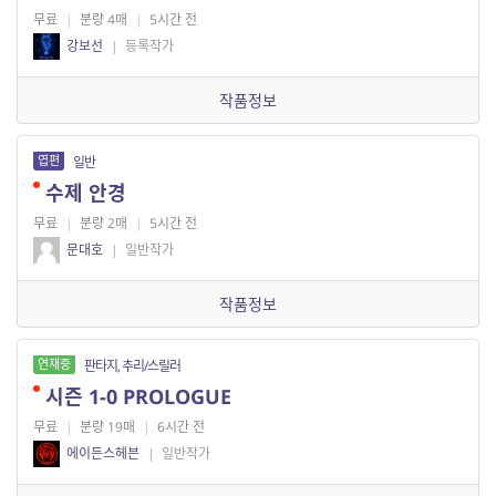
무료
|
분량 4매
|
5시간 전
강보선
|
등록작가
작품정보
엽편
일반
수제 안경
무료
|
분량 2매
|
5시간 전
문대호
|
일반작가
작품정보
연재중
판타지, 추리/스릴러
시즌 1-0 PROLOGUE
무료
|
분량 19매
|
6시간 전
에이든스헤븐
|
일반작가