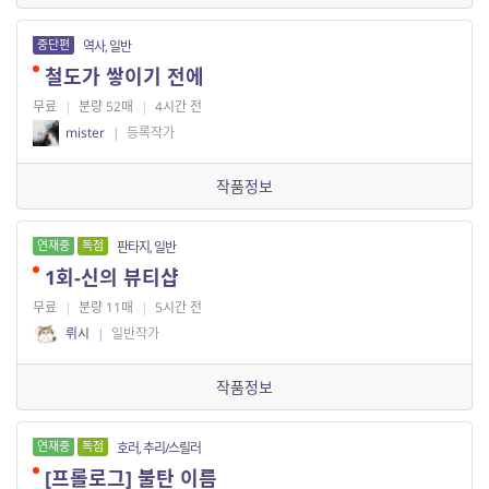
중단편
역사, 일반
철도가 쌓이기 전에
무료
|
분량 52매
|
4시간 전
mister
|
등록작가
작품정보
연재중
독점
판타지, 일반
1회-신의 뷰티샵
무료
|
분량 11매
|
5시간 전
뤼시
|
일반작가
작품정보
연재중
독점
호러, 추리/스릴러
[프롤로그] 불탄 이름