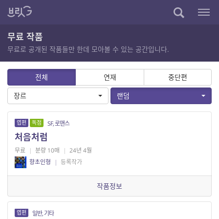
무료 작품
무료로 공개된 작품들만 한데 모아볼 수 있는 공간입니다.
전체
연재
중단편
장르
랜덤
엽편
독점
SF, 로맨스
처음처럼
무료
|
분량 10매
|
24년 4월
향초인형
|
등록작가
작품정보
엽편
일반, 기타