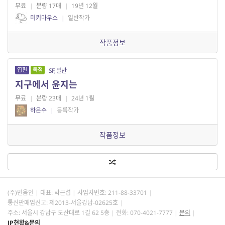
무료
|
분량 17매
|
19년 12월
미키마우스
|
일반작가
작품정보
엽편
독점
SF, 일반
지구에서 윤지는
무료
|
분량 23매
|
24년 1월
하은수
|
등록작가
작품정보
(주)민음인
대표: 박근섭
사업자번호:
211-88-33701
통신판매업신고: 제2013-서울강남-02625호
주소: 서울시 강남구 도산대로 1길 62 5층
전화: 070-4021-7777
문의
IP현황&문의