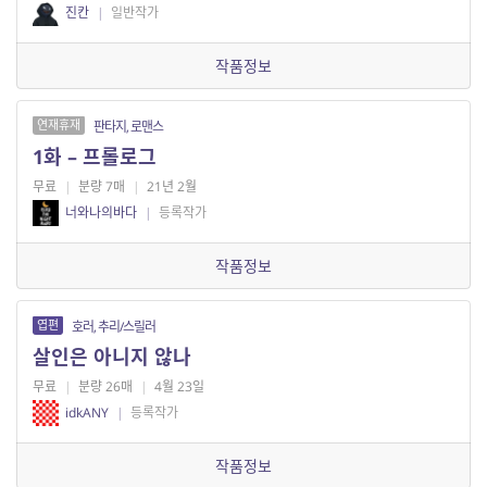
진칸
|
일반작가
작품정보
연재휴재
판타지, 로맨스
1화 – 프롤로그
무료
|
분량 7매
|
21년 2월
너와나의바다
|
등록작가
작품정보
엽편
호러, 추리/스릴러
살인은 아니지 않나
무료
|
분량 26매
|
4월 23일
idkANY
|
등록작가
작품정보