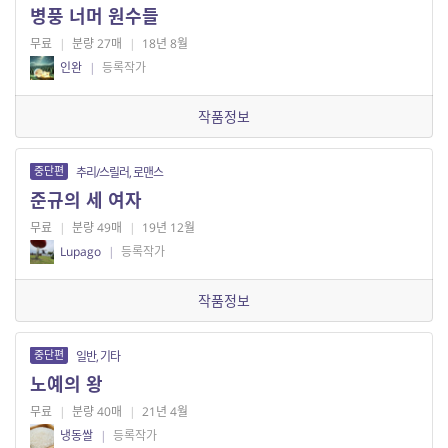
병풍 너머 원수들
무료
|
분량 27매
|
18년 8월
인완
|
등록작가
작품정보
중단편
추리/스릴러, 로맨스
준규의 세 여자
무료
|
분량 49매
|
19년 12월
Lupago
|
등록작가
작품정보
중단편
일반, 기타
노예의 왕
무료
|
분량 40매
|
21년 4월
냉동쌀
|
등록작가