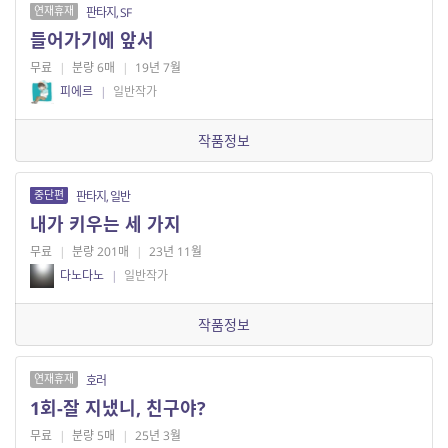
연재휴재
판타지, SF
들어가기에 앞서
무료
|
분량 6매
|
19년 7월
피에르
|
일반작가
작품정보
중단편
판타지, 일반
내가 키우는 세 가지
무료
|
분량 201매
|
23년 11월
다노다노
|
일반작가
작품정보
연재휴재
호러
1회-잘 지냈니, 친구야?
무료
|
분량 5매
|
25년 3월