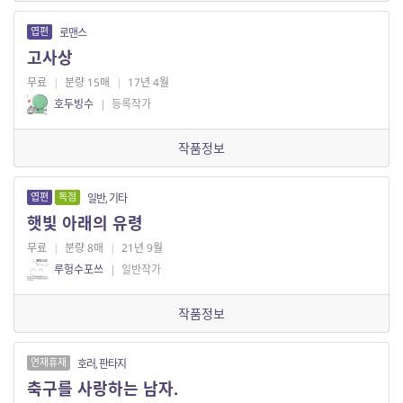
엽편
로맨스
고사상
무료
|
분량 15매
|
17년 4월
호두빙수
|
등록작가
작품정보
엽편
독점
일반, 기타
햇빛 아래의 유령
무료
|
분량 8매
|
21년 9월
루헝수포쓰
|
일반작가
작품정보
연재휴재
호러, 판타지
축구를 사랑하는 남자.