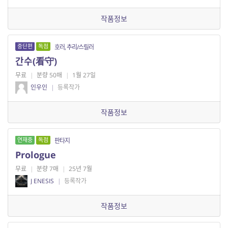
작품정보
중단편
독점
호러, 추리/스릴러
간수(看守)
무료
|
분량 50매
|
1월 27일
인우인
|
등록작가
작품정보
연재중
독점
판타지
Prologue
무료
|
분량 7매
|
25년 7월
J ENESIS
|
등록작가
작품정보