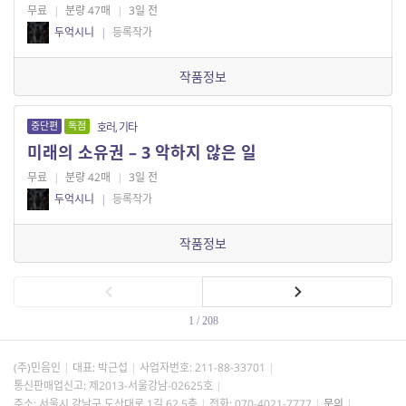
무료
|
분량 47매
|
3일 전
두억시니
|
등록작가
작품정보
중단편
독점
호러, 기타
미래의 소유권 – 3 악하지 않은 일
무료
|
분량 42매
|
3일 전
두억시니
|
등록작가
작품정보
1 / 208
(주)민음인
대표: 박근섭
사업자번호:
211-88-33701
통신판매업신고: 제2013-서울강남-02625호
주소: 서울시 강남구 도산대로 1길 62 5층
전화: 070-4021-7777
문의