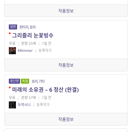
작품정보
엽편
판타지, 호러
그리즐리 눈꽃빙수
무료
|
분량 25매
|
1일 전
KRimmer
|
등록작가
작품정보
중단편
독점
호러, 기타
미래의 소유권 – 6 정산 (완결)
무료
|
분량 57매
|
1일 전
두억시니
|
등록작가
작품정보