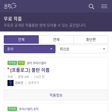
무료 작품
무료로 공개된 작품들만 한데 모아볼 수 있는 공간입니다.
전체
연재
중단편
호러
최신순
연재중
독점
호러, 추리/스릴러
[프롤로그] 불탄 이름
무료
|
분량 4매
|
1시간 전
강보선
|
등록작가
작품정보
연재중
추리/스릴러, 호러