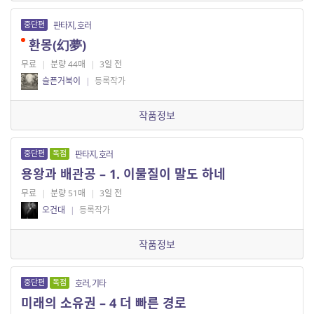
중단편
판타지, 호러
환몽(幻夢)
무료
|
분량 44매
|
3일 전
슬픈거북이
|
등록작가
작품정보
중단편
독점
판타지, 호러
용왕과 배관공 – 1. 이물질이 말도 하네
무료
|
분량 51매
|
3일 전
오건대
|
등록작가
작품정보
중단편
독점
호러, 기타
미래의 소유권 – 4 더 빠른 경로