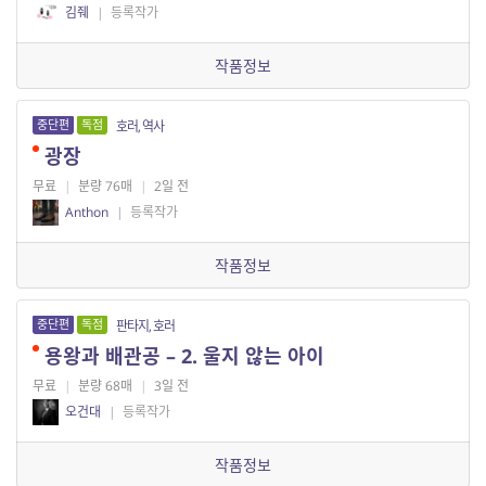
김줴
|
등록작가
작품정보
중단편
독점
호러, 역사
광장
무료
|
분량 76매
|
2일 전
Anthon
|
등록작가
작품정보
중단편
독점
판타지, 호러
용왕과 배관공 – 2. 울지 않는 아이
무료
|
분량 68매
|
3일 전
오건대
|
등록작가
작품정보