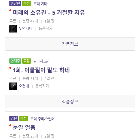
중단편
독점
호러, 기타
미래의 소유권 – 5 거절할 자유
무료
|
분량 47매
|
1일 전
두억시니
|
등록작가
작품정보
연재중
독점
판타지, 호러
1화. 이물질이 말도 하네
무료
|
분량 51매
|
2일 전
오건대
|
등록작가
작품정보
엽편
독점
호러, 추리/스릴러
눈알 얼음
무료
|
분량 25매
|
2일 전