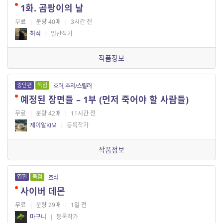
1화. 곰팡이의 날
무료
|
분량 40매
|
3시간 전
허석
|
일반작가
작품정보
중단편
독점
호러, 추리/스릴러
예정된 장면들 – 1부 (먼저 죽어야 할 사람들)
무료
|
분량 42매
|
11시간 전
제이알KIM
|
등록작가
작품정보
엽편
독점
호러
사이버 데몬
무료
|
분량 29매
|
1일 전
마구니
|
등록작가