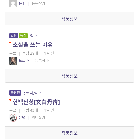
윤휘
|
등록작가
작품정보
엽편
독점
일반
소설을 쓰는 이유
무료
|
분량 29매
|
1일 전
노르바
|
등록작가
작품정보
중단편
판타지, 일반
현백단청[玄白丹靑]
무료
|
분량 43매
|
1일 전
은명
|
일반작가
작품정보