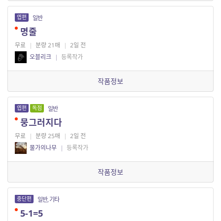
엽편
일반
명줄
무료
|
분량 21매
|
2일 전
오블리크
|
등록작가
작품정보
엽편
독점
일반
뭉그러지다
무료
|
분량 25매
|
2일 전
물가의나무
|
등록작가
작품정보
중단편
일반, 기타
5-1=5