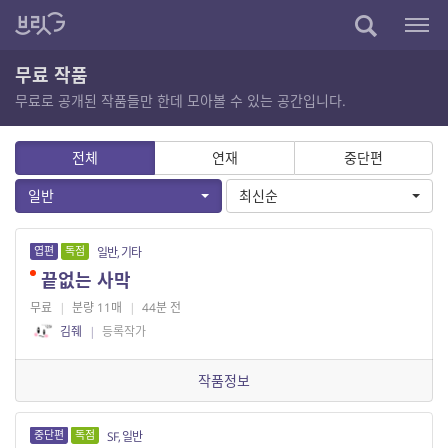
무료 작품
무료로 공개된 작품들만 한데 모아볼 수 있는 공간입니다.
전체
연재
중단편
일반
최신순
엽편
독점
일반, 기타
끝없는 사막
무료
|
분량 11매
|
44분 전
김줴
|
등록작가
작품정보
중단편
독점
SF, 일반