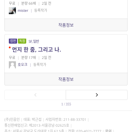
무료
|
분량 66매
|
2일 전
mister
|
등록작가
작품정보
엽편
독점
SF, 일반
먼지 한 줌, 그리고 나.
무료
|
분량 17매
|
2일 전
호오크
|
등록작가
작품정보
1 / 355
(주)민음인
대표: 박근섭
사업자번호:
211-88-33701
통신판매업신고: 제2013-서울강남-02625호
주소: 서울시 강남구 도산대로 1길 62 5층
전화: 070-4021-7777
문의