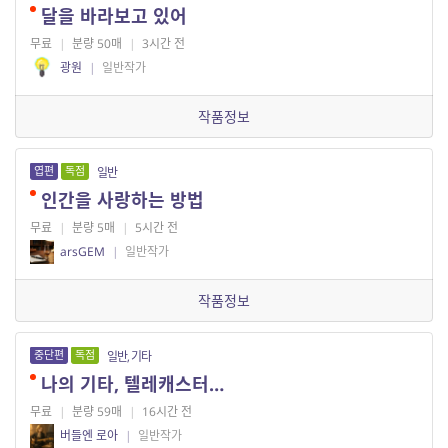
달을 바라보고 있어
무료
|
분량 50매
|
3시간 전
광원
|
일반작가
작품정보
엽편
독점
일반
인간을 사랑하는 방법
무료
|
분량 5매
|
5시간 전
arsGEM
|
일반작가
작품정보
중단편
독점
일반, 기타
나의 기타, 텔레캐스터…
무료
|
분량 59매
|
16시간 전
버들엔 로아
|
일반작가