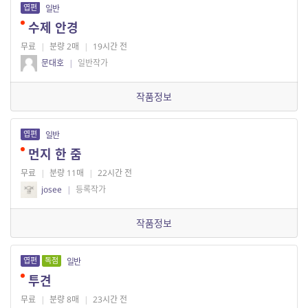
엽편
일반
수제 안경
무료
|
분량 2매
|
19시간 전
문대호
|
일반작가
작품정보
엽편
일반
먼지 한 줌
무료
|
분량 11매
|
22시간 전
josee
|
등록작가
작품정보
엽편
독점
일반
투견
무료
|
분량 8매
|
23시간 전