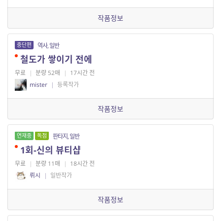
작품정보
중단편
역사, 일반
철도가 쌓이기 전에
무료
|
분량 52매
|
17시간 전
mister
|
등록작가
작품정보
연재중
독점
판타지, 일반
1회-신의 뷰티샵
무료
|
분량 11매
|
18시간 전
뤼시
|
일반작가
작품정보