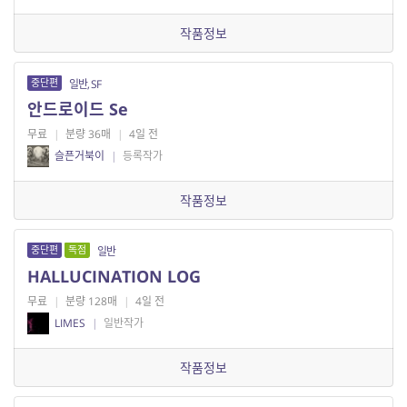
작품정보
중단편
일반, SF
안드로이드 Se
무료
|
분량 36매
|
4일 전
슬픈거북이
|
등록작가
작품정보
중단편
독점
일반
HALLUCINATION LOG
무료
|
분량 128매
|
4일 전
LIMES
|
일반작가
작품정보