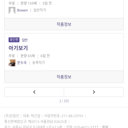
무료
|
분량 159매
|
5일 전
Bswan
|
일반작가
작품정보
중단편
일반
아기보기
무료
|
분량 65매
|
6일 전
문수곡
|
등록작가
작품정보
2 / 355
(주)민음인
대표: 박근섭
사업자번호:
211-88-33701
통신판매업신고: 제2013-서울강남-02625호
주소: 서울시 강남구 도산대로 1길 62 5층
전화: 070-4021-7777
문의