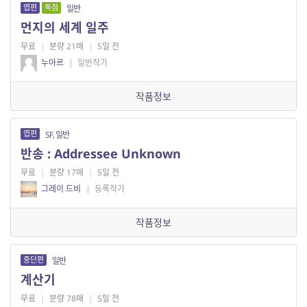
엽편
독점
일반
먼지의 세계 일주
무료
|
분량 21매
|
5일 전
누아르
|
일반작가
작품정보
엽편
SF, 일반
반송 : Addressee Unknown
무료
|
분량 17매
|
5일 전
그레이 드비
|
등록작가
작품정보
중단편
일반
계산기
무료
|
분량 78매
|
5일 전