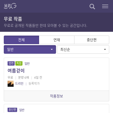
무료 작품
무료로 공개된 작품들만 한데 모아볼 수 있는 공간입니다.
전체
연재
중단편
일반
최신순
엽편
독점
일반
여름걷이
무료
|
분량 6매
|
4일 전
드리민
|
등록작가
작품정보
중단편
일반