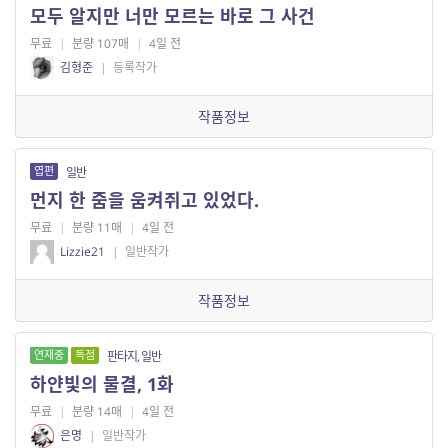
모두 알지만 너만 모르는 바로 그 사건
무료
|
분량 107매
|
4일 전
김형준
|
등록작가
작품정보
엽편
일반
먼지 한 줌을 움켜쥐고 있었다.
무료
|
분량 11매
|
4일 전
Lizzie21
|
일반작가
작품정보
연재중
독점
판타지, 일반
하얀빛의 물결, 1화
무료
|
분량 14매
|
4일 전
은명
|
일반작가