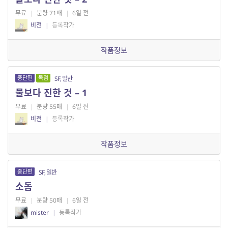
무료
|
분량 71매
|
6일 전
비전
|
등록작가
작품정보
중단편
독점
SF, 일반
물보다 진한 것 – 1
무료
|
분량 55매
|
6일 전
비전
|
등록작가
작품정보
중단편
SF, 일반
소돔
무료
|
분량 50매
|
6일 전
mister
|
등록작가