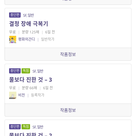
중단편
SF, 일반
결정 장애 극복기
무료
|
분량 125매
|
6일 전
평화의간디
|
일반작가
작품정보
중단편
독점
SF, 일반
물보다 진한 것 – 3
무료
|
분량 66매
|
6일 전
비전
|
등록작가
작품정보
중단편
독점
SF, 일반
물보다 진한 것 – 2