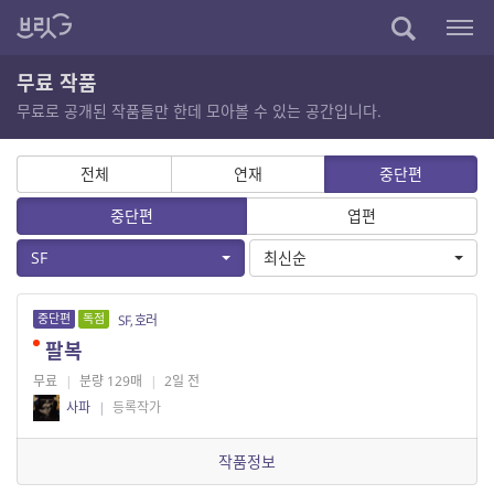
무료 작품
무료로 공개된 작품들만 한데 모아볼 수 있는 공간입니다.
전체
연재
중단편
중단편
엽편
SF
최신순
중단편
독점
SF, 호러
팔복
무료
|
분량 129매
|
2일 전
사파
|
등록작가
작품정보