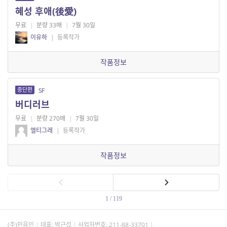
혜성 후애(後愛)
무료
|
분량 33매
|
7월 30일
이유하
|
등록작가
작품정보
중단편
SF
버디러브
무료
|
분량 270매
|
7월 30일
엘티그레
|
등록작가
작품정보
1 / 119
(주)민음인
대표: 박근섭
사업자번호:
211-88-33701