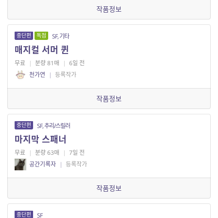
작품정보
중단편
독점
SF, 기타
매지컬 서머 퀸
무료
|
분량 81매
|
6일 전
천가연
|
등록작가
작품정보
중단편
SF, 추리/스릴러
마지막 스패너
무료
|
분량 63매
|
7일 전
공간기록자
|
등록작가
작품정보
중단편
SF