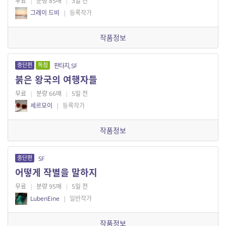
무료
|
분량 85매
|
3일 전
그레이 드비
|
등록작가
작품정보
중단편
독점
판타지, SF
붉은 왕국의 여행자들
무료
|
분량 66매
|
5일 전
세르모이
|
등록작가
작품정보
중단편
SF
어떻게 작별을 말하지
무료
|
분량 95매
|
5일 전
LubenEine
|
일반작가
작품정보