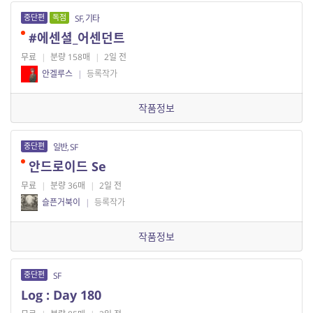
중단편
독점
SF, 기타
#에센셜_어센던트
무료
|
분량 158매
|
2일 전
안겔루스
|
등록작가
작품정보
중단편
일반, SF
안드로이드 Se
무료
|
분량 36매
|
2일 전
슬픈거북이
|
등록작가
작품정보
중단편
SF
Log : Day 180