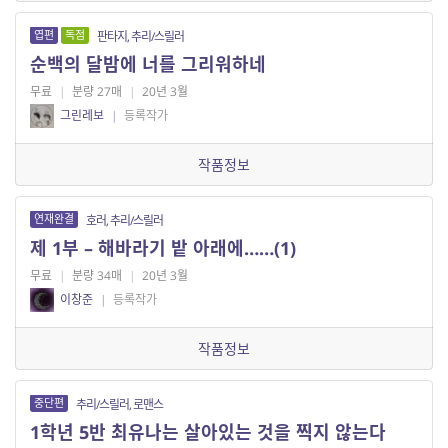
엽편
독점
판타지, 추리/스릴러
순백의 달밤에 너를 그리워하네
무료
|
분량 27매
|
20년 3월
그린레보
|
등록작가
작품정보
연재완결
호러, 추리/스릴러
제 1부 – 해바라기 밭 아래에……(1)
무료
|
분량 34매
|
20년 3월
이창준
|
등록작가
작품정보
중단편
추리/스릴러, 로맨스
1학년 5반 최유나는 살아있는 것을 찍지 않는다