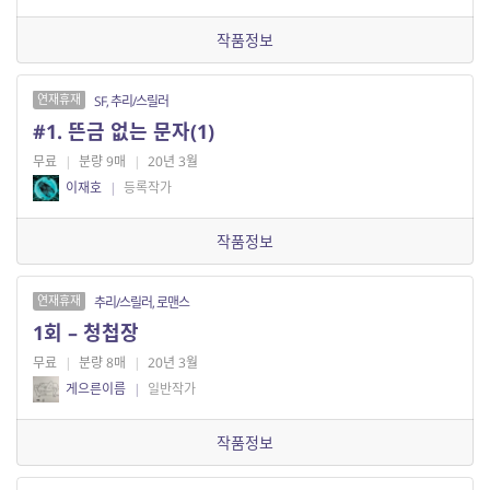
작품정보
연재휴재
SF, 추리/스릴러
#1. 뜬금 없는 문자(1)
무료
|
분량 9매
|
20년 3월
이재호
|
등록작가
작품정보
연재휴재
추리/스릴러, 로맨스
1회 – 청첩장
무료
|
분량 8매
|
20년 3월
게으른이름
|
일반작가
작품정보