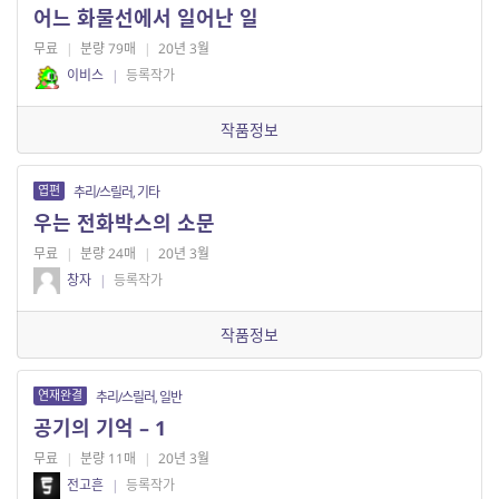
어느 화물선에서 일어난 일
무료
|
분량 79매
|
20년 3월
이비스
|
등록작가
작품정보
엽편
추리/스릴러, 기타
우는 전화박스의 소문
무료
|
분량 24매
|
20년 3월
창자
|
등록작가
작품정보
연재완결
추리/스릴러, 일반
공기의 기억 – 1
무료
|
분량 11매
|
20년 3월
전고흔
|
등록작가