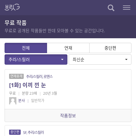
무료 작품
무료로 공개된 작품들만 한데 모아볼 수 있는 공간입니다.
전체
연재
중단편
추리/스릴러
최신순
연재휴재
추리/스릴러, 로맨스
[1화] 이끼 낀 눈
무료
|
분량 23매
|
20년 3월
분사
|
일반작가
작품정보
중단편
SF, 추리/스릴러