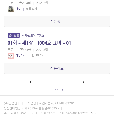
무료
|
분량 84매
|
20년 3월
반도
|
등록작가
작품정보
연재완결
추리/스릴러, 로맨스
01회 – 제1장 : 1004호 그녀 – 01
무료
|
분량 64매
|
20년 3월
마누마누
|
일반작가
작품정보
137 / 183
(주)민음인
대표: 박근섭
사업자번호:
211-88-33701
통신판매업신고: 제2013-서울강남-02625호
주소: 서울시 강남구 도산대로 1길 62 5층
전화: 070-4021-7777
문의