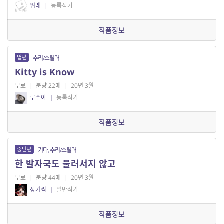
위래
|
등록작가
작품정보
엽편
추리/스릴러
Kitty is Know
무료
|
분량 22매
|
20년 3월
루주아
|
등록작가
작품정보
중단편
기타, 추리/스릴러
한 발자국도 물러서지 않고
무료
|
분량 44매
|
20년 3월
장기짝
|
일반작가
작품정보