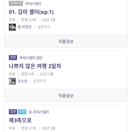
연재휴재
추리/스릴러
01. 김미 셸터(ep.1)
무료
|
분량 23매
|
20년 3월
좀 비정상
|
일반작가
작품정보
엽편
추리/스릴러, 일반
나쁘지 않은 여행 2일차
무료
|
분량 6매
|
20년 3월
조소린
|
등록작가
작품정보
엽편
추천
SF, 추리/스릴러
제3측으로
무료
|
분량 21매
|
20년 3월