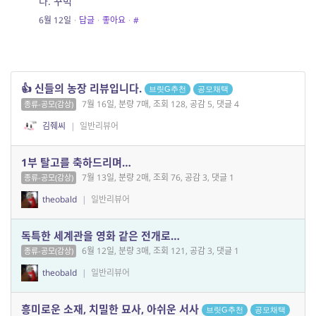
다. 꾸벅
6월 12일
·
답글
·
좋아요
·
#
👍 신들의 농장 리뷰입니다.
브릿G추천
공모채택
7월 16일, 분량 7매, 조회 128, 공감 5, 댓글 4
종류-공모(감상)
김줴씨
|
일반리뷰어
1부 탈고를 축하드리며…
7월 13일, 분량 2매, 조회 76, 공감 3, 댓글 1
종류-공모(감상)
theobald
|
일반리뷰어
독특한 세계관을 영화 같은 전개로…
6월 12일, 분량 3매, 조회 121, 공감 3, 댓글 1
종류-공모(감상)
theobald
|
일반리뷰어
흥미로운 소재, 치밀한 묘사, 아쉬운 서사
브릿G추천
공모채택