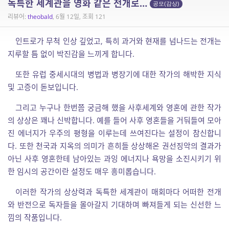
독특한 세계관을 영화 같은 전개로…
공모(감상)
리뷰어:
theobald
, 6월 12일, 조회 121
인트로가 무척 인상 깊었고, 특히 과거와 현재를 넘나드는 전개는
지루할 틈 없이 박진감을 느끼게 합니다.
또한 유럽 중세시대의 병법과 병장기에 대한 작가의 해박한 지식
및 고증이 돋보입니다.
그리고 누구나 한번쯤 궁금해 했을 사후세계와 영혼에 관한 작가
의 상상은 꽤나 신박합니다. 예를 들어 사후 영혼들을 거둬들여 모아
진 에너지가 우주의 평형을 이루는데 쓰여진다는 설정이 참신합니
다. 또한 천국과 지옥의 의미가 흔히들 상상해온 권선징악의 결과가
아닌 사후 영혼한테 남아있는 과잉 에너지나 욕망을 소진시키기 위
한 임시의 공간이란 설정도 매우 흥미롭습니다.
이러한 작가의 상상력과 독특한 세계관이 매회마다 어떠한 전개
와 반전으로 독자들을 몰아갈지 기대하며 빠져들게 되는 신선한 느
낌의 작품입니다.