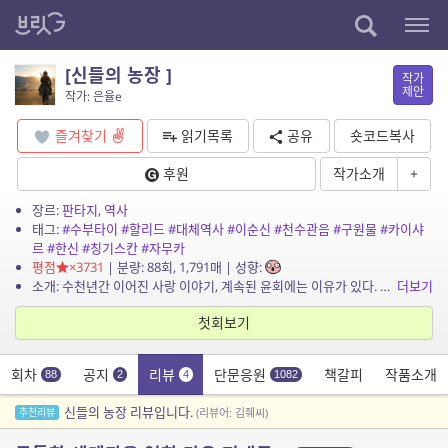
[신들의 농장 ]
작가
제안
작가: 은율e
즐겨찾기
읽기목록
공유
숏코드복사
후원
작가소개
+
장르:
판타지
,
역사
태그:
#수부타이
#할리드
#대체역사
#이순신
#천수관음
#구원물
#카이샤
르
#한신
#칭기스칸
#자무카
평점
×3731
| 분량: 88회, 1,791매 | 성향:
소개: 수천년간 이어진 사랑 이야기, 계속된 윤회에는 이유가 있다. 역사 속 인물들과 신화적 존재들이 얽히며 천계를 무대로 한 인류 구원 전쟁이 시작된다 이 땅에 모든 지를 위하여,
더보기
첫회보기
회차
공지
리뷰
단문응원
책갈피
작품소개
88
2
4
1082
신들의 농장 리뷰입니다.
추천리뷰
(리뷰어: 김줴씨)