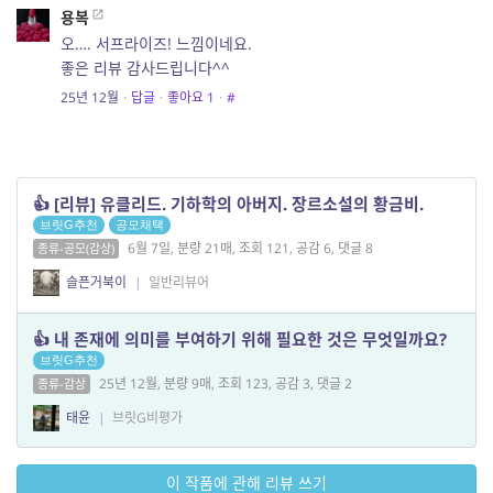
용복
오…. 서프라이즈! 느낌이네요.
좋은 리뷰 감사드립니다^^
25년 12월
·
답글
·
좋아요
1
·
#
👍 [리뷰] 유클리드. 기하학의 아버지. 장르소설의 황금비.
브릿G추천
공모채택
6월 7일, 분량 21매, 조회 121, 공감 6, 댓글 8
종류-공모(감상)
슬픈거북이
|
일반리뷰어
👍 내 존재에 의미를 부여하기 위해 필요한 것은 무엇일까요?
브릿G추천
25년 12월, 분량 9매, 조회 123, 공감 3, 댓글 2
종류-감상
태윤
|
브릿G비평가
이 작품에 관해 리뷰 쓰기