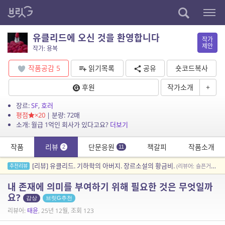
유클리드에 오신 것을 환영합니다
작가
제안
작가: 용복
작품공감
5
읽기목록
공유
숏코드복사
후원
작가소개
+
장르:
SF
,
호러
평점
×20
| 분량: 72매
소개: 월급 1억인 회사가 있다고요?
더보기
작품
리뷰
단문응원
책갈피
작품소개
2
11
[리뷰] 유클리드. 기하학의 아버지. 장르소설의 황금비.
추천리뷰
(리뷰어: 슬픈거북이)
내 존재에 의미를 부여하기 위해 필요한 것은 무엇일까
요?
감상
브릿G추천
리뷰어:
태윤
, 25년 12월, 조회 123