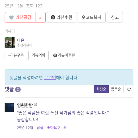
25년 12월, 조회 123
리뷰공감
3
리뷰후원
숏코드복사
신고
리뷰어
태윤
추천리뷰어
+리뷰구독
리뷰의뢰
리뷰어후원
댓글을 작성하려면
로그인
해야 합니다.
댓글
최신순
등록순
2
영원한밤
“좋은 작품을 여럿 쓰신 작가님의 좋은 작품입니다.”
공감합니다!
25년 12월
·
답글
·
좋아요
2
·
#