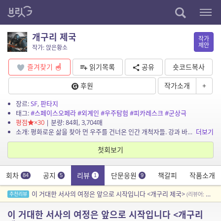
개구리 제국
작가
제안
작가: 앉은황소
즐겨찾기
읽기목록
공유
숏코드복사
후원
작가소개
+
장르:
SF
,
판타지
태그:
#스페이스오페라
#외계인
#우주탐험
#피카레스크
#군상극
평점
×30
| 분량: 84회, 3,704매
소개: 평화로운 삶을 찾아 먼 우주를 건너온 인간 개척자들. 강과 바다를 삶의 터전으로 삼은 원시의 개구리 왕국. 증기와 철로 제국을 일으킨 또 다른 개구리 문명. 세 개의 운명이 아름다...
더보기
첫회보기
회차
공지
리뷰
단문응원
책갈피
작품소개
84
5
1
9
이 거대한 서사의 여정은 앞으로 시작입니다 <개구리 제국>
추천리뷰
(리뷰어: 소나기내린뒤해나)
이 거대한 서사의 여정은 앞으로 시작입니다 <개구리