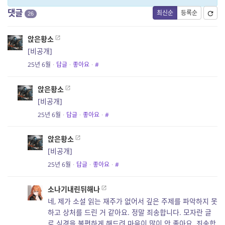
댓글
최신순
등록순
26
앉은황소
[비공개]
25년 6월
·
답글
·
좋아요
·
#
앉은황소
[비공개]
25년 6월
·
답글
·
좋아요
·
#
앉은황소
[비공개]
25년 6월
·
답글
·
좋아요
·
#
소나기내린뒤해나
네, 제가 소설 읽는 재주가 없어서 깊은 주제를 파악하지 못
하고 상처를 드린 거 같아요. 정말 죄송합니다. 모자란 글
로 심경을 불편하게 해드려 마음이 많이 안 좋아요. 죄송합