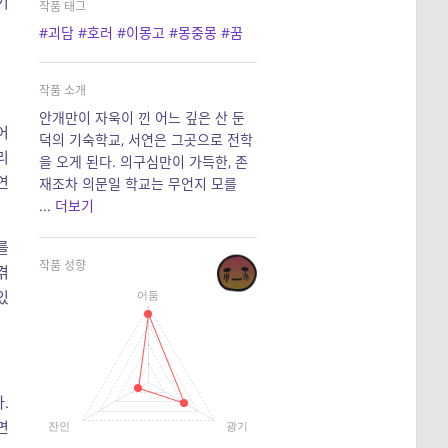
기
작품 태그
#괴담
#호러
#이몽고
#몽중몽
#꿈
작품 소개
안개만이 자욱이 낀 어느 깊은 산 둔
어
덕의 기숙학교, 서연은 그곳으로 전학
리
을 오게 된다. 의구심만이 가득한, 존
연
재조차 의문일 학교는 무언지 모를
...
더보기
를
작품 성향
겪
있
어둠
.
면
잔인
광기