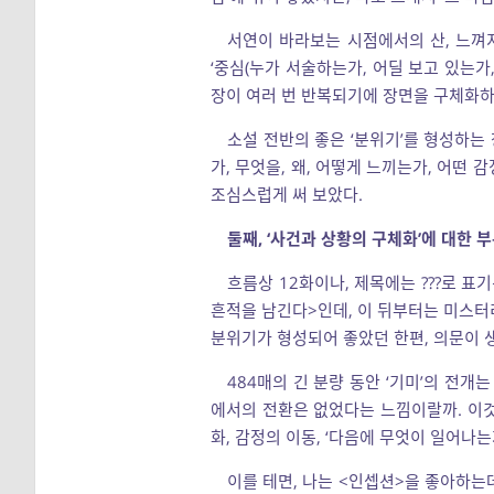
서연이 바라보는 시점에서의 산, 느껴
‘중심(누가 서술하는가, 어딜 보고 있는가
장이 여러 번 반복되기에 장면을 구체화하
소설 전반의 좋은 ‘분위기’를 형성하는
가, 무엇을, 왜, 어떻게 느끼는가, 어떤
조심스럽게 써 보았다.
둘째, ‘사건과 상황의 구체화’에 대한 
흐름상 12화이나, 제목에는 ???로 표
흔적을 남긴다>인데, 이 뒤부터는 미스터
분위기가 형성되어 좋았던 한편, 의문이 
484매의 긴 분량 동안 ‘기미’의 전개는
에서의 전환은 없었다는 느낌이랄까. 이것은
화, 감정의 이동, ‘다음에 무엇이 일어나
이를 테면, 나는 <인셉션>을 좋아하는데