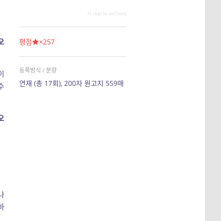
JS chart by amCharts
오
평점
×257
등록방식 / 분량
이
연재 (총 17회), 200자 원고지 559매
수
오
나
바