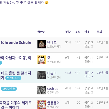
! 건필하시고 좋은 하루 되세요
글쓴이
분량
조회
반응
날짜
rführende Schule
난네코
35매
125
공감: 3
24년 6월
댓글: 2
브릿G비평가
이 아닐까, “미몽, 이
쥰노
9매
145
공감: 1
24년 4월
댓글: 1
브릿G비평가
천
 데도 홀린 듯 끝까지
이유이
16매
152
공감: 2
24년 3월
댓글: 2
야기
브릿G비평가
브릿G추천
곳
cedrus
42매
149
공감: 4
24년 1월
브릿G추천
댓글: 2
추천리뷰어
 독자를 미몽의 세계로
글풍풍이
8매
100
공감: 3
25년 1월
댓글: 1
 같은 이야기
일반리뷰어