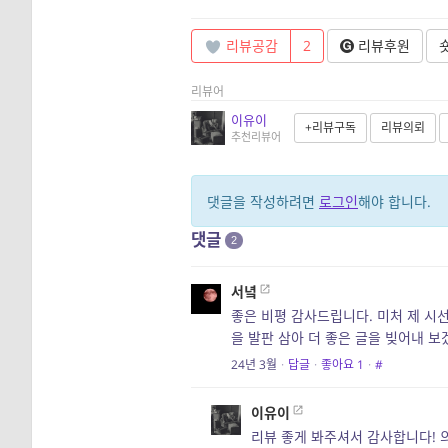
리뷰공감
2
리뷰후원
리뷰어
이유이
+리뷰구독
리뷰의뢰
추천리뷰어
댓글을 작성하려면
로그인
해야 합니다.
댓글
2
서녘
좋은 비평 감사드립니다. 미처 제 시
을 발판 삼아 더 좋은 글을 빚어내 보
24년 3월
·
답글
·
좋아요
1
·
#
이유이
리뷰 좋게 봐주셔서 감사합니다! 