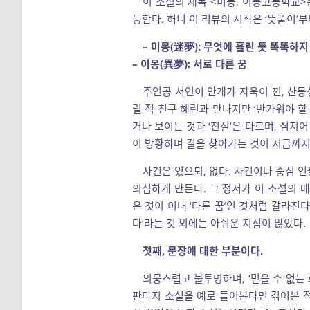
이 소설의 제목 <미몽, 이몽고등학교>
능한다. 허니 이 리뷰의 시작은 ‘뜻풀이’부
– 미몽(迷夢): 무엇에 홀린 듯 똑똑하
– 이몽(異夢): 서로 다른 꿈
주인공 서연이 안개가 자욱이 낀, 산
릴 적 친구 혜린과 만나지만 ‘반가워야 할
거나 보이는 것과 ‘진실’은 다르며, 심지어
이 방황하며 길을 찾아가는 것이 지금까지
사건은 있으되, 없다. 사건이나 중심 
의심하게 만든다. 그 정서가 이 소설의 
은 것이 이내 ‘다른 꿈’인 것처럼 갈라진
다’라는 것 외에는 아쉬운 지점이 많았다.
첫째, 문장에 대한 부분이다.
의뭉스럽고 불투명하며, ‘믿을 수 없는 
판타지 소설을 예로 들어본다면 겪어본 적