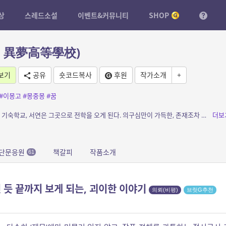
상
스레드소설
이벤트&커뮤니티
SHOP
, 異夢高等學校)
보기
공유
숏코드복사
후원
작가소개
+
#이몽고
#몽중몽
#꿈
소개: 안개만이 자욱이 낀 어느 깊은 산 둔덕의 기숙학교, 서연은 그곳으로 전학을 오게 된다. 의구심만이 가득한, 존재조차 의문일 학교는 무언지 모를 사건들이 하나둘씩 드러나며 실체가 드...
더보
단문응원
책갈피
작품소개
61
 듯 끝까지 보게 되는, 괴이한 이야기
의뢰(비평)
브릿G추천