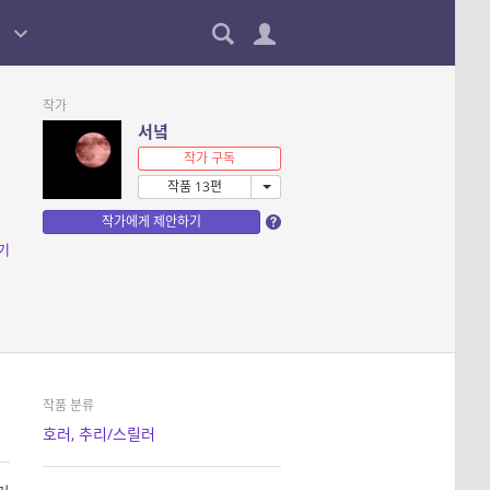
작가
서녘
작가 구독
작품 13편
작가에게 제안하기
기
작품 분류
호러
,
추리/스릴러