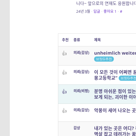
니다~ 앞으로의 연재도 응원합니다
24년 3월
·
답글
·
좋아요
1
·
#
추천
종류
제목
unheimlich weite
👍
의뢰(감상)
브릿G추천
이 모든 것이 어쩌면 꿈
👍
의뢰(감상)
몽고등학교”
브릿G추
분명 아쉬운 점이 있는
👍
의뢰(비평)
보게 되는, 괴이한 이
악몽이 새어 나오는 
👍
의뢰(감상)
내가 있는 곳은 어디?
감상
멱살 잡고 데려가는 꿈