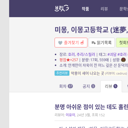
작품
리뷰
문학
미몽, 이몽고등학교 (迷夢
즐겨찾기
읽기목록
첫회
장르:
호러
,
추리/스릴러
| 태그:
#괴담
#호러
평점
×257
| 분량: 17회, 559매 | 성향:
악몽이 새어 나오는 곳
추천리뷰
(리뷰어: cedrus)
회차
공지
리뷰
17
1
5
분명 아쉬운 점이 있는 데도 홀린
리뷰어:
이유이
, 24년 3월, 조회 152