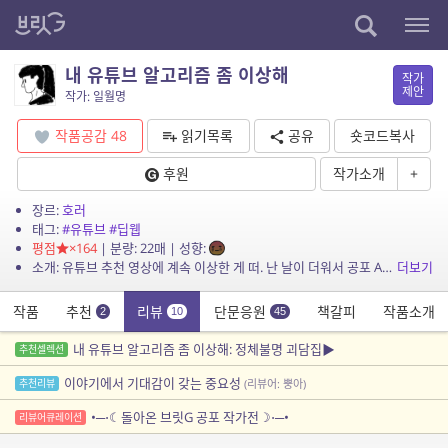
내 유튜브 알고리즘 좀 이상해
작가
제안
작가: 일월명
작품공감
48
읽기목록
공유
숏코드복사
후원
작가소개
+
장르:
호러
태그:
#유튜브
#딥웹
평점
×164
| 분량: 22매 | 성향:
소개: 유튜브 추천 영상에 계속 이상한 게 떠. 난 날이 더워서 공포 ASMR 몇 개를 찾아 보았을 뿐인데. *정체불명괴담 테마 단편선(구구단편서가) 수록작 22.01.11. 일부 수정 ...
더보기
작품
추천
리뷰
단문응원
책갈피
작품소개
2
10
45
내 유튜브 알고리즘 좀 이상해: 정체불명 괴담집▶️
추천셀렉션
이야기에서 기대감이 갖는 중요성
추천리뷰
(리뷰어: 뿡아)
•─⋅☾돌아온 브릿G 공포 작가전☽⋅─•
리뷰어큐레이션