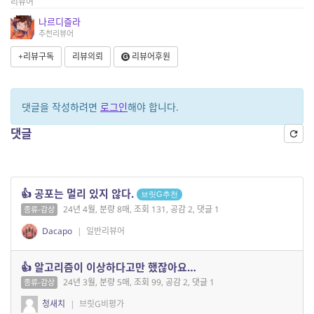
리뷰어
나르디즐라
추천리뷰어
+리뷰구독
리뷰의뢰
리뷰어후원
댓글을 작성하려면
로그인
해야 합니다.
댓글
👍 공포는 멀리 있지 않다.
브릿G추천
24년 4월, 분량 8매, 조회 131, 공감 2, 댓글 1
종류-감상
Dacapo
|
일반리뷰어
👍 알고리즘이 이상하다고만 했잖아요…
24년 3월, 분량 5매, 조회 99, 공감 2, 댓글 1
종류-감상
청새치
|
브릿G비평가