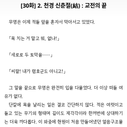
[30화] 2. 천경 신춘절(結) : 교전의 끝
무영은 이제 적들 앞을 혼자서 막아서고 있었다.
「목 치는 거 말고 뭐, 없냐!」
「세로로 두 토막을……」
「씨팔! 내가 렴호군도 아니고!」
그 말을 끝으로 무영은 완전히 입을 다물었다. 더 이상 떠들 여
유가 없다.
단칼에 목을 날리는 일은 결코 간단하지 않다. 적은 여럿이고
들고 있는 무기의 형태며 길이도 제각각이라 한꺼번에 상대하기
는 더욱 까다롭다. 이 와중에 현원이 처음 만들어냈던 얼음구조물