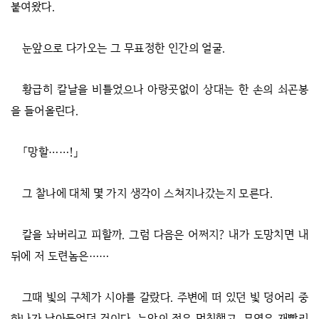
붙여왔다
.
눈앞으로 다가오는 그 무표정한 인간의 얼굴.
황급히 칼날을 비틀었으나 아랑곳없이 상대는 한 손의 쇠곤봉
을 들어올린다.
「망할……!」
그 찰나에 대체 몇 가지 생각이 스쳐지나갔는지 모른다.
칼을 놔버리고 피할까. 그럼 다음은 어쩌지? 내가 도망치면 내
뒤에 저 도련놈은……
그때 빛의 구체가 시야를 갈랐다. 주변에 떠 있던 빛 덩어리 중
하나가 날아들었던 것이다. 눈앞의 적은 멈칫했고, 무영은 재빨리