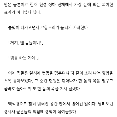
안은 물론이고 현재 천경 성하 전체에서 가장 눈에 띄는 괴이한
표지가 아니었나 싶다.
불빛이 다가오면서 고함소리가 들리기 시작한다.
「거기, 웬 놈들이냐!」
「뭣들 하는 게야!」
이에 적들은 일시에 행동을 멈추더니 다 같이 소리 나는 방향을
스윽 돌아보았다. 그 순간 현원은 튀어나가 한 놈의 목을 떨구고
곧바로 돌아서며 또 한 놈의 목을 쳐서 날렸다.
백색광으로 훤히 밝혀진 공간 안에서 벌어진 일이다. 달려오던
경시사 군관들의 외침에 경악이 섞여들었다.