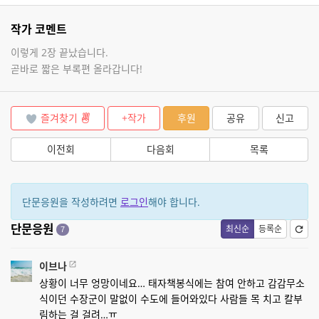
작가 코멘트
이렇게 2장 끝났습니다.
곧바로 짧은 부록편 올라갑니다!
즐겨찾기
+작가
후원
공유
신고
이전회
다음회
목록
단문응원을 작성하려면
로그인
해야 합니다.
단문응원
최신순
등록순
7
이브나
상황이 너무 엉망이네요… 태자책봉식에는 참여 안하고 감감무소
식이던 수장군이 말없이 수도에 들어와있다 사람들 목 치고 칼부
림하는 걸 걸려…ㅠ