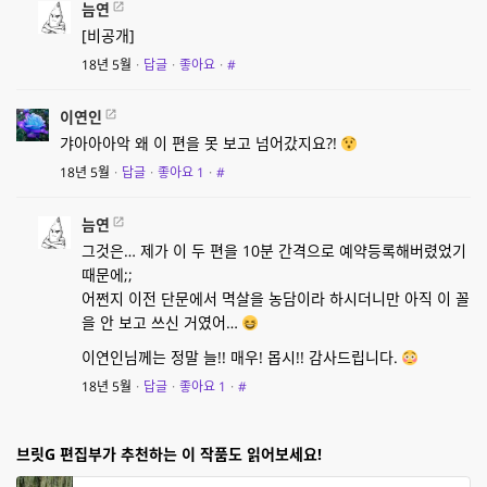
늠연
[비공개]
18년 5월
·
답글
·
좋아요
·
#
이연인
갸아아아악 왜 이 편을 못 보고 넘어갔지요?!
18년 5월
·
답글
·
좋아요
1
·
#
늠연
그것은… 제가 이 두 편을 10분 간격으로 예약등록해버렸었기
때문에;;
어쩐지 이전 단문에서 멱살을 농담이라 하시더니만 아직 이 꼴
을 안 보고 쓰신 거였어…
이연인님께는 정말 늘!! 매우! 몹시!! 감사드립니다.
18년 5월
·
답글
·
좋아요
1
·
#
브릿G 편집부가 추천하는 이 작품도 읽어보세요!