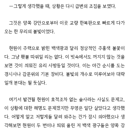
―그렇게 생각했을 때, 상황은 다시 급변의 조짐을 보였다.
그것은 양쪽 강안으로부터 이곳 교량 한복판으로 빠르게 다가
오는 한 무리의 불빛이었다.
현원이 주력으로 밝힌 백색광과 달리 정상적인 주홍색 불꽃이
다. 그냥 횃불 따위일 리는 없다. 이 빗속에서도 꺼지지 않는 것을
보면 갓이 씌워진 유리 사방등일 것이다. 이는 야간 순시를 도는
경시사나 감문위의 기본 장비다. 불빛의 개수로 미루어보아 대략
일개 분대는 될 듯싶다.
여기서 발견될 현원이 호적조차 없는 술사라는 사실도 문제고,
이 상황에 대한 해명도 문제겠지만 무영은 일단 살았다고 생각했
다. 어떻게 알고 저렇게들 달려 와주는 건가 잠시 의아했으나 생
각해보면 현원이 두 번이나 띄워 올린 저 백색 광구들은 양쪽 강