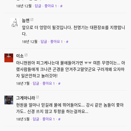
18년 12월
·
답글
·
좋아요
1
·
#
늠연
앞으로 더 엉망이 될것입니다. 천명기는 대환장쑈를 지향합니
다.
18년 12월
·
답글
·
좋아요
1
·
#
이소
아니현원아 피그케나는대 물에들어가면 ㅠㅠ 여튼 무영이는… 아
랬사람들애개 크나큰 곤경을 안겨주고말앗군요 구러개왜 오자마
자 일은안하고 놀러갓어!
18년 7월
·
답글
·
좋아요
1
·
#
그게아니라
현원을 얼마나 믿길래 물에 뛰어들어도… 강시 같은 놈들이 쫓아
가도.. 신경 쓰지 않고 투항을 하는걸까요…
18년 5월
·
답글
·
좋아요
1
·
#