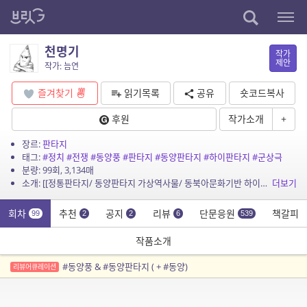
천명기
작가
제안
작가: 늠연
즐겨찾기
읽기목록
공유
숏코드복사
후원
작가소개
+
장르:
판타지
태그:
#정치
#전쟁
#동양풍
#판타지
#동양판타지
#하이판타지
#군상극
분량: 99회, 3,134매
소개: [[정통판타지/ 동양판타지 가상역사물/ 동북아문화기반 하이판타지/ 정치, 전쟁, 군상극]] 천강天講에 이르기를, 임금에 충성하고 아비에 효행하라. 그러나 왕은 늘 이 땅에서 무언가...
더보기
회차
추천
공지
리뷰
단문응원
책갈피
99
2
2
6
539
작품소개
#동양풍 & #동양판타지 ( + #동양)
리뷰어큐레이션