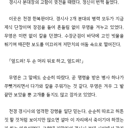
경시사 분대장의 고함이 귓전을 때렸다. 정신이 번쩍 들었다.
이곳은 천경 한복판이다. 경시사 2개 분대의 병력 모두가 지금
제식 단창이며 장검을 들어 흔들림 없이 무영을 겨누고 있었다.
무영은 미련 없이 칼을 던졌다. 수장군검이 바닥에 고인 빗물을
튀기며 매끈한 보도를 미끄러져 저만치의 어둠 속으로 떨어진다.
「엎드려! 두 손 머리 뒤로 하고, 엎드려!」
무영은 그 말에도 순순히 따랐다. 곧 명령을 받은 병사 하나가
쭈뼛거리면서 다가와 칼을 주워가는 것 같다. 무영은 겨우 그 발
끝만 보았을 뿐 고개를 들지도 않고 잠자코 있었다.
천경 경시사의 엄격한 강령을 일단 믿는다. 순순히 따르고 허튼
짓 할 것처럼 보이지만 않으면 설마 이 자리에서 죽이기야 하겠는