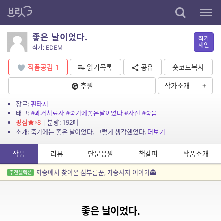
좋은 날이었다.
작가
제안
작가: EDEM
작품공감
1
읽기목록
공유
숏코드복사
후원
작가소개
+
장르:
판타지
태그:
#과거치료사
#죽기에좋은날이었다
#사신
#죽음
평점
×8
| 분량: 192매
소개: 죽기에는 좋은 날이었다. 그렇게 생각했었다.
더보기
작품
리뷰
단문응원
책갈피
작품소개
저승에서 찾아온 심부름꾼, 저승사자 이야기👻
추천셀렉션
좋은 날이었다.