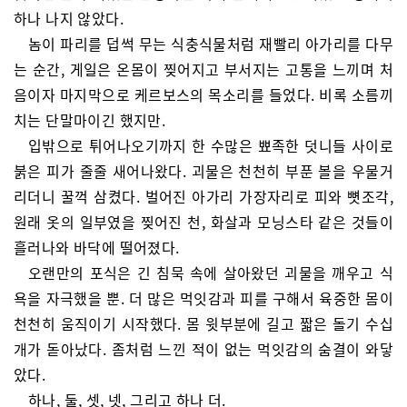
하나 나지 않았다.
놈이 파리를 덥썩 무는 식충식물처럼 재빨리 아가리를 다무
는 순간, 게일은 온몸이 찢어지고 부서지는 고통을 느끼며 처
음이자 마지막으로 케르보스의 목소리를 들었다. 비록 소름끼
치는 단말마이긴 했지만.
입밖으로 튀어나오기까지 한 수많은 뾰족한 덧니들 사이로
붉은 피가 줄줄 새어나왔다. 괴물은 천천히 부푼 볼을 우물거
리더니 꿀꺽 삼켰다. 벌어진 아가리 가장자리로 피와 뼛조각,
원래 옷의 일부였을 찢어진 천, 화살과 모닝스타 같은 것들이
흘러나와 바닥에 떨어졌다.
오랜만의 포식은 긴 침묵 속에 살아왔던 괴물을 깨우고 식
욕을 자극했을 뿐. 더 많은 먹잇감과 피를 구해서 육중한 몸이
천천히 움직이기 시작했다. 몸 윗부분에 길고 짧은 돌기 수십
개가 돋아났다. 좀처럼 느낀 적이 없는 먹잇감의 숨결이 와닿
았다.
하나, 둘, 셋, 넷, 그리고 하나 더.