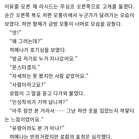
이유를 모른 채 라시드는 무심코 오른쪽으로 고개를 돌렸다.
순간 오른쪽 복도 저편 모퉁이에서 누군가가 달려가는 모습이
보였다. 하얀 형체가 금방 모퉁이 너머로 모습을 감췄다.
“앗!”
“왜 그러는데?”
히메나가 호기심을 보였다.
“방금 저기로 누가 지나갔어요.”
“몬스터겠지.”
“자세히는 못 봤지만 사람 같았어요.”
“사람이라고요?”
로럼이 그 말을 듣고 다가와 물었다.
“인상착의가 기억 납니까?”
“아주 잠깐 본 거라서…… 그냥 하얀 옷을 입었는지 하얗다
는 느낌이었어요.”
“유령이라도 본 거 아냐?”
히메나는 빈정거렸지만 로럼의 표정은 심각했다.