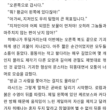
“오른쪽으로 갑시다.”
“뭐? 황금이 왼쪽에 있다잖아!”
“아가씨, 지저인도 우리 탐험의 큰 목표입니다.”
“지저인이야 어찌 되었든 보물이 먼저야! 오히려 그놈들과
마주치지 않는 편이 낫지 않아?”
히메나가 투덜거리는데 이번에는 오른쪽 복도 끝으로 기괴
하게 생긴 괴물이 지나갔다. 아주 짧은 순간이었지만 모두들
소름이 돋았다. 몸뚱이는 작고 팔다리는 매우 길었으며 몇 개
인지 몰라도 제각기 다른 모양과 길이에 관절도 제멋대로 꺾
인 것 같았다. 기괴한 형상의 몬스터는 뒤뚱대면서 모퉁이 너
머로 모습을 감췄다.
“방금 그 사람을 쫓아가는 걸지도 몰라요!”
라시드는 그렇게 말하곤 곧바로 달리기 시작했다. 로럼과
붉은 수염이 뒤를 따랐다. 제일 왼쪽에 있던 케르보스와 커다
란 방패 때문에 움직임이 느린 게일마저 자신을 제치고 달려
가자 히메나는 혼자 두지 말라고 칭얼대며 별 수 없이 뒤를 따