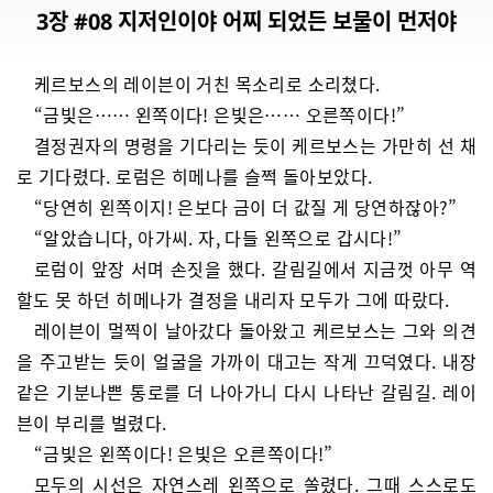
3장 #08 지저인이야 어찌 되었든 보물이 먼저야
케르보스의 레이븐이 거친 목소리로 소리쳤다.
“금빛은…… 왼쪽이다! 은빛은…… 오른쪽이다!”
결정권자의 명령을 기다리는 듯이 케르보스는 가만히 선 채
로 기다렸다. 로럼은 히메나를 슬쩍 돌아보았다.
“당연히 왼쪽이지! 은보다 금이 더 값질 게 당연하잖아?”
“알았습니다, 아가씨. 자, 다들 왼쪽으로 갑시다!”
로럼이 앞장 서며 손짓을 했다. 갈림길에서 지금껏 아무 역
할도 못 하던 히메나가 결정을 내리자 모두가 그에 따랐다.
레이븐이 멀찍이 날아갔다 돌아왔고 케르보스는 그와 의견
을 주고받는 듯이 얼굴을 가까이 대고는 작게 끄덕였다. 내장
같은 기분나쁜 통로를 더 나아가니 다시 나타난 갈림길. 레이
븐이 부리를 벌렸다.
“금빛은 왼쪽이다! 은빛은 오른쪽이다!”
모두의 시선은 자연스레 왼쪽으로 쏠렸다. 그때 스스로도