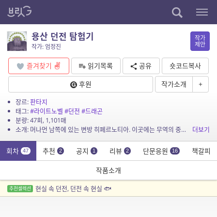
용산 던전 탐험기
작가
제안
작가: 엄정진
즐겨찾기
읽기목록
공유
숏코드복사
후원
작가소개
+
장르:
판타지
태그:
#라이트노벨
#던전
#드래곤
분량: 47회, 1,101매
소개: 머나먼 남쪽에 있는 변방 히페르노티아. 이곳에는 무역의 중심지이자 던전 모험자들의 거점으로 유명한 거대 도시 드라코로스가 있다. 인간과 드래곤이 공존하던 시대는 천 년도 더 전에 ...
더보기
회차
추천
공지
리뷰
단문응원
책갈피
47
2
1
2
16
작품소개
현실 속 던전, 던전 속 현실 🐟
추천셀렉션