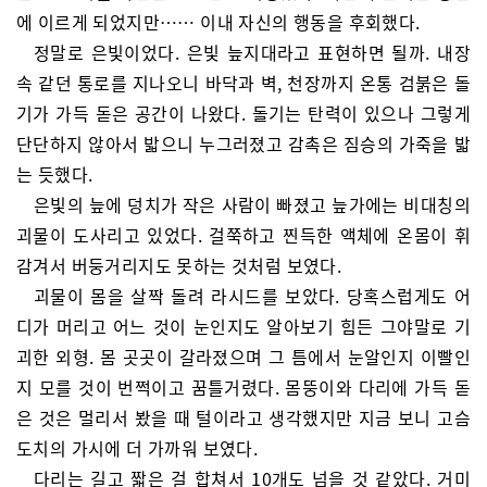
에 이르게 되었지만…… 이내 자신의 행동을 후회했다.
정말로 은빛이었다. 은빛 늪지대라고 표현하면 될까. 내장
속 같던 통로를 지나오니 바닥과 벽, 천장까지 온통 검붉은 돌
기가 가득 돋은 공간이 나왔다. 돌기는 탄력이 있으나 그렇게
단단하지 않아서 밟으니 누그러졌고 감촉은 짐승의 가죽을 밟
는 듯했다.
은빛의 늪에 덩치가 작은 사람이 빠졌고 늪가에는 비대칭의
괴물이 도사리고 있었다. 걸쭉하고 찐득한 액체에 온몸이 휘
감겨서 버둥거리지도 못하는 것처럼 보였다.
괴물이 몸을 살짝 돌려 라시드를 보았다. 당혹스럽게도 어
디가 머리고 어느 것이 눈인지도 알아보기 힘든 그야말로 기
괴한 외형. 몸 곳곳이 갈라졌으며 그 틈에서 눈알인지 이빨인
지 모를 것이 번쩍이고 꿈틀거렸다. 몸뚱이와 다리에 가득 돋
은 것은 멀리서 봤을 때 털이라고 생각했지만 지금 보니 고슴
도치의 가시에 더 가까워 보였다.
다리는 길고 짧은 걸 합쳐서 10개도 넘을 것 같았다. 거미