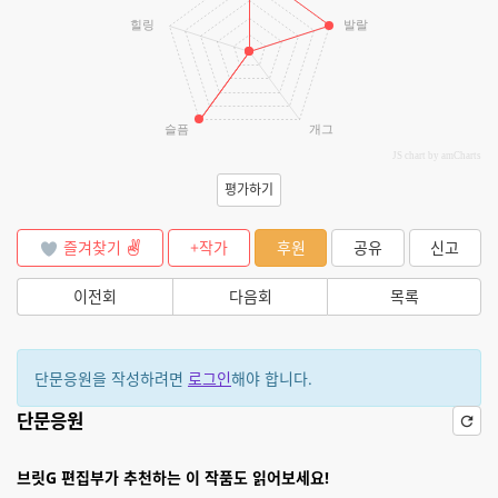
힐링
발랄
슬픔
개그
JS chart by amCharts
평가하기
즐겨찾기
+작가
후원
공유
신고
이전회
다음회
목록
단문응원을 작성하려면
로그인
해야 합니다.
단문응원
브릿G 편집부가 추천하는 이 작품도 읽어보세요!