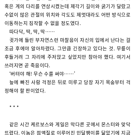
혹은 게의 다리를 연상시켰는데 제각기 길이와 굵기가 달랐고
수없이 많은 관절의 위치와 각도도 제멋대라도 어떤 방식으로
이동하는지 짐작할 수 없을 정도였다.
따다닥, 딱, 딱, 딱……
귓가에 들린 부자연스런 마찰음이 자신의 입에서 난다는 걸
조금 후에야 알아차렸다. 그만큼 긴장하고 있다는 것. 무릎이
후들거려 그 자리에 주저앉고 싶었지만 참아야 했다. 여기서
쓰러지면 곧 죽음이다.
‘버텨야 해! 무슨 수를 써야……’
늪에 빠진 사람 걱정은 뒤로 미루고 당장 자기 목숨부터 걱
정해야 할 판이었다.
* * *
같은 시간 케르보스와 게일은 막다른 곳에서 몬스터와 맞닥
뜨렸다. 이놈은 점액질로 이루어진 민달팽이를 닮았기에 지금