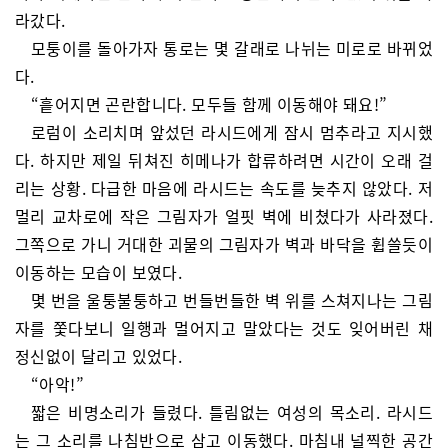
라갔다.
모퉁이를 돌아가자 통로는 몇 갈래로 나뉘는 미로로 바뀌었
다.
“흩어지면 곤란합니다. 모두들 함께 이동해야 돼요!”
로럼이 소리치며 앞섰던 라시드에게 잠시 멈추라고 지시했
다. 하지만 제일 뒤쳐진 히메나가 합류하려면 시간이 오래 걸
리는 상황. 다급한 마음에 라시드는 속도를 늦추지 않았다. 저
멀리 교차로에 작은 그림자가 얼핏 벽에 비쳤다가 사라졌다.
그쪽으로 가니 거대한 괴물의 그림자가 벽과 바닥을 휩쓸듯이
이동하는 모습이 보였다.
몇 번을 울퉁불퉁하고 번들번들한 벽 위를 스쳐지나는 그림
자를 쫓다보니 일행과 멀어지고 말았다는 것도 잊어버린 채
정신없이 달리고 있었다.
“아악!”
짧은 비명소리가 들렸다. 틀림없는 여성의 목소리. 라시드
는 그 소리를 나침반으로 삼고 이동했다. 마침내 널찍한 공간