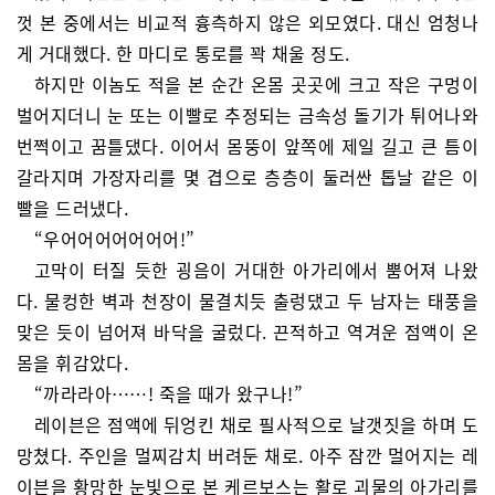
껏 본 중에서는 비교적 흉측하지 않은 외모였다. 대신 엄청나
게 거대했다. 한 마디로 통로를 꽉 채울 정도.
하지만 이놈도 적을 본 순간 온몸 곳곳에 크고 작은 구멍이
벌어지더니 눈 또는 이빨로 추정되는 금속성 돌기가 튀어나와
번쩍이고 꿈틀댔다. 이어서 몸뚱이 앞쪽에 제일 길고 큰 틈이
갈라지며 가장자리를 몇 겹으로 층층이 둘러싼 톱날 같은 이
빨을 드러냈다.
“우어어어어어어어!”
고막이 터질 듯한 굉음이 거대한 아가리에서 뿜어져 나왔
다. 물컹한 벽과 천장이 물결치듯 출렁댔고 두 남자는 태풍을
맞은 듯이 넘어져 바닥을 굴렀다. 끈적하고 역겨운 점액이 온
몸을 휘감았다.
“까라라아……! 죽을 때가 왔구나!”
레이븐은 점액에 뒤엉킨 채로 필사적으로 날갯짓을 하며 도
망쳤다. 주인을 멀찌감치 버려둔 채로. 아주 잠깐 멀어지는 레
이븐을 황망한 눈빛으로 본 케르보스는 활로 괴물의 아가리를