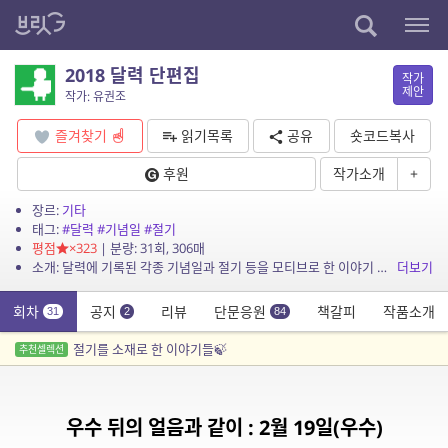
2018 달력 단편집
작가
제안
작가: 유권조
즐겨찾기
읽기목록
공유
숏코드복사
후원
작가소개
+
장르:
기타
태그:
#달력
#기념일
#절기
평점
×323
| 분량: 31회, 306매
소개: 달력에 기록된 각종 기념일과 절기 등을 모티브로 한 이야기 모음.
더보기
회차
공지
리뷰
단문응원
책갈피
작품소개
31
2
84
절기를 소재로 한 이야기들🍃
추천셀렉션
우수 뒤의 얼음과 같이 : 2월 19일(우수)