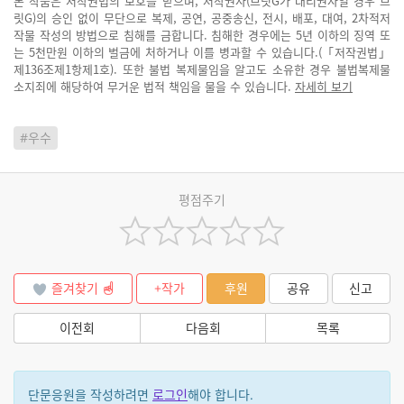
본 작품은 저작권법의 보호를 받으며, 저작권자(브릿G가 대리권자일 경우 브
릿G)의 승인 없이 무단으로 복제, 공연, 공중송신, 전시, 배포, 대여, 2차적저
작물 작성의 방법으로 침해를 금합니다. 침해한 경우에는 5년 이하의 징역 또
는 5천만원 이하의 벌금에 처하거나 이를 병과할 수 있습니다.(「저작권법」
제136조제1항제1호). 또한 불법 복제물임을 알고도 소유한 경우 불법복제물
소지죄에 해당하여 무거운 법적 책임을 물을 수 있습니다.
자세히 보기
#우수
평점주기
즐겨찾기
+작가
후원
공유
신고
이전회
다음회
목록
단문응원을 작성하려면
로그인
해야 합니다.