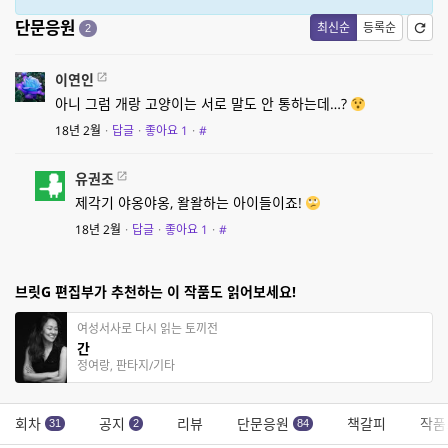
단문응원
최신순
등록순
2
이연인
아니 그럼 개랑 고양이는 서로 말도 안 통하는데…?
18년 2월
·
답글
·
좋아요
1
·
#
유권조
제각기 야옹야옹, 왈왈하는 아이들이죠!
18년 2월
·
답글
·
좋아요
1
·
#
브릿G 편집부가 추천하는 이 작품도 읽어보세요!
여성서사로 다시 읽는 토끼전
간
정여랑, 판타지/기타
회차
공지
리뷰
단문응원
책갈피
작품
31
2
84