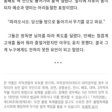
통째로 벽 안으로 들어가며 활짝 열렸다. 일시에 자유의 몸이
되자 예순과 영미는 어리둥절한 표정이었다.
“따라오시오. 당신들 방으로 돌아가서 무기를 갖고 와요.”
그들은 방독면 남자를 따라 복도를 달렸다. 민배는 힘겹게
고개를 들어 뭐라 중얼거렸지만 아무도 듣지 못했다. 결국 그
게 누구에게도 전하지 못한 유언이 되고 말았다.
* * *
본 작품은 저작권법의 보호를 받으며, 저작권자(브릿G가 대리권자일 경우 브
릿G)의 승인 없이 무단으로 복제, 공연, 공중송신, 전시, 배포, 대여, 2차적저
작물 작성의 방법으로 침해를 금합니다. 침해한 경우에는 5년 이하의 징역 또
는 5천만원 이하의 벌금에 처하거나 이를 병과할 수 있습니다.(「저작권법」
제136조제1항제1호). 또한 불법 복제물임을 알고도 소유한 경우 불법복제물
소지죄에 해당하여 무거운 법적 책임을 물을 수 있습니다.
자세히 보기