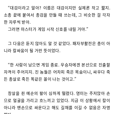
“대검이라고 알아? 이름은 대검이지만 실제론 작고 짧지.
소총 끝에 붙여서 총검을 만들 때 쓰는데, 그 비슷한 걸 각자
한 자루씩 받아.
그러면 마스터가 게임 시작 신호를 내릴 거야.”
그 다음은 듣지 않아도 알 것 같았다. 패자부활전은 총이 아
니라 칼싸움이 될 거란 뜻이었다.
“한 사람이 남으면 게임 종료. 우승자에겐 본선으로 진출할
자격이 주어지지. 진 놈들은 어차피 죽은 목숨이니, 싸우다 죽
든 총살로 죽든 똑같은 꼴이 나는 것이고.”
창살을 쥔 예순의 팔이 심하게 떨렸다. 영미는 주저앉아 손
으로 얼굴을 가리고 흐느끼고 있었다. 지금 이 상황에서 칼이
아니라 맨손으로 싸운다고 해도 길채를 이길 수 없음은 자명