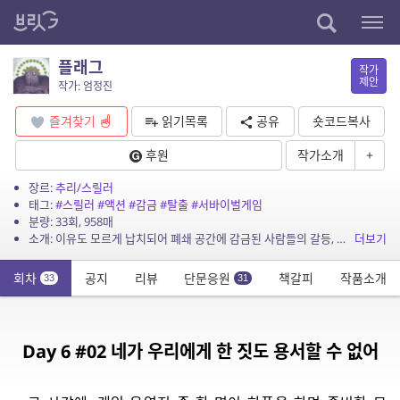
플래그
작가
제안
작가: 엄정진
즐겨찾기
읽기목록
공유
숏코드복사
후원
작가소개
+
장르:
추리/스릴러
태그:
#스릴러
#액션
#감금
#탈출
#서바이벌게임
분량: 33회, 958매
소개: 이유도 모르게 납치되어 폐쇄 공간에 감금된 사람들의 갈등, 투쟁, 탈출. 등장인물 기준기 – 남, 24세, ㅇ대학교 3학년. 추혜나 – 여, 22세, ㅂ대학교...
더보기
회차
공지
리뷰
단문응원
책갈피
작품소개
33
31
Day 6 #02 네가 우리에게 한 짓도 용서할 수 없어