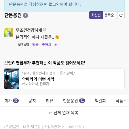
단문응원을 작성하려면
로그인
해야 합니다.
단문응원
최신순
등록순
1
무조건건강하게
본격적인 패자 재활용..
18년 4월
·
답글
·
좋아요
·
#
브릿G 편집부가 추천하는 이 작품도 읽어보세요!
"좋아, 내가 원하는 것은 다음과 같아."
악마와의 어떤 계약
캐나다아재, 판타지
회차
공지
리뷰
단문응원
책갈피
작품소
33
31
← 전체 연재 목록
(주)민음인
대표: 박근섭
사업자번호:
211-88-33701