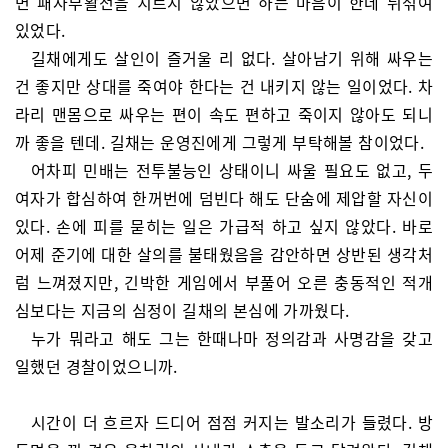
면 패자부활전을 치르지 않았으면 하는 마음이 한데 뒤섞여
있었다.
길채에게도 살인이 즐거울 리 없다. 살아남기 위해 싸우는
건 좋지만 상대를 죽여야 한다는 건 내키지 않는 일이었다. 차
라리 맨몸으로 싸우는 편이 속도 편하고 죽이지 않아도 되니
까 좋을 텐데. 길채는 운영진에게 그렇게 부탁해볼 참이었다.
어차피 민배는 전투불능인 상태이니 싸울 필요도 없고, 두
여자가 합심하여 한꺼번에 덤빈다 해도 단숨에 제압할 자신이
있다. 손에 피를 묻히는 일은 가급적 하고 싶지 않았다. 바로
어제 준기에 대한 살의를 불태웠음을 감안하면 상반된 생각처
럼 느껴졌지만, 긴박한 게임에서 부풀어 오른 충동적인 적개
심보다는 지금의 심정이 길채의 본심에 가까웠다.
누가 뭐라고 해도 그는 한때나마 정의감과 사명감을 갖고
일했던 경찰이었으니까.
시간이 더 흐르자 드디어 점점 커지는 발소리가 들렸다. 방