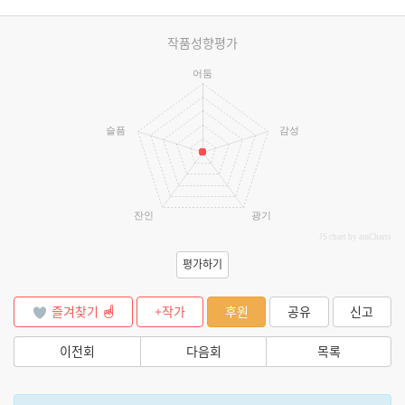
작품성향평가
어둠
슬픔
감성
잔인
광기
JS chart by amCharts
평가하기
즐겨찾기
+작가
후원
공유
신고
이전회
다음회
목록