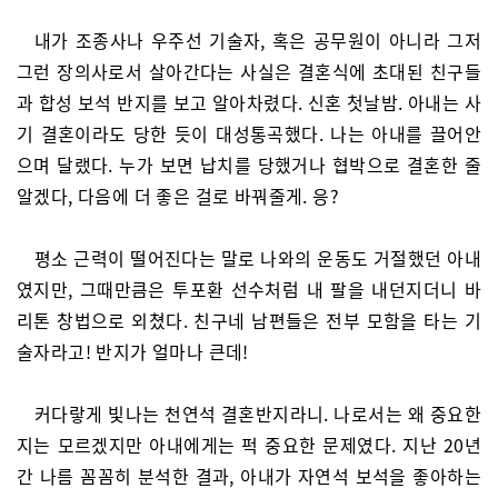
내가 조종사나 우주선 기술자, 혹은 공무원이 아니라 그저
그런 장의사로서 살아간다는 사실은 결혼식에 초대된 친구들
과 합성 보석 반지를 보고 알아차렸다. 신혼 첫날밤. 아내는 사
기 결혼이라도 당한 듯이 대성통곡했다. 나는 아내를 끌어안
으며 달랬다. 누가 보면 납치를 당했거나 협박으로 결혼한 줄
알겠다, 다음에 더 좋은 걸로 바꿔줄게. 응?
평소 근력이 떨어진다는 말로 나와의 운동도 거절했던 아내
였지만, 그때만큼은 투포환 선수처럼 내 팔을 내던지더니 바
리톤 창법으로 외쳤다. 친구네 남편들은 전부 모함을 타는 기
술자라고! 반지가 얼마나 큰데!
커다랗게 빛나는 천연석 결혼반지라니. 나로서는 왜 중요한
지는 모르겠지만 아내에게는 퍽 중요한 문제였다. 지난 20년
간 나름 꼼꼼히 분석한 결과, 아내가 자연석 보석을 좋아하는