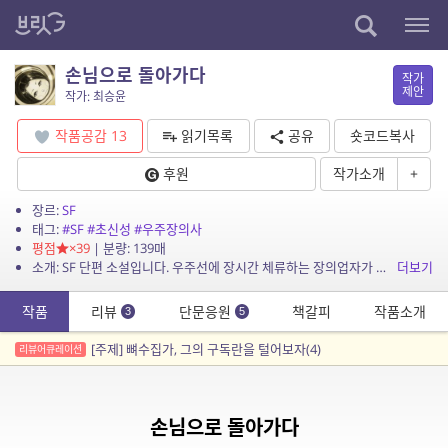
손님으로 돌아가다
작가
제안
작가: 최승윤
작품공감
13
읽기목록
공유
숏코드복사
후원
작가소개
+
장르:
SF
태그:
#SF
#초신성
#우주장의사
평점
×39
| 분량: 139매
소개: SF 단편 소설입니다. 우주선에 장시간 체류하는 장의업자가 시신을 처리하는 과정에서 벌어진 비극적인 소동을 다소 유머러스하게 다룬 풍자 소설입니다.
더보기
작품
리뷰
단문응원
책갈피
작품소개
3
5
[주제] 뼈수집가, 그의 구독란을 털어보자(4)
리뷰어큐레이션
손님으로 돌아가다