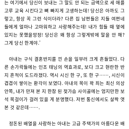
는 여기에서 당신이 보내는 그 말도 안 되는 금액으로 세 애를
고루 교육 시킨다고 뼈 빠지게 고생하는데! 당신은 아까도 그
렇고, 항상 꼭 그런 식이더라? 다른 집 남편들은 지들 여편네
들에게 얼마나 고마워하고 사랑해주는데! 내가 힘들 때 옆에
있지는 못했을망정! 당신은 왜 항상 그렇게밖에 말을 안 해?
그게 당신 한계야.’
아내는 구식 결혼반지를 낀 손을 일부러 크게 흔들었다. 다
른 손가락들에는 인조 태닝의 역효과로, 보다 크고 현란한 반
지 흔적이 도드라졌다. 역시 시신 한 구, 또 한 구……, 시신이
겹겹이 쌓이는 환각이 보였다. 아내의 목이 꽉 죄는 최신 의상
안쪽, 내가 만져 본 지 한참 된 젖가슴 사이골에는 엄지만한 보
석 목걸이가 걸려 있을 게 분명했다. 저번 통신에서도 살짝 엿
본 것 같은데…….
정돈된 배열을 사랑하는 아내는 고급 주택가의 아름다운 배