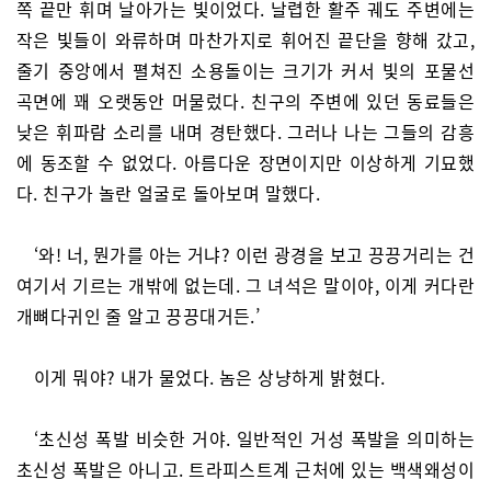
쪽 끝만 휘며 날아가는 빛이었다. 날렵한 활주 궤도 주변에는
작은 빛들이 와류하며 마찬가지로 휘어진 끝단을 향해 갔고,
줄기 중앙에서 펼쳐진 소용돌이는 크기가 커서 빛의 포물선
곡면에 꽤 오랫동안 머물렀다. 친구의 주변에 있던 동료들은
낮은 휘파람 소리를 내며 경탄했다. 그러나 나는 그들의 감흥
에 동조할 수 없었다. 아름다운 장면이지만 이상하게 기묘했
다. 친구가 놀란 얼굴로 돌아보며 말했다.
‘와! 너, 뭔가를 아는 거냐? 이런 광경을 보고 끙끙거리는 건
여기서 기르는 개밖에 없는데. 그 녀석은 말이야, 이게 커다란
개뼈다귀인 줄 알고 끙끙대거든.’
이게 뭐야? 내가 물었다. 놈은 상냥하게 밝혔다.
‘초신성 폭발 비슷한 거야. 일반적인 거성 폭발을 의미하는
초신성 폭발은 아니고. 트라피스트계 근처에 있는 백색왜성이