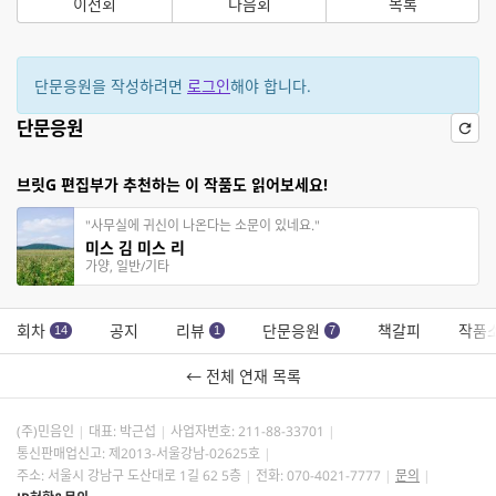
이전회
다음회
목록
단문응원을 작성하려면
로그인
해야 합니다.
단문응원
브릿G 편집부가 추천하는 이 작품도 읽어보세요!
"사무실에 귀신이 나온다는 소문이 있네요."
미스 김 미스 리
가양, 일반/기타
회차
공지
리뷰
단문응원
책갈피
작품
14
1
7
← 전체 연재 목록
(주)민음인
대표: 박근섭
사업자번호:
211-88-33701
통신판매업신고: 제2013-서울강남-02625호
주소: 서울시 강남구 도산대로 1길 62 5층
전화: 070-4021-7777
문의