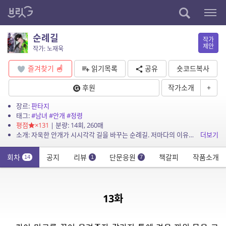
순례길
작가
제안
작가: 노재욱
즐겨찾기
읽기목록
공유
숏코드복사
후원
작가소개
+
장르:
판타지
태그:
#남녀
#안개
#정령
평점
×131
| 분량: 14회, 260매
소개: 자욱한 안개가 시시각각 길을 바꾸는 순례길. 저마다의 이유로 순례길을 찾은 사람들은 안내자의 도움을 받아 길을 걷는다. 흑발의 여인이 금발의 안내자를 따라 순례길 위에 발을 올렸다...
더보기
회차
공지
리뷰
단문응원
책갈피
작품소개
14
1
7
13화