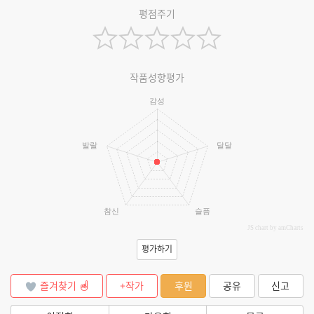
평점주기
작품성향평가
감성
발랄
달달
참신
슬픔
JS chart by amCharts
평가하기
즐겨찾기
+작가
후원
공유
신고