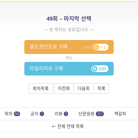
49회 – 마지막 선택
— 본 회차는 유료입니다. —
골드코인으로 구매
1
100
또는
마일리지로 구매
100
회차목록
이전회
다음회
목록
회차
공지
리뷰
단문응원
책갈피
50
1
2
217
← 전체 연재 목록