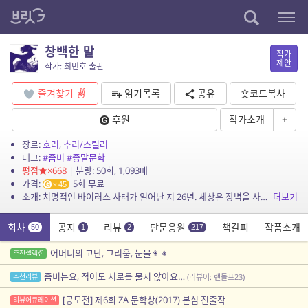
창백한 말
작가
제안
작가: 최민호 출판
즐겨찾기
읽기목록
공유
숏코드복사
후원
작가소개
+
장르:
호러
,
추리/스릴러
태그:
#좀비
#종말문학
평점
×668
| 분량: 50회, 1,093매
가격:
5화 무료
45
소개: 치명적인 바이러스 사태가 일어난 지 26년. 세상은 장벽을 사이에 두고 특권을 누리며 안전하게 살아가는 면역자와, 변이를 막는 약에 의존하는 보유자가 혼재하는 곳으로 뒤바뀌었다. ...
더보기
회차
공지
리뷰
단문응원
책갈피
작품소개
50
1
2
217
어머니의 고난, 그리움, 눈물👩‍👧
추천셀렉션
좀비는요, 적어도 서로를 물지 않아요…
추천리뷰
(리뷰어: 랜돌프23)
[공모전] 제6회 ZA 문학상(2017) 본심 진출작
리뷰어큐레이션