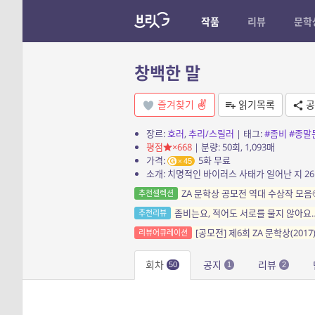
작품
리뷰
문학
창백한 말
즐겨찾기
읽기목록
공
장르:
호러
,
추리/스릴러
| 태그:
#좀비
#종말
평점
×668
| 분량: 50회, 1,093매
가격:
5화 무료
45
ZA 문학상 공모전 역대 수상작 모음
추천셀렉션
좀비는요, 적어도 서로를 물지 않아요
추천리뷰
[공모전] 제6회 ZA 문학상(201
리뷰어큐레이션
회차
공지
리뷰
50
1
2