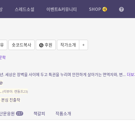
상
스레드소설
이벤트&커뮤니티
SHOP
유
숏코드복사
후원
작가소개
+
문학
소개: 치명적인 바이러스 사태가 일어난 지 26년. 세상은 장벽을 사이에 두고 특권을 누리며 안전하게 살아가는 면역자와, 변이를 막는 약에 의존하는 보유자가 혼재하는 곳으로 뒤바뀌었다. ...
더보

…
(리뷰어: 랜돌프23)
7) 본심 진출작
단문응원
책갈피
작품소개
217