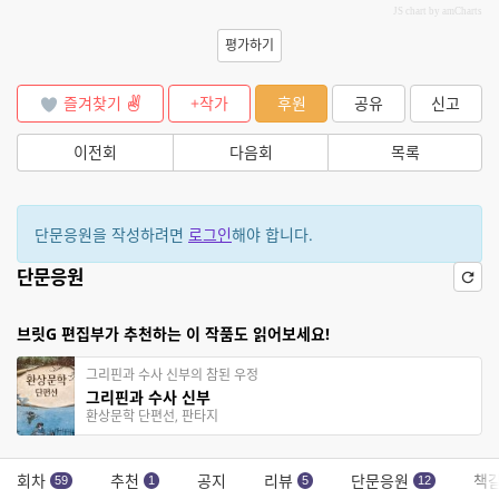
JS chart by amCharts
평가하기
즐겨찾기
+작가
후원
공유
신고
이전회
다음회
목록
단문응원을 작성하려면
로그인
해야 합니다.
단문응원
브릿G 편집부가 추천하는 이 작품도 읽어보세요!
그리핀과 수사 신부의 참된 우정
그리핀과 수사 신부
환상문학 단편선, 판타지
회차
추천
공지
리뷰
단문응원
책
59
1
5
12