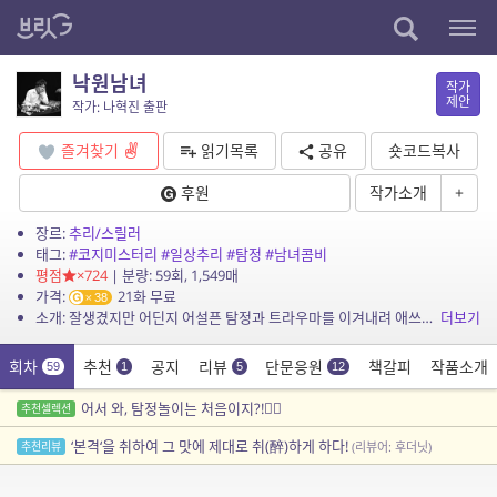
낙원남녀
작가
제안
작가: 나혁진 출판
즐겨찾기
읽기목록
공유
숏코드복사
후원
작가소개
+
장르:
추리/스릴러
태그:
#코지미스터리
#일상추리
#탐정
#남녀콤비
평점
×724
| 분량: 59회, 1,549매
가격:
21화 무료
38
소개: 잘생겼지만 어딘지 어설픈 탐정과 트라우마를 이겨내려 애쓰는 씩씩한 미모의 조수 콤비가 벌이는 알콩달콩 일상 추리극! 가볍고 경쾌한 나혁진 작가의 글로 만나보는 한국식 코지 미스터리...
더보기
회차
추천
공지
리뷰
단문응원
책갈피
작품소개
59
1
5
12
어서 와, 탐정놀이는 처음이지?!🕵️‍♂️
추천셀렉션
‘본격‘을 취하여 그 맛에 제대로 취(醉)하게 하다!
추천리뷰
(리뷰어: 후더닛)