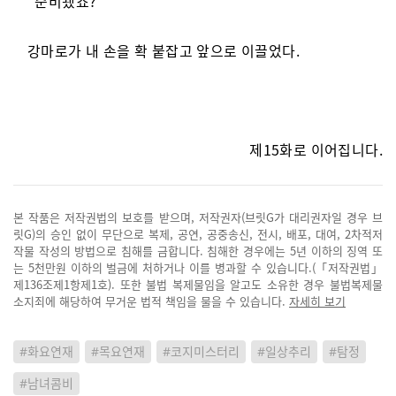
“준비됐죠?”
강마로가 내 손을 확 붙잡고 앞으로 이끌었다.
제15화로 이어집니다.
본 작품은 저작권법의 보호를 받으며, 저작권자(브릿G가 대리권자일 경우 브
릿G)의 승인 없이 무단으로 복제, 공연, 공중송신, 전시, 배포, 대여, 2차적저
작물 작성의 방법으로 침해를 금합니다. 침해한 경우에는 5년 이하의 징역 또
는 5천만원 이하의 벌금에 처하거나 이를 병과할 수 있습니다.(「저작권법」
제136조제1항제1호). 또한 불법 복제물임을 알고도 소유한 경우 불법복제물
소지죄에 해당하여 무거운 법적 책임을 물을 수 있습니다.
자세히 보기
#화요연재
#목요연재
#코지미스터리
#일상추리
#탐정
#남녀콤비