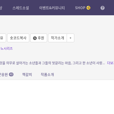
상
스레드소설
이벤트&커뮤니티
SHOP
유
숏코드복사
후원
작가소개
+
아노시리즈
소개: 연주자 가문에서 태어나 연주자가 되는 것을 의무로 살아가는 소년들과 그들의 엇갈리는 마음, 그리고 한 소년이 사랑했던 피아노의 유령 이야기.
더보
문응원
책갈피
작품소개
40