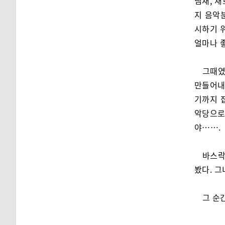
냄새, 새
지 음악
시하기 
얼마나 
그때였
만들어내
기까지 
악당으로
야…….
바스락
봤다. 그
그 순