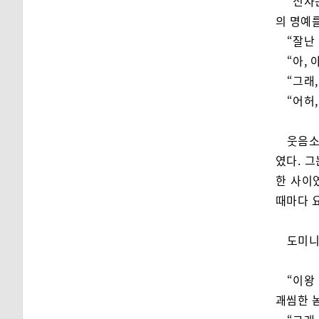
“신사
의 명예를
“잘난
“아,
“그래
“어허
웃음소
였다. 
한 사이
때마다 
도미니
“이왕
괘씸한 놈