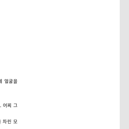
레 얼굴을
. 어찌 그
 차린 모