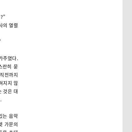
”
?”
여사의 열렬
”
가주였다.
스란히 묻
 직전까지
잊혀지지 않
는 것은 대
.
있는 음악
렛 가문의