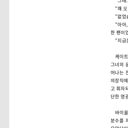
“그래
“꽤 
“없었
“아아
한 팬이었
“지금
케이트
그녀의 
어나는 
의장직에 
고 회자되
단한 영
바이올
분수를 