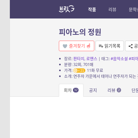
작품
리뷰
문학
피아노의 정원
즐겨찾기
읽기목록
공
장르:
판타지
,
로맨스
| 태그:
#음악소설
#피
분량: 32회, 701매
가격:
11화 무료
21
회차
공지
리뷰
단
32
2