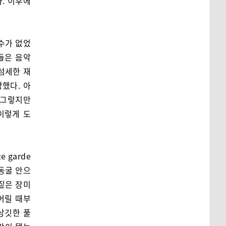
. 이후에
수가 없었
들은 음악
섬세한 재
했다. 아
 그렇지만
이렇게 도
 garde
 동굴 안으
 짙은 장미
어릴 때부
상깃한 풀