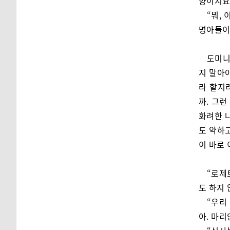
양이지요
“뭐,
명아들이
도미니
지 말아
라 할지
까. 그
화려한 
도 약하
이 바로 
“로제
도 하지 
“우리
아. 마리