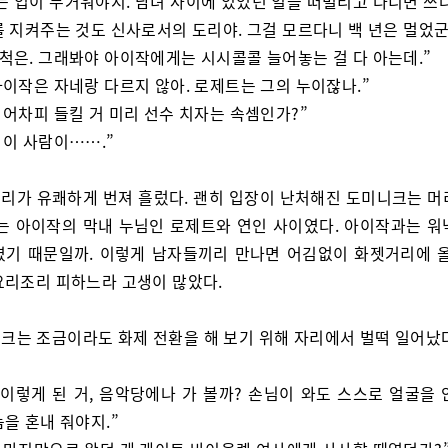
는 입이 무거워야지. 남녀 사이에 있었던 일을 떠벌리고 다니면 쓰나
 지켜주는 것도 신사로서의 도리야. 그걸 모르다니 백 년은 멀었군,
 척은. 그래봐야 아이작에게는 시시콜콜 늘어놓는 걸 다 아는데.”
 아이작은 자네랑 다르지 않아. 로제트는 그의 누이잖나.”
, 어차피 들킬 거 미리 선수 치자는 속셈인가?”
, 이 사람이…….”
리가 유쾌하게 번져 흘렀다. 괜히 입장이 난처해진 도미니크는 머
그는 아이작의 막내 누님인 로제트와 연인 사이였다. 아이작과는 워
였기 때문일까. 이렇게 남자들끼리 만나면 어김없이 화젯거리에 올
요리조리 피하느라 고생이 많았다.
크는 조금이라도 화제 전환을 해 보기 위해 자리에서 벌떡 일어났
 이렇게 된 거, 음악당에나 가 볼까? 손님이 와도 스스로 얼굴을 
을 혼내 줘야지.”