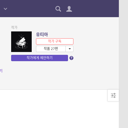
작가
유티아
작가 구독
작품 27편
작가에게 제안하기
기