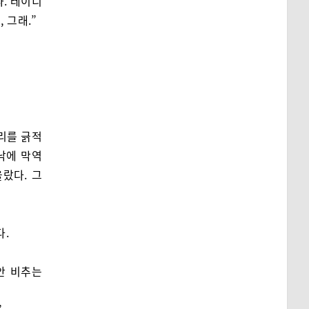
. 레이디
 그래.”
리를 긁적
낙에 막역
랐다. 그
다.
안 비추는