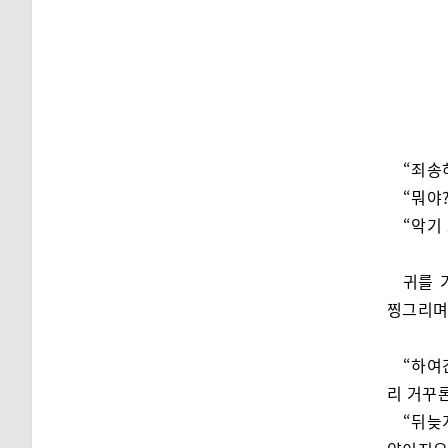
“죄송
“뭐야?
“악기
귀를 
찡그리며
“하여
리 거꾸
“뒤늦