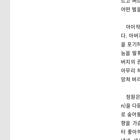
르고 벼
어떤 벌
아이작
다. 아
을 포기
능을 발
버지의 
아무리 
망쳐 버
정원은
n)을 다
로 숨어들
향을 가
터 좋아