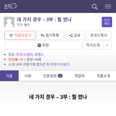
네 가지 경우 – 3부 : 뭘 썼나
작가
제안
작가: 뿡아
작품공감
6
읽기목록
공유
숏코드복사
후원
작가소개
+
장르:
추리/스릴러
,
로맨스
평점
×30
| 분량: 40매
소개: 과자 자판기에 들어간 쥐 이야기
더보기
작품
리뷰
단문응원
책갈피
작품소개
11
네 가지 경우 – 3부 : 뭘 썼나