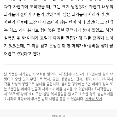
과자 자판기에 도착했을 때, 그는 크게 당황했다. 자판기 내부의
과자들이 쏟아지고 뜯겨 있었으며, 많은 과자들이 사라져 있었다.
자판기 내부에 고장 나서 쓰이지 않는 칸이 하나 있었다. 그 칸에
는 치즈 과자 봉지로 접어놓은 듯한 무언가가 놓여 있었고, 하얀
실험용 쥐 한 마리가 코일에 다리를 관통한 채 피를 흘리며 쓰러
져 있었는데, 그 쥐를 검고 못생긴 쥐 한 마리가 바들바들 떨며 끌
어안고 있었다고 한다.
본 작품은 저작권법의 보호를 받으며, 저작권자(브릿G가 대리권자일 경우 브
릿G)의 승인 없이 무단으로 복제, 공연, 공중송신, 전시, 배포, 대여, 2차적저
작물 작성의 방법으로 침해를 금합니다. 침해한 경우에는 5년 이하의 징역 또
는 5천만원 이하의 벌금에 처하거나 이를 병과할 수 있습니다.(「저작권법」
제136조제1항제1호). 또한 불법 복제물임을 알고도 소유한 경우 불법복제물
소지죄에 해당하여 무거운 법적 책임을 물을 수 있습니다.
자세히 보기
평점주기