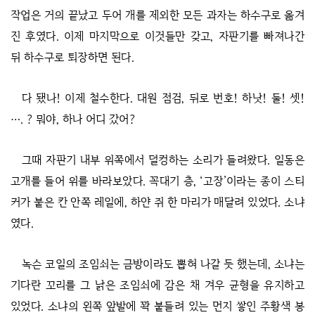
작업은 거의 끝났고 두어 개를 제외한 모든 과자는 하수구로 옮겨
진 후였다. 이제 마지막으로 이것들만 갖고, 자판기를 빠져나간
뒤 하수구로 퇴장하면 된다.
다 됐나! 이제 철수한다. 대원 점검, 뒤로 번호! 하낫! 둘! 셋!
…. ? 뭐야, 하나 어디 갔어?
그때 자판기 내부 위쪽에서 덜컹하는 소리가 들려왔다. 일동은
고개를 들어 위를 바라보았다. 꼭대기 층, ‘고장’이라는 종이 스티
커가 붙은 칸 안쪽 레일에, 하얀 쥐 한 마리가 매달려 있었다. 소냐
였다.
녹슨 코일의 조임쇠는 금방이라도 뽑혀 나갈 듯 했는데, 소냐는
기다란 꼬리를 그 낡은 조임쇠에 감은 채 겨우 균형을 유지하고
있었다. 소냐의 왼쪽 앞발에 꽉 붙들려 있는 먼지 쌓인 주황색 봉