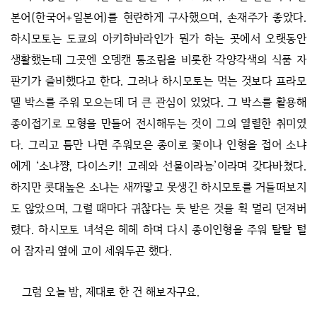
본어(한국어+일본어)를 현란하게 구사했으며, 손재주가 좋았다.
하시모토는 도쿄의 아키하바라인가 뭔가 하는 곳에서 오랫동안
생활했는데 그곳엔 오뎅캔 통조림을 비롯한 각양각색의 식품 자
판기가 즐비했다고 한다. 그러나 하시모토는 먹는 것보다 프라모
델 박스를 주워 모으는데 더 큰 관심이 있었다. 그 박스를 활용해
종이접기로 모형을 만들어 전시해두는 것이 그의 열렬한 취미였
다. 그리고 틈만 나면 주워모은 종이로 꽃이나 인형을 접어 소냐
에게 ‘소냐쨩, 다이스키! 고레와 선물이라능’이라며 갖다바쳤다.
하지만 콧대높은 소냐는 새까맣고 못생긴 하시모토를 거들떠보지
도 않았으며, 그럴 때마다 귀찮다는 듯 받은 것을 휙 멀리 던져버
렸다. 하시모토 녀석은 헤헤 하며 다시 종이인형을 주워 탈탈 털
어 잠자리 옆에 고이 세워두곤 했다.
그럼 오늘 밤, 제대로 한 건 해보자구요.