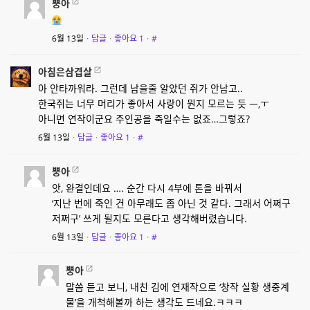
뿡아
6월 13일
·
답글
·
좋아요
1
·
#
아침은삼겹살
아 안타까워라. 그런데 남을줄 알았던 쥐가 안남고..
한국쥐는 너무 머리가 좋아서 사랑이 뭔지 모르는 듯 ㅡ,ㅜ
아니면 연작이군요 주인공을 죽일수는 없죠…그렇죠?
6월 13일
·
답글
·
좋아요
1
·
#
뿡아
앗, 완결인데요 …. 순간 다시 4부에 톤을 바꿔서
‘지난 번에 죽인 건 아무래도 좀 아닌 것 같다. 그래서 어쩌구
저쩌구’ 쓰게 될지도 모른다고 생각해버렸습니다.
6월 13일
·
답글
·
좋아요
1
·
#
뿡아
말씀 듣고 보니, 내친 김에 연재작으로 ‘창작 실황 생중계
물’을 개척해볼까 하는 생각도 드네요.ㅋㅋㅋ