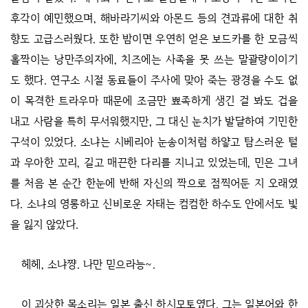
후각이 예민했으며, 해바라기씨와 아몬드 등의 견과류에 대한 취
향도 고급스러웠다. 또한 밤이면 우연히 얻은 보드카를 한 모금씩
홀짝이는 낭만주의자에, 치즈에는 사족을 못 쓰는 말괄량이이기
도 했다. 연구소 시절 동료들이 주사에 맞아 죽는 광경을 수도 없
이 목격한 트라우마 때문에 조금만 뾰족하게 생긴 걸 봐도 겁을
내고 사람을 특히 무서워했지만, 그 대신 눈치가 발달하여 기민한
구석이 있었다. 소냐는 시베리아 눈송이처럼 하얗고 탐스러운 털
과 우아한 꼬리, 길고 매끈한 다리를 지니고 있었는데, 민은 그녀
를 처음 본 순간 한눈에 반해 자신의 짝으로 점찍어둔 지 오래였
다. 소냐의 영롱하고 신비로운 자태는 컴컴한 하수도 안에서도 빛
을 잃지 않았다.
헤헤, 소냐쨩. 나만 믿으라능~.
이 괴상한 목소리는 일본 출신 하시모토였다. 그는 일본어와 한