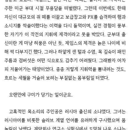
주한 미군 부대 시절 무용담을 떠벌렸다. 그런데 이번에도 한때
자신이 대규모의 쥐 떼를 이끌고 보급창고와 PX를 습격하여 햄과
소시지를 싹쓸이했다는 이력을 다시 들먹이며, 실전 경험이 풍부
한 자기가 이 작전의 지휘에 제격이라고 못을 박았다. 군부대 출
신이란 게 마냥 허풍은 아닌 듯, 제임스의 체격은 늙은 나이에 비
해 썩 다부지긴 했다. 그러나 하얗게 센 털과 수염, 목 깊숙이 패인
주름과 검버섯은 어떤 식으로도 감추기 어려웠다. 그래봤자 어차
피 저물어가는 태양이었다. 종종 저렇게 지휘력을 뽐내려는 것도,
흐르는 세월을 거슬러 보려는 부질없는 몸부림일 터였다.
오랜만에 구미가 당기는 일이군요.
고혹적인 목소리의 주인공은 러시아 출신의 소냐였다. 그녀는
러시아어를 비롯한 슬라브 계열 언어를 유려하게 구사했으며 몸
놀림이 날쌨다. 제약회사 연구소 실험실에서 도망쳐 나온 소냐는