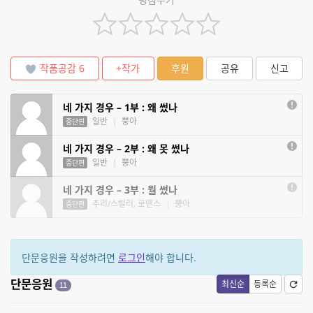
작품공감
6
+작가
후원
공유
신고
네 가지 경우 – 1부 : 왜 썼나
일반
|
뿡아
중단편
네 가지 경우 – 2부 : 왜 못 썼나
일반
|
뿡아
중단편
네 가지 경우 – 3부 : 뭘 썼나
추리/스릴러, 로맨스
|
뿡아
중단편
단문응원을 작성하려면
로그인
해야 합니다.
단문응원
최신순
등록순
11