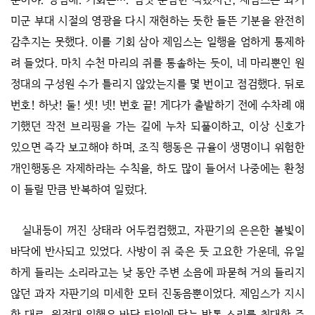
미군 부대 시절의 영광을 다시 재현하는 듯한 들뜬 기분을 완전히
감추지는 못했다. 이를 기회 삼아 제임스는 일행을 엄하게 통제하
려 들었다. 마치 수천 마리의 쥐를 통솔하는 듯이, 네 마리뿐인 원
정대의 구성원 수가 틀리지 않았는지를 몇 번이고 점검했다. 뒤로
번호! 하낫! 둘! 셋! 넷! 번호 끝! 게다가 출발하기 전에 수차례 얘
기했던 작전 브리핑을 가는 길에 누차 되풀이하고, 이상 신호가
있으면 즉각 보고해야 하며, 조직 행동은 규율이 생명이니 위험한
개인행동은 자제하라는 수칙을, 하도 많이 들어서 나중에는 환청
이 들릴 만큼 반복하여 일렀다.
실내등이 꺼진 상태라 어두컴컴했고, 자판기의 은은한 불빛이
바닥에 반사되고 있었다. 사방이 쥐 죽은 듯 고요한 가운데, 유일
하게 들리는 소리라고는 낮 동안 주변 소음에 파묻혀 거의 들리지
않던 과자 자판기의 미세한 모터 진동음뿐이었다. 제임스가 지시
한 대로, 원정대 일행은 바닥 타일에 닿는 발톱 소리를 최대한 죽