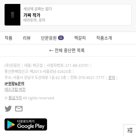
세상에 공짜는 없다
가짜 작가
테라토마, 호러
작품
리뷰
단문응원
책갈피
작품소개
11
← 전체 중단편 목록
(주)민음인
대표: 박근섭
사업자번호:
211-88-33701
통신판매업신고: 제2013-서울강남-02625호
주소: 서울시 강남구 도산대로 1길 62 5층
전화: 070-4021-7777
문의
IP현황&문의
데스크탑 버전
©
황금가지
All rights reserved.