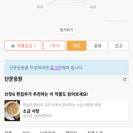
힐링
슬픔
JS chart by amCharts
평가하기
작품공감
1
+작가
후원
공유
신고
단문응원을 작성하려면
로그인
해야 합니다.
단문응원
브릿G 편집부가 추천하는 이 작품도 읽어보세요!
현실과 환상의 교차 속에서 밝혀지는 소금 사탕의 비밀
소금 사탕
김노랑, 일반/판타지