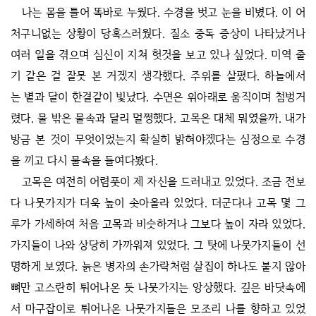
나는 몸을 틀어 똑바로 누웠다. 수경을 벗고 눈을 비볐다. 이 어
처구니없는 상황이 당혹스러웠다. 질소 중독 증상이 나타났거나
여러 일을 겪으며 심신이 지쳐 헛것을 보고 있나 싶었다. 미역 줄
기 같은 걸 잘못 본 거겠지 생각했다. 주위를 살폈다. 하늘에서
는 별과 달이 한결같이 빛났다. 수면은 위아래로 움직이며 첨벙거
렸다. 물 밖은 물속과 달리 멀쩡했다. 고목은 대체 뭐였을까. 내가
방금 본 것이 무엇이었는지 확실히 밝혀야겠다는 심정으로 수경
을 끼고 다시 물속을 들여다봤다.
고목은 여전히 어렴풋이 제 자신을 드러내고 있었다. 조금 전보
다 나뭇가지가 더욱 높이 솟아올라 있었다. 더군다나 고목 몇 그
루가 가세하여 처음 고목과 비슷하거나 그보다 높이 자라 있었다.
가지들이 나와 상당히 가까워져 있었다. 그 탓에 나뭇가지들이 선
명하게 보였다. 늙은 병자의 손가락처럼 살집이 하나도 붙지 않아
뼈만 고스란히 튀어나온 듯 나뭇가지는 앙상했다. 깊은 바닷속에
서 마구잡이로 튀어나온 나뭇가지들은 모조리 나를 향하고 있었