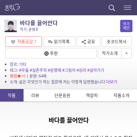
바다를 끌어안다
작가
제안
작가: 윤영조
작품공감
1
읽기목록
공유
숏코드복사
후원
작가소개
+
장르:
기타
태그:
#우울
#실존주의
#운명애
#그림자
#심리
#살아가기
평점
×5
| 분량: 64매
소개: 삶은 무엇인가 하는 질문에 저는 이렇게 답변했습니다
더보기
작품
리뷰
단문응원
책갈피
작품소개
바다를 끌어안다