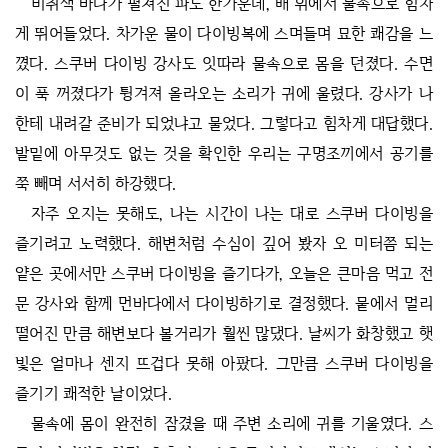
비취색 바다가 펼쳐진 파도 한가운데, 배 위에서 물속으로 힘차
게 뛰어들었다. 차가운 물이 다이빙복에 스며들며 묘한 쾌감을 느
꼈다. 스쿠버 다이빙 강사도 잇따라 물속으로 몸을 던졌다. 수면
이 푹 꺼졌다가 튕겨져 올라오는 소리가 귀에 울렸다. 강사가 나
한테 내려갈 준비가 되었냐고 물었다. 그렇다고 힘차게 대답했다.
발밑에 아무것도 없는 것을 확인한 우리는 구명조끼에서 공기를
쭉 빼며 서서히 하강했다.
자주 오지는 못해도, 나는 시간이 나는 대로 스쿠버 다이빙을
즐기려고 노력했다. 해변처럼 수심이 깊어 봤자 오 미터쯤 되는
얕은 곳에서만 스쿠버 다이빙을 즐기다가, 오늘은 큰마음 먹고 전
문 강사와 함께 먼바다에서 다이빙하기로 결정했다. 뭍에서 멀리
떨어진 만큼 해변보다 볼거리가 훨씬 많댔다. 날씨가 화창했고 햇
빛은 얼마나 센지 뜨겁다 못해 아팠다. 그만큼 스쿠버 다이빙을
즐기기 쾌적한 날이었다.
물속에 몸이 완전히 잠겼을 때 주변 소리에 귀를 기울였다. 스