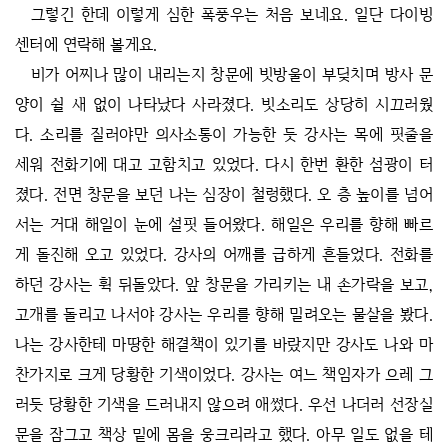
그렇긴 한데 이렇게 심한 폭풍우는 처음 보네요. 일단 다이빙
센터에 연락해 볼게요.
비가 어찌나 많이 내리는지 창문에 빗방울이 부딪치며 방사 문
양이 쉴 새 없이 나타났다 사라졌다. 빗소리도 상당히 시끄러웠
다. 소리를 질러야만 의사소통이 가능한 듯 강사는 목에 핏줄을
세워 전화기에 대고 고함치고 있었다. 다시 한번 환한 섬광이 터
졌다. 전면 창문을 보던 나는 심장이 철렁했다. 오 층 높이를 넘어
서는 거대 해일이 눈에 설핏 들어왔다. 해일은 우리를 향해 빠르
게 돌진해 오고 있었다. 강사의 어깨를 급하게 흔들었다. 전화를
하던 강사는 휙 뒤돌았다. 앞 창문을 가리키는 내 손가락을 보고,
고개를 돌리고 나서야 강사는 우리를 향해 밀려오는 물살을 봤다.
나는 강사한테 마땅한 해결책이 있기를 바랐지만 강사도 나와 마
찬가지로 크게 당황한 기색이었다. 강사는 여느 책임자가 으레 그
러듯 당황한 기색을 드러내지 않으려 애썼다. 우선 나더러 선장실
문을 잠그고 책상 밑에 몸을 웅크리라고 했다. 아무 일도 없을 테