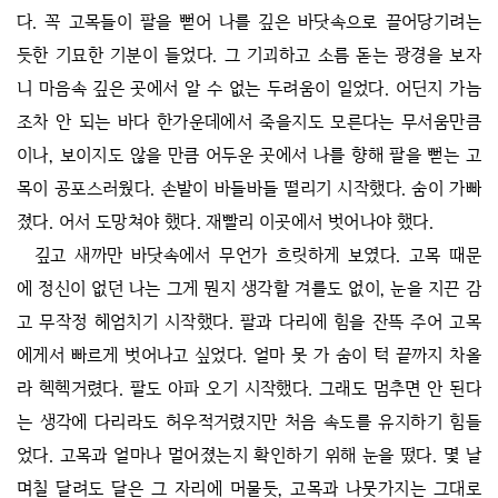
다. 꼭 고목들이 팔을 뻗어 나를 깊은 바닷속으로 끌어당기려는
듯한 기묘한 기분이 들었다. 그 기괴하고 소름 돋는 광경을 보자
니 마음속 깊은 곳에서 알 수 없는 두려움이 일었다. 어딘지 가늠
조차 안 되는 바다 한가운데에서 죽을지도 모른다는 무서움만큼
이나, 보이지도 않을 만큼 어두운 곳에서 나를 향해 팔을 뻗는 고
목이 공포스러웠다. 손발이 바들바들 떨리기 시작했다. 숨이 가빠
졌다. 어서 도망쳐야 했다. 재빨리 이곳에서 벗어나야 했다.
깊고 새까만 바닷속에서 무언가 흐릿하게 보였다. 고목 때문
에 정신이 없던 나는 그게 뭔지 생각할 겨를도 없이, 눈을 지끈 감
고 무작정 헤엄치기 시작했다. 팔과 다리에 힘을 잔뜩 주어 고목
에게서 빠르게 벗어나고 싶었다. 얼마 못 가 숨이 턱 끝까지 차올
라 헥헥거렸다. 팔도 아파 오기 시작했다. 그래도 멈추면 안 된다
는 생각에 다리라도 허우적거렸지만 처음 속도를 유지하기 힘들
었다. 고목과 얼마나 멀어졌는지 확인하기 위해 눈을 떴다. 몇 날
며칠 달려도 달은 그 자리에 머물듯, 고목과 나뭇가지는 그대로