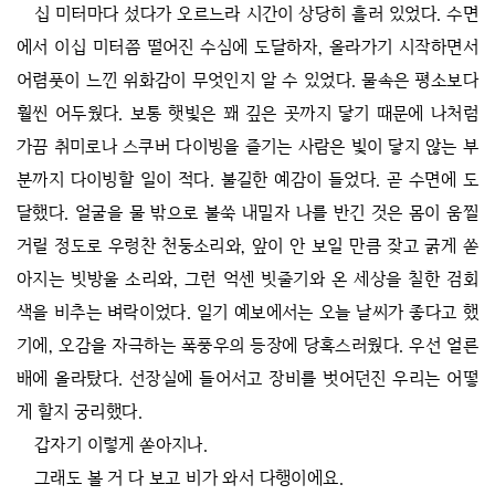
십 미터마다 섰다가 오르느라 시간이 상당히 흘러 있었다. 수면
에서 이십 미터쯤 떨어진 수심에 도달하자, 올라가기 시작하면서
어렴풋이 느낀 위화감이 무엇인지 알 수 있었다. 물속은 평소보다
훨씬 어두웠다. 보통 햇빛은 꽤 깊은 곳까지 닿기 때문에 나처럼
가끔 취미로나 스쿠버 다이빙을 즐기는 사람은 빛이 닿지 않는 부
분까지 다이빙할 일이 적다. 불길한 예감이 들었다. 곧 수면에 도
달했다. 얼굴을 물 밖으로 불쑥 내밀자 나를 반긴 것은 몸이 움찔
거릴 정도로 우렁찬 천둥소리와, 앞이 안 보일 만큼 잦고 굵게 쏟
아지는 빗방울 소리와, 그런 억센 빗줄기와 온 세상을 칠한 검회
색을 비추는 벼락이었다. 일기 예보에서는 오늘 날씨가 좋다고 했
기에, 오감을 자극하는 폭풍우의 등장에 당혹스러웠다. 우선 얼른
배에 올라탔다. 선장실에 들어서고 장비를 벗어던진 우리는 어떻
게 할지 궁리했다.
갑자기 이렇게 쏟아지나.
그래도 볼 거 다 보고 비가 와서 다행이에요.