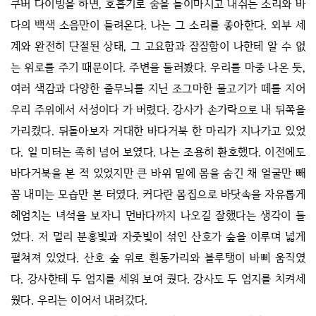
쿠버 다이빙을 하면, 호흡기로 숨을 들이마시고 내쉬는 소리와 바
다의 백색 소음만이 들려온다. 나는 그 소리를 좋아한다. 외부 세
계와 완전히 단절된 상태, 그 고요함과 잠잠함이 나한테 알 수 없
는 위로를 주기 때문이다. 주변을 둘러봤다. 우리를 마중 나온 듯,
여러 색감과 다양한 줄무늬를 지닌 조그마한 물고기가 떼를 지어
우리 주위에서 서성이다 가 버렸다. 강사가 손가락으로 내 뒤쪽을
가리켰다. 뒤돌아보자 거대한 바다거북 한 마리가 지나가고 있었
다. 일 미터는 족히 넘어 보였다. 나는 조용히 환호했다. 이전에도
바다거북을 본 적 있었지만 큰 바위 밑에 몸을 숨긴 채 얼굴만 빼
꼼 내미는 모습만 본 터였다. 커다란 몸집으로 바닷속을 자유롭게
헤엄치는 녀석을 보자니 먼바다까지 나오길 잘했다는 생각이 들
었다. 저 멀리 분홍빛과 자줏빛이 섞인 산호가 숲을 이루며 넓게
펼쳐져 있었다. 산호 숲 위로 흰동가리와 블루탱이 바삐 움직였
다. 강사한테 두 엄지를 세워 보여 줬다. 강사도 두 엄지를 치켜세
웠다. 우리는 이어서 내려갔다.