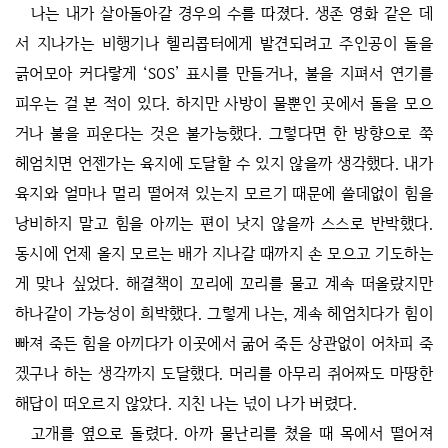
나는 내가 살아돌아갈 경우의 수를 따졌다. 생존 영화 같은 데
서 지나가는 비행기나 헬리콥터에게 발견되려고 주인공이 돌을
긁어모아 커다랗게 ‘SOS’ 표시를 만들거나, 불을 지펴서 연기를
피우는 걸 본 적이 있다. 하지만 사방이 물뿐인 곳에서 돌을 모으
거나 불을 피운다는 것은 불가능했다. 그렇다면 한 방향으로 쭉
헤엄치면 언젠가는 육지에 도달할 수 있지 않을까 생각했다. 내가
육지와 얼마나 멀리 떨어져 있는지 모르기 때문에 쓸데없이 힘을
낭비하지 말고 힘을 아끼는 편이 낫지 않을까 스스로 반박했다.
동시에 언제 올지 모르는 배가 지나갈 때까지 손 모으고 기도하는
게 맞나 싶었다. 해결책이 꼬리에 꼬리를 물고 계속 떠올랐지만
하나같이 가능성이 희박했다. 그렇게 나는, 계속 헤엄치다가 힘이
빠져 죽든 힘을 아끼다가 이곳에서 굶어 죽든 상관없이 어차피 죽
겠구나 하는 생각까지 도달했다. 머리를 아무리 쥐어짜도 마땅한
해답이 떠오르지 않았다. 지친 나는 넋이 나가 버렸다.
고개를 옆으로 돌렸다. 아까 물난리를 쳤을 때 목에서 떨어져