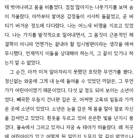
테 벗어나려고 몸을 비틀었다. 점점 많아지는 나뭇가지를 보며 숨
이 차올랐다. 아까부터 쌓여온 감정들이 서서히 들끓었고, 곧 버
티기 버거운 정도에 다다랐다. 나는 어느새 비명을 지르고 있었
다. 나는 가지를 발작적으로 밀어내면서, 그 몸짓이 근본적인 해
결책이 아니라 언젠가는 끝내야 할 임시방편이라는 생각을 애써
무시했다. 언제까지 이들을 상대해야 하는지, 그 끝이 있기나 하
는지 알 수 없었다.
그 순간, 아까 미처 알아차리지 못했던 흐릿한 무언가를 봤다.
정신없는 와중에 그게 내 눈에 들어올 수 있었던 까닭은, 그 무언
가가 어린아이였기 때문이었다. 다섯 살 정도 되어 보이는 소년이
었다. 빼곡한 우듬지 건너편 깊은 곳, 어쩌면 고목의 밑동과 가까
운 곳에 소년이 있었다. 소년은 눈을 감은 채 몸을 말아 팔로 자신
을 감싸안고 있었다. 흰옷을 두르고 있어 은은한 빛을 넌지시 풍
겼다. 물속에서 그러고 있자니 자궁 속 태아가 떠올랐다. 왜 저곳
에 어린아이가 있고 어떻게 된 일인지 도무지 알 길이 없었으나