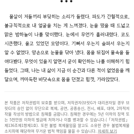
물살이 저들끼리 부딪히는 소리가 들렸다. 파도가 간헐적으로,
불규칙적으로 내 얼굴을 치는 게 느껴졌다. 눈을 떴을 때 드넓고
맑은 밤하늘이 나를 맞이했다. 눈에서 무언가 흘러내렸다. 코도
시큰했다. 울고 있었던 모양이다. 기뻐서 우는지 슬퍼서 우는지
알 수 없었다. 양손으로 눈물을 닦아 냈다. 몸을 뒤집어 물속을 들
여다봤다. 무엇이 있을지 알면서 굳이 확인하는 나를 이해하기 힘
들었다. 그때, 나는 내 삶이 지금 이 순간과 다른 적이 없었음을 깨
달으며, 까마득한 바닷속으로 몸을 던졌고 힘껏, 가라앉았다.
본 작품은 저작권법의 보호를 받으며, 저작권자(브릿G가 대리권자일 경우 브
릿G)의 승인 없이 무단으로 복제, 공연, 공중송신, 전시, 배포, 대여, 2차적저
작물 작성의 방법으로 침해를 금합니다. 침해한 경우에는 5년 이하의 징역 또
는 5천만원 이하의 벌금에 처하거나 이를 병과할 수 있습니다.(「저작권법」
제136조제1항제1호). 또한 불법 복제물임을 알고도 소유한 경우 불법복제물
소지죄에 해당하여 무거운 법적 책임을 물을 수 있습니다.
자세히 보기