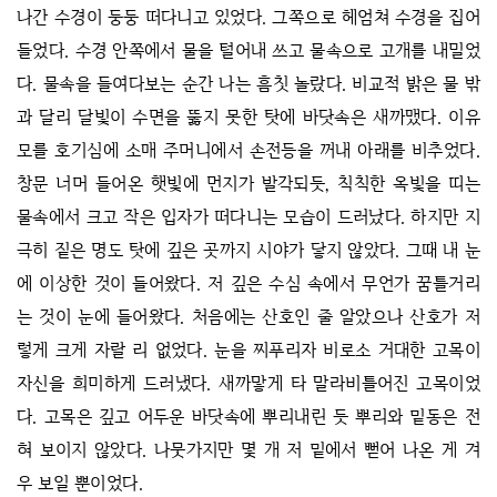
나간 수경이 둥둥 떠다니고 있었다. 그쪽으로 헤엄쳐 수경을 집어
들었다. 수경 안쪽에서 물을 털어내 쓰고 물속으로 고개를 내밀었
다. 물속을 들여다보는 순간 나는 흠칫 놀랐다. 비교적 밝은 물 밖
과 달리 달빛이 수면을 뚫지 못한 탓에 바닷속은 새까맸다. 이유
모를 호기심에 소매 주머니에서 손전등을 꺼내 아래를 비추었다.
창문 너머 들어온 햇빛에 먼지가 발각되듯, 칙칙한 옥빛을 띠는
물속에서 크고 작은 입자가 떠다니는 모습이 드러났다. 하지만 지
극히 짙은 명도 탓에 깊은 곳까지 시야가 닿지 않았다. 그때 내 눈
에 이상한 것이 들어왔다. 저 깊은 수심 속에서 무언가 꿈틀거리
는 것이 눈에 들어왔다. 처음에는 산호인 줄 알았으나 산호가 저
렇게 크게 자랄 리 없었다. 눈을 찌푸리자 비로소 거대한 고목이
자신을 희미하게 드러냈다. 새까맣게 타 말라비틀어진 고목이었
다. 고목은 깊고 어두운 바닷속에 뿌리내린 듯 뿌리와 밑동은 전
혀 보이지 않았다. 나뭇가지만 몇 개 저 밑에서 뻗어 나온 게 겨
우 보일 뿐이었다.