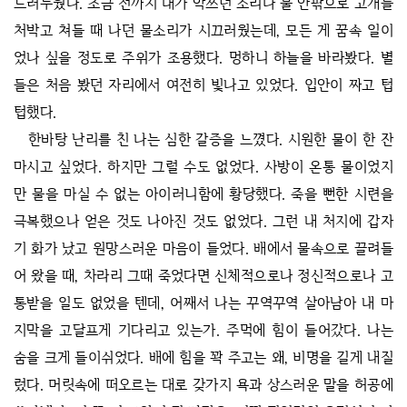
드러누웠다. 조금 전까지 내가 악쓰던 소리나 물 안팎으로 고개를
처박고 쳐들 때 나던 물소리가 시끄러웠는데, 모든 게 꿈속 일이
었나 싶을 정도로 주위가 조용했다. 멍하니 하늘을 바라봤다. 별
들은 처음 봤던 자리에서 여전히 빛나고 있었다. 입안이 짜고 텁
텁했다.
한바탕 난리를 친 나는 심한 갈증을 느꼈다. 시원한 물이 한 잔
마시고 싶었다. 하지만 그럴 수도 없었다. 사방이 온통 물이었지
만 물을 마실 수 없는 아이러니함에 황당했다. 죽을 뻔한 시련을
극복했으나 얻은 것도 나아진 것도 없었다. 그런 내 처지에 갑자
기 화가 났고 원망스러운 마음이 들었다. 배에서 물속으로 끌려들
어 왔을 때, 차라리 그때 죽었다면 신체적으로나 정신적으로나 고
통받을 일도 없었을 텐데, 어째서 나는 꾸역꾸역 살아남아 내 마
지막을 고달프게 기다리고 있는가. 주먹에 힘이 들어갔다. 나는
숨을 크게 들이쉬었다. 배에 힘을 꽉 주고는 왜, 비명을 길게 내질
렀다. 머릿속에 떠오르는 대로 갖가지 욕과 상스러운 말을 허공에