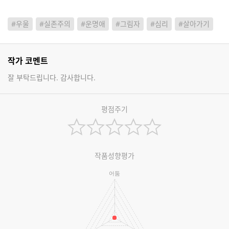
#우울
#실존주의
#운명애
#그림자
#심리
#살아가기
작가 코멘트
잘 부탁드립니다. 감사합니다.
평점주기
작품성향평가
어둠