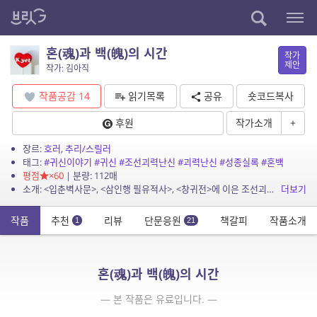
혼(魂)과 백(魄)의 시간
작가
제안
작가: 김아직
작품공감
14
읽기목록
공유
숏코드복사
후원
작가소개
+
장르:
호러
,
추리/스릴러
태그:
#귀신이야기
#귀신
#조선괴력난신
#괴력난신
#성종실록
#혼백
평점
×60
| 분량: 112매
소개: <입춘벽사문>, <삼인행 필유적사>, <창귀전>에 이은 조선괴력난신 시리즈 네 번째 이야기입니다. [성종실록]에 기록된 ‘이두의 죽은 고...
더보기
작품
추천
리뷰
단문응원
책갈피
작품소개
1
21
혼(魂)과 백(魄)의 시간
— 본 작품은 유료입니다. —