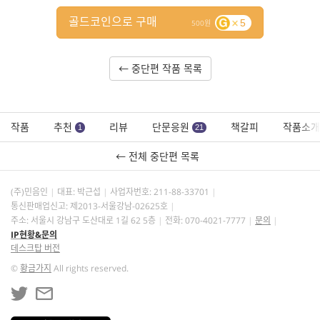
골드코인으로 구매
5
500
← 중단편 작품 목록
작품
추천
리뷰
단문응원
책갈피
작품소개
1
21
← 전체 중단편 목록
(주)민음인
대표: 박근섭
사업자번호:
211-88-33701
통신판매업신고: 제2013-서울강남-02625호
주소: 서울시 강남구 도산대로 1길 62 5층
전화: 070-4021-7777
문의
IP현황&문의
데스크탑 버전
©
황금가지
All rights reserved.