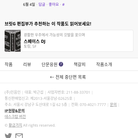
6월 4일
·
답글
·
좋아요
·
#
브릿G 편집부가 추천하는 이 작품도 읽어보세요!
광활한 우주에서 가능성의 깃발을 꽂으며
스페이스 DJ
토링, SF
작품
리뷰
단문응원
책갈피
작품소개
7
← 전체 중단편 목록
(주)민음인
대표: 박근섭
사업자번호:
211-88-33701
통신판매업신고: 제2013-서울강남-02625호
주소: 서울시 강남구 도산대로 1길 62 5층
전화: 070-4021-7777
문의
IP현황&문의
데스크탑 버전
©
황금가지
All rights reserved.