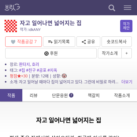
자고 일어나면 넓어지는 집
작가
제안
작가: idkANY
작품공감
7
읽기목록
공유
숏코드복사
후원
작가소개
+
장르:
판타지
,
호러
태그:
#집
#친구
#공포
#지옥
평점
×30
| 분량: 12매 | 성향:
소개: 자고 일어날 때마다 집이 넓어지고 있다. 그런데 비밀로 하려던 이 사실을 친구에게 말해버렸다.
더보기
작품
리뷰
단문응원
책갈피
작품소개
7
자고 일어나면 넓어지는 집