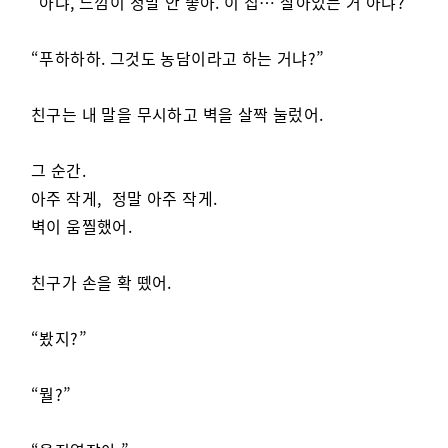
“아냐, 느낌이 정말 안 좋아. 이 집… 살아있는 거 아냐?”
“푸하하하. 그것도 농담이라고 하는 거냐?”
친구는 내 말을 무시하고 벽을 살짝 눌렀어.
그 순간.
아주 작게, 정말 아주 작게.
벽이 움찔했어.
친구가 손을 확 뗐어.
“봤지?”
“뭘?”