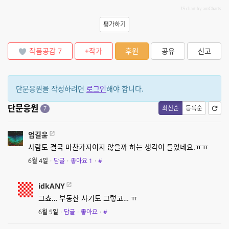
JS chart by amCharts
평가하기
작품공감
7
+작가
후원
공유
신고
단문응원을 작성하려면
로그인
해야 합니다.
단문응원
최신순
등록순
7
엄길윤
사람도 결국 마찬가지이지 않을까 하는 생각이 들었네요.ㅠㅠ
6월 4일
·
답글
·
좋아요
1
·
#
idkANY
그쵸… 부동산 사기도 그렇고… ㅠ
6월 5일
·
답글
·
좋아요
·
#