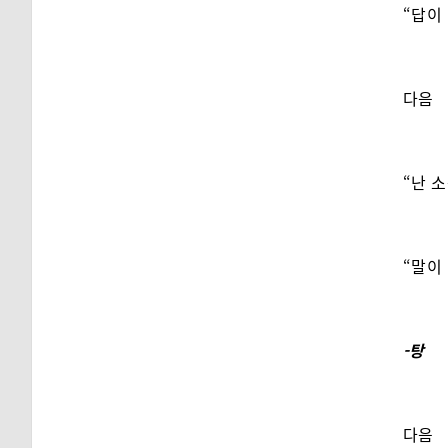
“답이
다음
“난 
“말이
-탕
다음