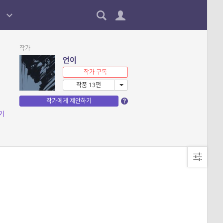
작가
언이
작가 구독
작품 13편
작가에게 제안하기
기