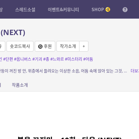
상
스레드소설
이벤트&커뮤니티
SHOP
(NEXT)
유
숏코드복사
후원
작가소개
+
인
#단편
#옴니버스
#기괴
#총
#느와르
#미스터리
#어둠
소개: 불을 끄는 순간, 무언가가 시작된다. 형광등이 꺼진 방 안, 위층에서 들려오는 이상한 소음, 어둠 속에 앉아 있는 그것, 그리고 나를 지켜보고 있는 시선. 일상이라는 가장 무서운 ...
더보
피
작품소개