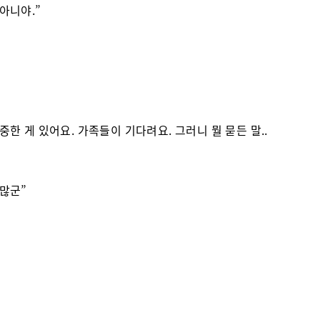
 아니야.”
소중한 게 있어요. 가족들이 기다려요. 그러니 뭘 묻든 말..
 많군”