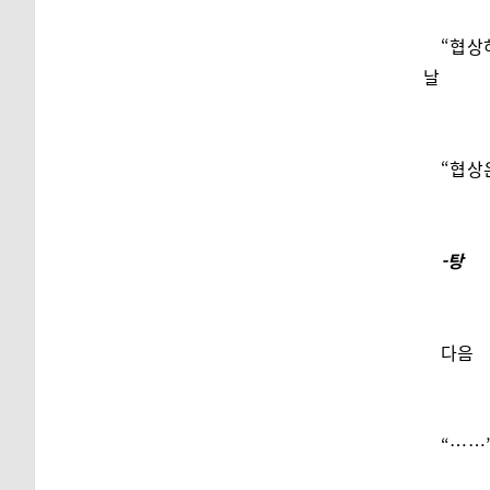
“협상
날
“협상
-탕
다음
“……