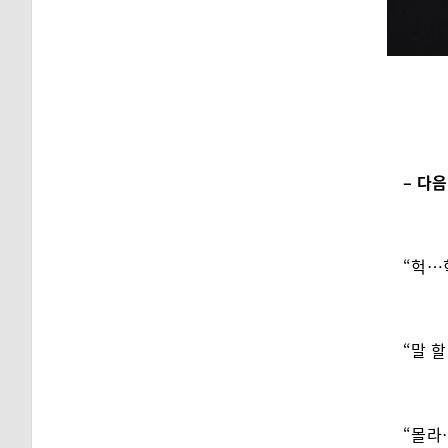
– 다음
“헉…
“말 할
“몰라