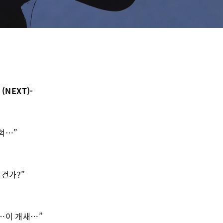
 (NEXT)-
헉…”
 건가?”
…이 개새…”