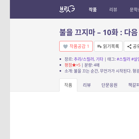
작품
리뷰
문학
불을 끄지마 – 10화 : 다음 
작품공감
1
읽기목록
공
장르:
추리/스릴러
,
기타
| 태그:
#스릴러
#살
평점
×5
| 분량: 4매
작품
리뷰
단문응원
책갈