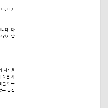
다. 비서
니다. 다
균인지 말
의 치사율
해 다른 사
체를 만들
않는 물질