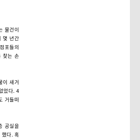
는 물건이
예 몇 년간
 점포들의
 찾는 손
물이 새거
없었다. 4
도 거들떠
층 공실을
 했다. 혹