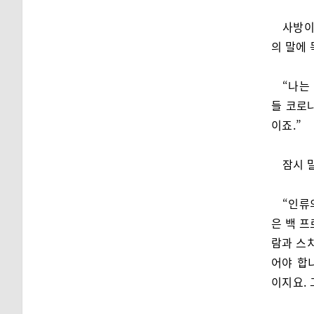
사방이
의 말에
“나는
들 코로
이죠.”
잠시 
“인류
은 백 프
람과 스
어야 합
이지요. 