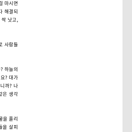
걸 마시면
 다 해결되
싹 낫고,
로 사람들
? 하늘의
요? 대가
닙니까? 나
같은 생각
물을 흘리
들을 살피