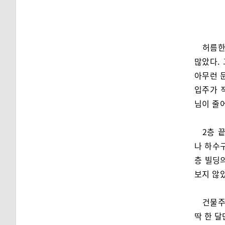
허름한
많았다. 
아무런 
입주가 
님이 줄
2층 
나 하수구
층 빌딩
보지 않
건물주
딱 한 달