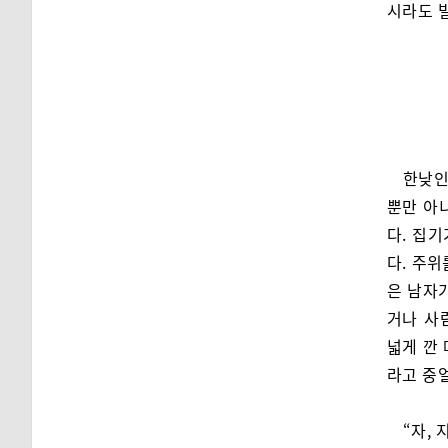
시라도 
한낮인
뿐만 아
다. 집
다. 주
은 남자
거나 사
넓게 깐
라고 중
“자,