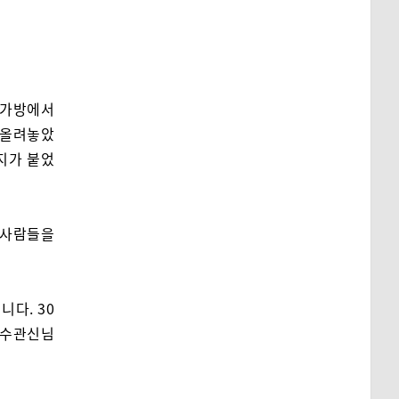
 가방에서
 올려놓았
벨지가 붙었
 사람들을
다. 30
 청수관신님