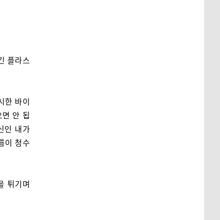
긴 플라스
시한 바이
면 안 됩
신인 내가
름이 청수
을 튀기며