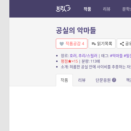
작품
리뷰
문학
공실의 악마들
작품공감
4
읽기목록
공
장르:
호러
,
추리/스릴러
| 태그:
#악마들
#밀
평점
×15
| 분량: 113매
소개: 허름한 공실 안에 사이비를 추종하는 자
작품
리뷰
단문응원
책
7