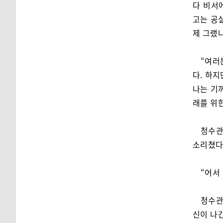
다 비서
고는 공
제 그랬냐
“여러
다. 하
나는 기
래를 위
청수관
소리쳤다
“어서
청수관
신이 나간