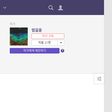
작가
엄길윤
작가 구독
작품 21편
작가에게 제안하기