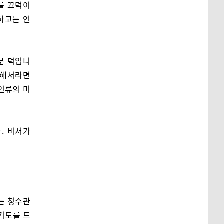
를 끄덕이
하고는 언
분 덕입니
위해서라면
인류의 미
. 비서가
는 청수관
 기도를 드