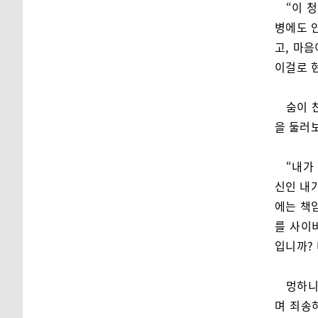
“이 
병에도 안
고, 마
이걸로 
숨이 
을 둘러
“내가
신인 내
에는 책임
를 사이
입니까?
멍하니
며 죄송