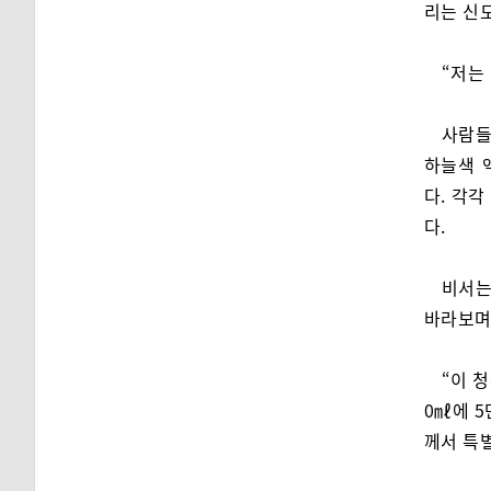
리는 신
“저는
사람들
하늘색 
다. 각각
다.
비서는
바라보며
“이 
0㎖에 5
께서 특