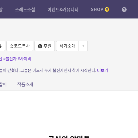
상
스레드소설
이벤트&커뮤니티
SHOP
유
숏코드복사
후원
작가소개
+
실
#불신자
#사이비
들이 갇혔다. 그들은 어느새 누가 불신자인지 찾기 시작한다.
더보기
갈피
작품소개