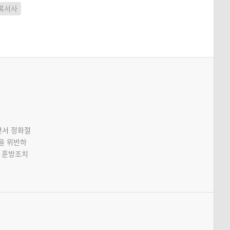
록서사
면서 정화절
을 위반하
 훈방조치