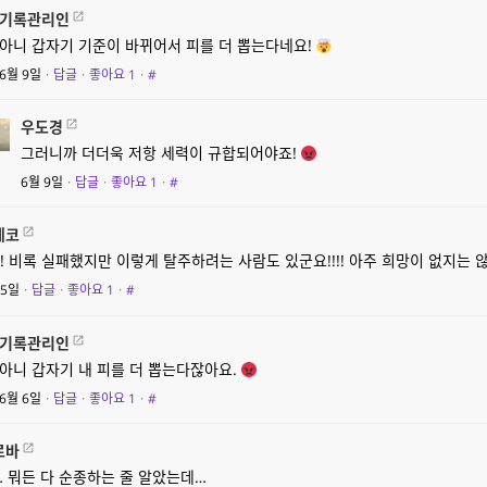
기록관리인
아니 갑자기 기준이 바뀌어서 피를 더 뽑는다네요!
6월 9일
·
답글
·
좋아요
1
·
#
우도경
그러니까 더더욱 저항 세력이 규합되어야죠!
6월 9일
·
답글
·
좋아요
1
·
#
네코
!! 비록 실패했지만 이렇게 탈주하려는 사람도 있군요!!!! 아주 희망이 없지는 않
 5일
·
답글
·
좋아요
1
·
#
기록관리인
아니 갑자기 내 피를 더 뽑는다잖아요.
6월 6일
·
답글
·
좋아요
1
·
#
르바
… 뭐든 다 순종하는 줄 알았는데…