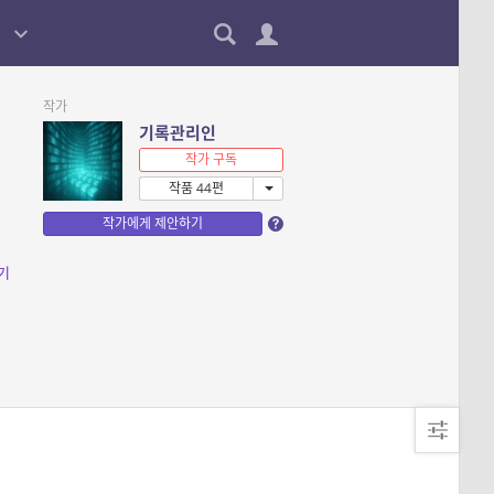
작가
기록관리인
작가 구독
작품 44편
작가에게 제안하기
기