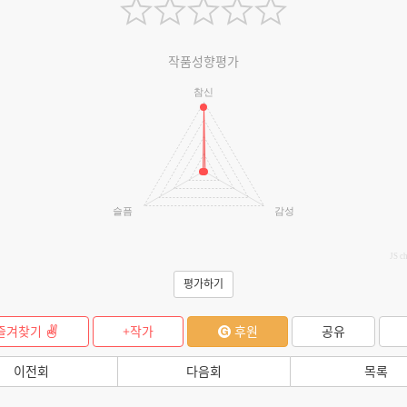
작품성향평가
참신
슬픔
감성
JS c
평가하기
즐겨찾기
+작가
후원
공유
이전회
다음회
목록