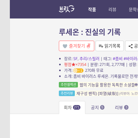
작품
리뷰
문학
루세온 : 진실의 기록
즐겨찾기
읽기목록
공
장르:
SF
,
추리/스릴러
| 태그:
#좀비
#바이러
평점
×7354
| 분량: 271회, 2,777매 | 성향:
가격:
270화 무료
1
웹의 기능을 활용한 독특한 소설들🌐
추천셀렉션
재구성 팬픽) [파열(破裂)]
추천리뷰
(리뷰어: 노르
회차
공지
리뷰
271
5
3