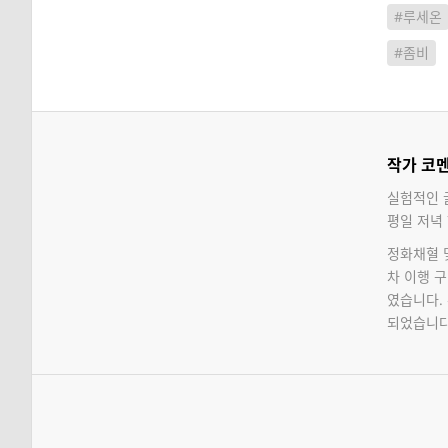
#루세온
#좀비
작가 코
실험적인 
평일 저녁 
정화채혈 
차 이행 
였습니다.
되었습니다