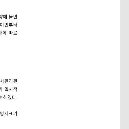
혈량에 불만
 이번부터
내에 따르
질서관리관
A가 일시적
투여하였다.
생명지표가