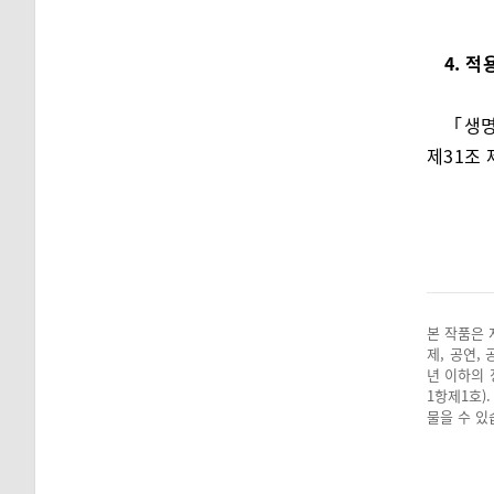
4. 적
「생명
제31조 
본 작품은 
제, 공연,
년 이하의 
1항제1호)
물을 수 있