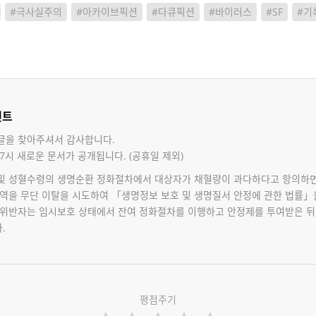
#극사실주의
#아카이브픽션
#다큐픽션
#바이러스
#SF
#기
멘트
글을 찾아주셔서 감사합니다.
7시 새로운 문서가 공개됩니다. (공휴일 제외)
및 성혈수령의 생명순환 정화절차에서 대상자가 채혈량이 과다하다고 항의하
구역을 무단 이탈을 시도하여 「생명정보 보호 및 생명질서 안정에 관한 법률」
 위반자는 임시보호 상태에서 잔여 정화절차를 이행하고 안정제를 투여받은 뒤
.
평점주기