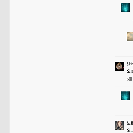
난
오!
6월
노
오