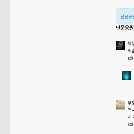
단문응
단문응
넉
억압
6월
우
역시
서
6월