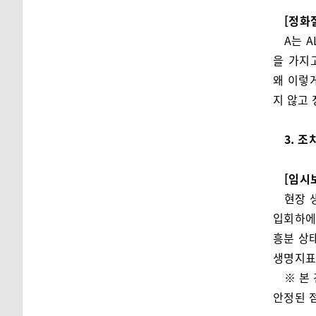
[정화
A는 A
을 가지
왜 이렇
지 않고
3. 조
[임시
현장 
입회하에 
흥분 상태
생명지표 
※ 본
안정된 