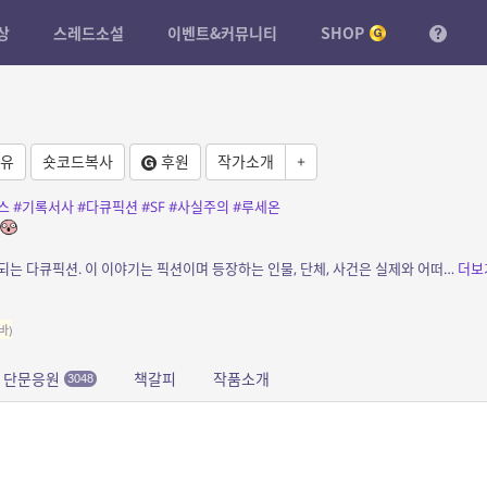
상
스레드소설
이벤트&커뮤니티
SHOP
유
숏코드복사
후원
작가소개
+
스
#기록서사
#다큐픽션
#SF
#사실주의
#루세온
소개: 좀비 바이러스 루세온. 기록물로만 전개되는 다큐픽션. 이 이야기는 픽션이며 등장하는 인물, 단체, 사건은 실제와 어떠한 관련도 없음을 밝힙니다.
더보
바)
단문응원
책갈피
작품소개
3048