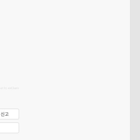
hart by amCharts
신고