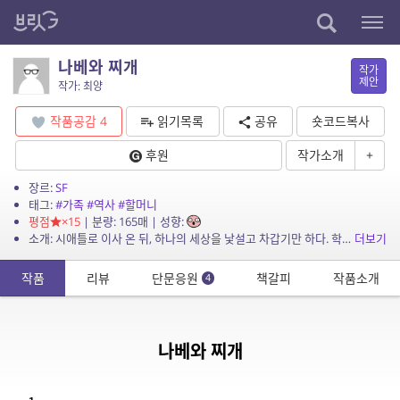
나베와 찌개
작가
제안
작가: 최양
작품공감
4
읽기목록
공유
숏코드복사
후원
작가소개
+
장르:
SF
태그:
#가족
#역사
#할머니
평점
×15
| 분량: 165매 | 성향:
소개: 시애틀로 이사 온 뒤, 하나의 세상을 낯설고 차갑기만 하다. 학교에서도, 집에서도 겉도는 그녀에게 유일한 안식처는 부산에 있는 할머니와의 전화 한 통. 그런데 어느 날부터 할머니는...
더보기
작품
리뷰
단문응원
책갈피
작품소개
4
나베와 찌개