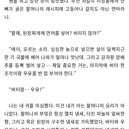
펜을 쥐고 있던 손이 멈칫했다. 부산 자갈치 시장통에서 잔
뼈가 굵은 할머니의 레시피에 고등어나 갈치도 아닌 연어라
니.
“할매, 된장찌개에 연어를 넣어? 비리지 않아?”
“에이, 모르는 소리. 싱싱한 놈으로 넣으면 살이 달짝지근
한 기 국물에 배어 나와가 얼마나 맛난데. 그리고 감자랑 양배
추를 듬뿍 썰어 넣고… 제일 중요한 거는, 마지막에 버터 한
조각이랑 우유를 반 컵 부어야 한다.”
“버터랑… 우유?”
나는 내 귀를 의심했다. 이건 내가 아는 할머니의 요리가 아
니었다. 할머니의 부엌은 항상 멸치 냄새, 다진 마늘의 알싸한
향, 그리고 묵은 된장의 구수한 냄새로 가득했었다. 버터와 우