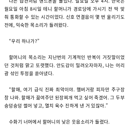
나는 습관처럼 핸드폰을 들었다. 일요일 오후 4시. 한국은
월요일 아침 8시일 테니 할머니가 경로당에 가시기 전 딱 맞
춰 통화할 수 있는 시간이었다. 신호 연결음이 몇 번 울리기도
전에, 익숙한 목소리가 들려왔다.
“우리 하나가?”
할머니의 목소리는 지난번의 기계적인 반복이 거짓말이었
던 것처럼 맑고 또렷했다. 안도감이 밀려오자마자, 나는 어리
광 섞인 투정을 쏟아냈다.
“할매, 여기 급식 진짜 최악이야. 햄버거랑 피자만 주구장
창 나와. 할매가 끓여주던 된장찌개 먹고 싶어 죽겠어. 그 두부
숭덩숭덩 썰어 넣고, 멸치 육수 진하게 낸 거 있잖아.”
수화기 너머에서 할머니의 낮은 웃음소리가 들렸다.