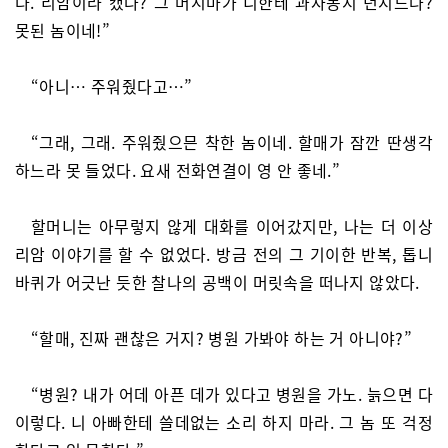
다. 리암이라 캤나? 그 머시마가 니한테 과자봉지 던지드나?
못된 놈이네!”
“아니… 주워줬다고…”
“그래, 그래. 주워줬으믄 착한 놈이네. 할매가 잠깐 딴생각
하느라 못 들었다. 요새 전화연결이 영 안 좋네.”
할머니는 아무렇지 않게 대화를 이어갔지만, 나는 더 이상
리암 이야기를 할 수 없었다. 방금 전의 그 기이한 반복, 톱니
바퀴가 어긋난 듯한 찰나의 공백이 머릿속을 떠나지 않았다.
“할매, 진짜 괜찮은 거지? 병원 가봐야 하는 거 아니야?”
“병원? 내가 어데 아픈 데가 있다고 병원을 가노. 늙으면 다
이렇다. 니 아빠한테 쓸데없는 소리 하지 마라. 그 놈 또 걱정