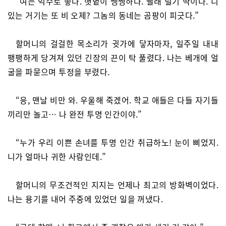
“여는 억수로 좋다. 햇볕이 쨍쨍하다. 빨래 널기 딱이다. 니
있는 거기는 또 비 오제? 그놈의 동네는 곰팡이 피긋다.”
할머니의 걸걸한 목소리가 귓가에 닿자마자, 일주일 내내
팽팽하게 당겨져 있던 긴장의 끈이 탁 풀렸다. 나는 베개에 얼
굴을 파묻으며 투정을 부렸다.
“응, 맨날 비만 와. 우울해 죽겠어. 학교 애들은 다들 자기들
끼리만 놀고… 나 완전 투명 인간이야.”
“누가 우리 이쁜 손녀를 투명 인간 취급하노! 눈이 삐었지.
니가 얼마나 귀한 사람인데.”
할머니의 무조건적인 지지는 언제나 최고의 방화벽이었다.
나는 용기를 내어 주중에 있었던 일을 꺼냈다.