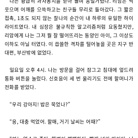
나는 황급히 과자봉지를 받아 들며 웅얼거렸다. 리암은 씩
웃으며 어깨를 으쓱하고는 친구들 무리로 돌아갔다. 그 짧은
접촉, 1초도 되지 않는 찰나의 순간이 내 하루의 유일한 하이
라이트였다. 내 심장은 불규칙한 알고리즘처럼 요동쳤지만,
리암에게 나는 그저 뭘 잘 떨어뜨리는 동양인 아이, 그 이상도
이하도 아닐 터였다. 이 씁쓸한 격차를 털어놓을 곳은 지구 반
대편, 부산밖에 없었다.
일요일 오후 4시. 나는 방문을 걸어 잠그고 침대에 엎드려
통화 버튼을 눌렀다. 신호음이 세 번 울리기도 전에 할머니가
전화를 받았다.
“우리 강아지! 밥은 묵었나?”
“응, 대충 먹었어. 할매, 거기 날씨는 어때?”