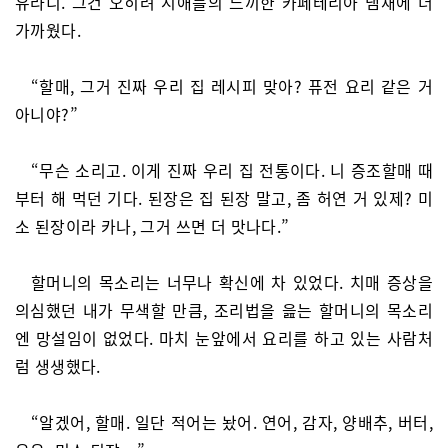
유라니. 그건 오히려 시애틀의 느끼한 카페테리아 냄새에 더
가까웠다.
“할매, 그거 진짜 우리 집 레시피 맞아? 퓨전 요리 같은 거
아니야?”
“무슨 소리고. 이게 진짜 우리 집 전통이다. 니 증조할매 때
부터 해 먹던 기다. 된장은 집 된장 말고, 좀 허연 거 있제? 미
소 된장이라 카나, 그거 쓰면 더 맛나다.”
할머니의 목소리는 너무나 확신에 차 있었다. 치매 증상을
의심했던 내가 무색할 만큼, 조리법을 읊는 할머니의 목소리
엔 망설임이 없었다. 마치 눈앞에서 요리를 하고 있는 사람처
럼 생생했다.
“알겠어, 할매. 일단 적어는 놨어. 연어, 감자, 양배추, 버터,