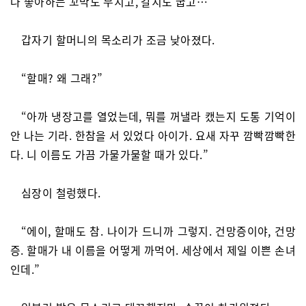
나 좋아하는 꼬막도 무치고, 갈치도 굽고…”
갑자기 할머니의 목소리가 조금 낮아졌다.
“할매? 왜 그래?”
“아까 냉장고를 열었는데, 뭐를 꺼낼라 캤는지 도통 기억이
안 나는 기라. 한참을 서 있었다 아이가. 요새 자꾸 깜빡깜빡한
다. 니 이름도 가끔 가물가물할 때가 있다.”
심장이 철렁했다.
“에이, 할매도 참. 나이가 드니까 그렇지. 건망증이야, 건망
증. 할매가 내 이름을 어떻게 까먹어. 세상에서 제일 이쁜 손녀
인데.”