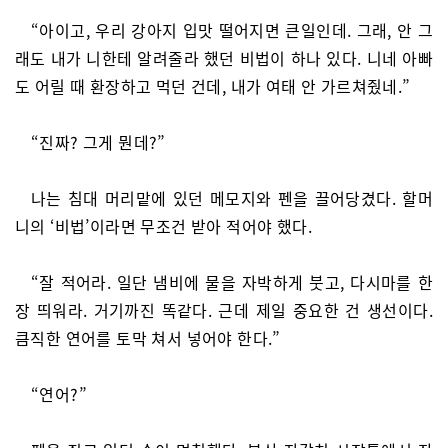
“아이고, 우리 강아지 입맛 떨어지면 큰일인데. 그래, 안 그
래도 내가 니한테 알려줄라 했던 비법이 하나 있다. 니네 아빠
도 어릴 때 환장하고 먹던 건데, 내가 여태 안 가르쳐줬네.”
“진짜? 그게 뭔데?”
나는 침대 머리맡에 있던 메모지와 펜을 끌어당겼다. 할머
니의 ‘비법’이라면 무조건 받아 적어야 했다.
“잘 적어라. 일단 냄비에 물을 자박하게 붓고, 다시마를 한
장 띄워라. 거기까진 똑같다. 근데 제일 중요한 건 생선이다.
큼직한 연어를 토막 쳐서 넣어야 한다.”
“연어?”