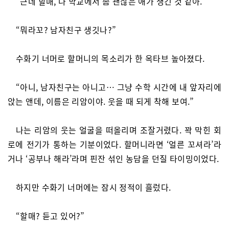
“근데 할매, 나 학교에서 좀 괜찮은 애가 생긴 것 같아.”
“뭐라꼬? 남자친구 생깃나?”
수화기 너머로 할머니의 목소리가 한 옥타브 높아졌다.
“아니, 남자친구는 아니고… 그냥 수학 시간에 내 앞자리에
앉는 앤데, 이름은 리암이야. 웃을 때 되게 착해 보여.”
나는 리암의 웃는 얼굴을 떠올리며 조잘거렸다. 꽉 막힌 회
로에 전기가 통하는 기분이었다. 할머니라면 ‘얼른 꼬셔라’라
거나 ‘공부나 해라’라며 핀잔 섞인 농담을 던질 타이밍이었다.
하지만 수화기 너머에는 잠시 정적이 흘렀다.
“할매? 듣고 있어?”