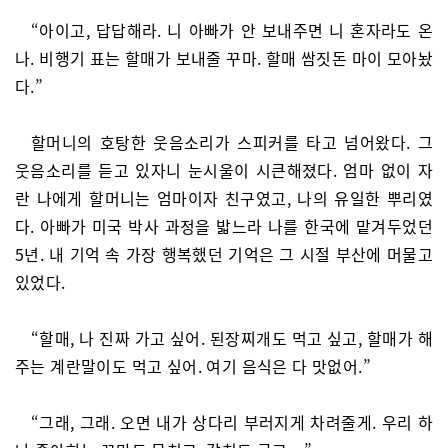
“아이고, 답답해라. 니 아빠가 안 보내주면 니 혼자라도 온
나. 비행기 표는 할매가 보내줄 꾸마. 할매 쌈짓돈 마이 모아놨
다.”
할머니의 호탕한 웃음소리가 스피커를 타고 넘어왔다. 그
웃음소리를 듣고 있자니 눈시울이 시큰해졌다. 엄마 없이 자
란 나에게 할머니는 엄마이자 친구였고, 나의 유일한 뿌리였
다. 아빠가 미국 박사 과정을 밟느라 나를 한국에 맡겨두었던
5년. 내 기억 속 가장 행복했던 기억은 그 시절 부산에 머물고
있었다.
“할매, 나 진짜 가고 싶어. 된장찌개도 먹고 싶고, 할매가 해
주는 계란말이도 먹고 싶어. 여기 음식은 다 맛없어.”
“그래, 그래. 오면 내가 상다리 부러지게 차려줄게. 우리 하